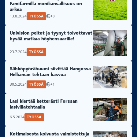
Famifarmilla monikansallisuus on
arkea
13.8.2024
TYÖSSÄ
+8
Univision peitot ja tyynyt toivottavat
hyvää matkaa höyhensaarille!
23.7.2024
TYÖSSÄ
Sähköpyöräbuumi siivittää Hangossa
Helkaman tehtaan kasvua
30.5.2024
TYÖSSÄ
+1
Lasi kiertää ketterästi Forssan
lasivillatehtaalla
6.5.2024
TYÖSSÄ
Kotimaisesta koivusta valmistettuja