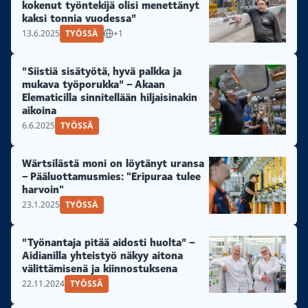
kokenut työntekijä olisi menettänyt
kaksi tonnia vuodessa”
13.6.2025
TYÖSSÄ
+1
”Siistiä sisätyötä, hyvä palkka ja
mukava työporukka” – Akaan
Elematicilla sinnitellään hiljaisinakin
aikoina
6.6.2025
TYÖSSÄ
Wärtsilästä moni on löytänyt uransa
– Pääluottamusmies: "Eripuraa tulee
harvoin"
23.1.2025
TYÖSSÄ
”Työnantaja pitää aidosti huolta” –
Aidianilla yhteistyö näkyy aitona
välittämisenä ja kiinnostuksena
22.11.2024
TYÖSSÄ