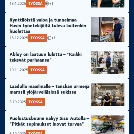
13.1.2026
TYÖSSÄ
+1
valmistetut dieselmoottorit. Tästä on kyse
Linnavuoren moottoritehdas rakennetiin alun
Kynttilöistä valoa ja tunnelmaa –
perin lentomoottoreiden korjausta varten vuonna
Havin työntekijöitä tuleva kuitenkin
1942. Ensimmäiset traktorin moottorit
huolettaa
valmistettiin vuonna 1951....
18.12.2025
TYÖSSÄ
+1
Abloy on laatuun lukittu – ”Kaikki
tekevät parhaansa”
19.11.2025
TYÖSSÄ
Laadulla maailmalle – Tanskan armeija
marssii ylöjärveläisissä sukissa
8.10.2025
TYÖSSÄ
Puolustusbuumi näkyy Sisu Autolla –
”Pitkät sopimukset luovat turvaa”
3.10.2025
TYÖSSÄ