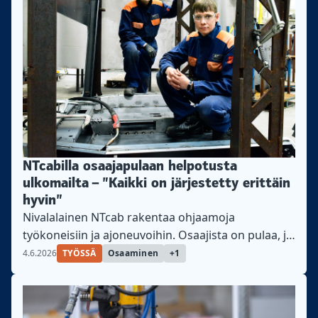
NTcabilla osaajapulaan helpotusta
ulkomailta – ”Kaikki on järjestetty erittäin
hyvin”
Nivalalainen NTcab rakentaa ohjaamoja
työkoneisiin ja ajoneuvoihin. Osaajista on pulaa, ja
heitä palkataan vuokrafirmojen kautta ja
4.6.2026
TYÖSSÄ
Osaaminen
+1
ulkomailta.