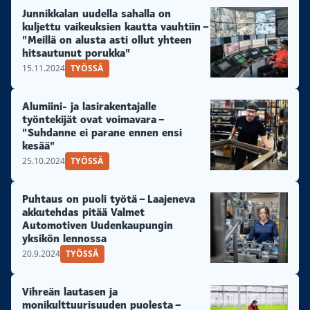
Junnikkalan uudella sahalla on
kuljettu vaikeuksien kautta vauhtiin –
”Meillä on alusta asti ollut yhteen
hitsautunut porukka”
15.11.2024
TYÖSSÄ
Alumiini- ja lasirakentajalle
työntekijät ovat voimavara –
”Suhdanne ei parane ennen ensi
kesää”
25.10.2024
TYÖSSÄ
Puhtaus on puoli työtä – Laajeneva
akkutehdas pitää Valmet
Automotiven Uudenkaupungin
yksikön lennossa
20.9.2024
TYÖSSÄ
Vihreän lautasen ja
monikulttuurisuuden puolesta –