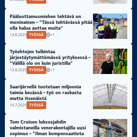
Pääluottamusmiehen tehtävä on
moninainen – ”Tässä tehtävässä pitää
olla halua auttaa muita”
13.8.2025
TYÖSSÄ
+1
Työehtojen tulkintaa
järjestäytymättömässä yrityksessä –
”Välillä olo on kuin juristilla”
13.8.2025
TYÖSSÄ
+1
Saarijärvellä tuotetaan miljoonia
taimia kesässä – työ on raskasta
mutta itsenäistä
10.7.2025
TYÖSSÄ
Tom Cruisen luksusjahdin
valmistaneilla venerakentajilla uusi
sopimus – ”Ilman kompensaatiota