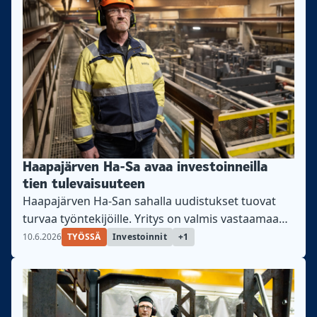
Haapajärven Ha-Sa avaa investoinneilla
tien tulevaisuuteen
Haapajärven Ha-San sahalla uudistukset tuovat
turvaa työntekijöille. Yritys on valmis vastaamaan
kysynnän nousuun.
10.6.2026
TYÖSSÄ
Investoinnit
+1