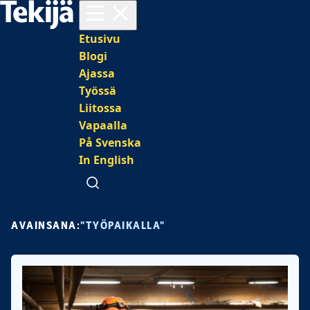
Avaa valikko
Päävalikko
Etusivu
Blogi
Ajassa
Työssä
Liitossa
Vapaalla
På Svenska
In English
Avaa haku
AVAINSANA:
"TYÖPAIKALLA"