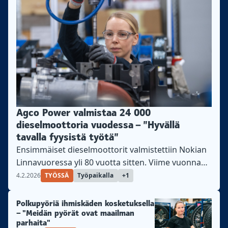
Agco Power valmistaa 24 000
dieselmoottoria vuodessa – ”Hyvällä
tavalla fyysistä työtä”
Ensimmäiset dieselmoottorit valmistettiin Nokian
Linnavuoressa yli 80 vuotta sitten. Viime vuonna
Agco Powerin moottoritehdas tuotti niitä lähes
4.2.2026
TYÖSSÄ
Työpaikalla
+1
24 000. Valtaosa moottoreista päätyy traktoreihin,
puimureihin ja metsäkoneisiin. Lisäksi
Polkupyöriä ihmiskäden kosketuksella
moottoriasentajat pystyvät tehdaskunnostamaan
– "Meidän pyörät ovat maailman
parhaita"
kaikki Linnavuoressa vuodesta 1957 alkaen