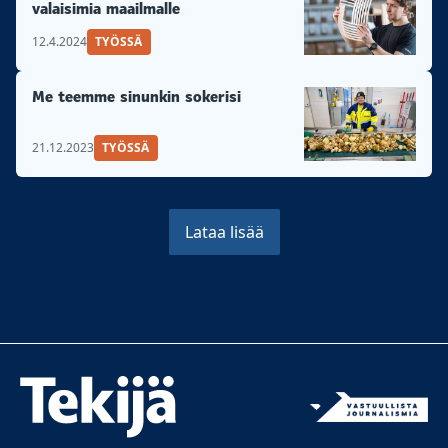
valaisimia maailmalle
12.4.2024
TYÖSSÄ
Me teemme sinunkin sokerisi
21.12.2023
TYÖSSÄ
Lataa lisää