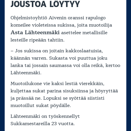
JOUSTOA LÖYTYY
Ohjelmistoyhtiö Aivenin oranssi rapulogo
komeilee violeteissa sukissa, joita muotoilija
Asta Lähteenmäki
asettelee metallisille
lesteille ripeään tahtiin.
– Jos sukissa on joitain kakkoslaatuisia,
käännän varren. Sukasta voi puuttua joku
lanka tai jossain saumassa voi olla reikä, kertoo
Lähteenmäki.
Muotoilukone vie kaksi lestiä vierekkäin,
kuljettaa sukat parina sisuksiinsa ja höyryttää
ja prässää ne. Lopuksi se syöttää siististi
muotoillut sukat pöydälle.
Lähteenmäki on työskennellyt
Sukkamestareilla 23 vuotta.