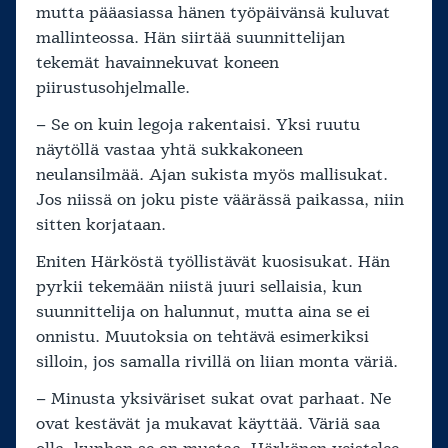
mutta pääasiassa hänen työpäivänsä kuluvat
mallinteossa. Hän siirtää suunnittelijan
tekemät havainnekuvat koneen
piirustusohjelmalle.
– Se on kuin legoja rakentaisi. Yksi ruutu
näytöllä vastaa yhtä sukkakoneen
neulansilmää. Ajan sukista myös mallisukat.
Jos niissä on joku piste väärässä paikassa, niin
sitten korjataan.
Eniten Härköstä työllistävät kuosisukat. Hän
pyrkii tekemään niistä juuri sellaisia, kun
suunnittelija on halunnut, mutta aina se ei
onnistu. Muutoksia on tehtävä esimerkiksi
silloin, jos samalla rivillä on liian monta väriä.
– Minusta yksiväriset sukat ovat parhaat. Ne
ovat kestävät ja mukavat käyttää. Väriä saa