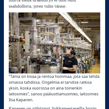
mutta siellä urakehitys ei olisi ollut
mahdollista, joten tulin tänne.
”Tämä on kivaa ja rentoa hommaa, jota saa tehdä
omassa tahdissa. Ongelmia ei tarvitse ratkoa
yksin, koska vuorossa on aina toinenkin
laitosmies”, sanoo pääluottamusmies, laitosmies
Iisa Kapanen.
Kapanen on viihtynyt Sukkamestareilla hyvin.