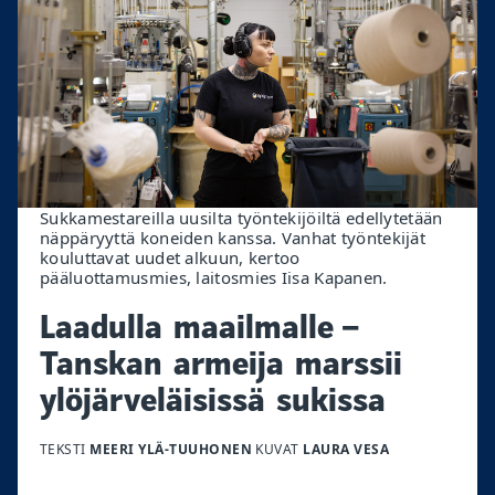
Sukkamestareilla uusilta työntekijöiltä edellytetään
näppäryyttä koneiden kanssa. Vanhat työntekijät
kouluttavat uudet alkuun, kertoo
pääluottamusmies, laitosmies Iisa Kapanen.
Laadulla maailmalle –
Tanskan armeija marssii
ylöjärveläisissä sukissa
TEKSTI
MEERI YLÄ-TUUHONEN
KUVAT
LAURA VESA