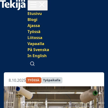
Avaa valikko
Päävalikko
Etusivu
Blogi
Ajassa
Työssä
Liitossa
Vapaalla
På Svenska
In English
Avaa haku
8.10.2025
TYÖSSÄ
Työpaikalla