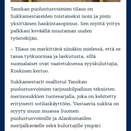
Tanskan puolustusvoimien tilaus on
Sukkamestareiden toistaiseksi isoin ja pisin
yksittäinen hankintasopimus. Sen myötä yritys
palkkasi keväällä muutaman uuden
työntekijän.
– Tilaus on merkittävä siinäkin mielessä, että se
tasaa työkuormaa ja laskutusta, sillä
suomalaiset ovat vaatetuksessa syyskuluttajia,
Koskinen kertoo.
Sukkamestarit osallistui Tanskan
puolustusvoimien tarjouskilpailuun teknisten
merinosukkien tuotesarjalla, joka on kehitetty
erityisesti sotilaskäyttöön. Vastaavia sukkia on
myyty muun muassa Suomen
puolustusvoimille ja Alankomaiden
merijalkaväelle sekä kuluttajille ympäri