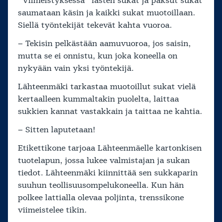
”Viimeistyksessä” lasten sukat ja paksut sukat
saumataan käsin ja kaikki sukat muotoillaan.
Siellä työntekijät tekevät kahta vuoroa.
– Tekisin pelkästään aamuvuoroa, jos saisin,
mutta se ei onnistu, kun joka koneella on
nykyään vain yksi työntekijä.
Lähteenmäki tarkastaa muotoillut sukat vielä
kertaalleen kummaltakin puolelta, laittaa
sukkien kannat vastakkain ja taittaa ne kahtia.
– Sitten laputetaan!
Etikettikone tarjoaa Lähteenmäelle kartonkisen
tuotelapun, jossa lukee valmistajan ja sukan
tiedot. Lähteenmäki kiinnittää sen sukkaparin
suuhun teollisuusompelukoneella. Kun hän
polkee lattialla olevaa poljinta, trenssikone
viimeistelee tikin.