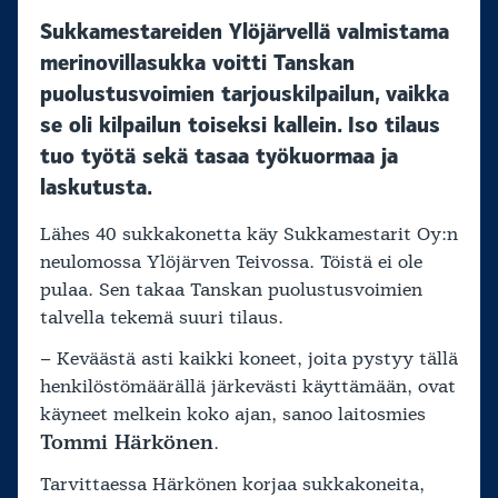
Sukkamestareiden Ylöjärvellä valmistama
merinovillasukka voitti Tanskan
puolustusvoimien tarjouskilpailun, vaikka
se oli kilpailun toiseksi kallein. Iso tilaus
tuo työtä sekä tasaa työkuormaa ja
laskutusta.
Lähes 40 sukkakonetta käy Sukkamestarit Oy:n
neulomossa Ylöjärven Teivossa. Töistä ei ole
pulaa. Sen takaa Tanskan puolustusvoimien
talvella tekemä suuri tilaus.
– Keväästä asti kaikki koneet, joita pystyy tällä
henkilöstömäärällä järkevästi käyttämään, ovat
käyneet melkein koko ajan, sanoo laitosmies
Tommi Härkönen
.
Tarvittaessa Härkönen korjaa sukkakoneita,