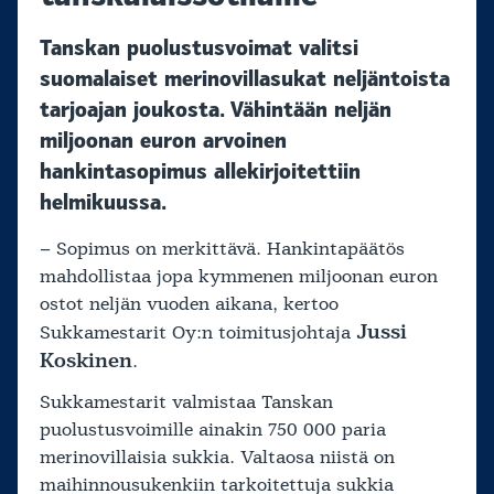
Tanskan puolustusvoimat valitsi
suomalaiset merinovillasukat neljäntoista
tarjoajan joukosta. Vähintään neljän
miljoonan euron arvoinen
hankintasopimus allekirjoitettiin
helmikuussa.
– Sopimus on merkittävä. Hankintapäätös
mahdollistaa jopa kymmenen miljoonan euron
ostot neljän vuoden aikana, kertoo
Jussi
Sukkamestarit Oy:n toimitusjohtaja
Koskinen
.
Sukkamestarit valmistaa Tanskan
puolustusvoimille ainakin 750 000 paria
merinovillaisia sukkia. Valtaosa niistä on
maihinnousukenkiin tarkoitettuja sukkia