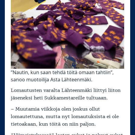
”Nautin, kun saan tehdä töitä omaan tahtiin”,
sanoo muotoilija Asta Lähteenmäki.
Lomautusten varalta Lähteenmäki liittyi liiton
jäseneksi heti Sukkamestareille tultuaan.
– Muutamia viikkoja olen joskus ollut
lomautettuna, mutta nyt lomautuksista ei ole
tietoakaan, kun töitä on niin paljon.