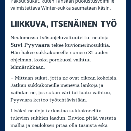
Paksut sukat, kuten Tanskan puolustusvoimille
valmistettava Winter-sukka saumataan käsin.
LIIKKUVA, ITSENÄINEN TYÖ
Neulomossa työsuojeluvaltuutettu, neuloja
Suvi Pyyvaara
tekee kuviomerinosukkia.
Hän hakee sukkakoneelle numero 31 uuden
ohjelman, koska porokuosi vaihtuu
lehmäsukkaan.
– Mittaan sukat, jotta ne ovat oikean kokoisia.
Jatkan sukkakoneille meneviä lankoja ja
vaihdan ne, jos sukan väri tai laatu vaihtuu,
Pyyvaara kertoo työtehtävistään.
Lisäksi neuloja tarkastaa sukkakoneilta
tulevien sukkien laadun. Kuvion pitää vastata
mallia ja neuloksen pitää olla tasaista eikä