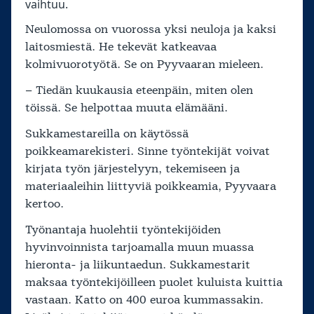
vaihtuu.
Neulomossa on vuorossa yksi neuloja ja kaksi
laitosmiestä. He tekevät katkeavaa
kolmivuorotyötä. Se on Pyyvaaran mieleen.
– Tiedän kuukausia eteenpäin, miten olen
töissä. Se helpottaa muuta elämääni.
Sukkamestareilla on käytössä
poikkeamarekisteri. Sinne työntekijät voivat
kirjata työn järjestelyyn, tekemiseen ja
materiaaleihin liittyviä poikkeamia, Pyyvaara
kertoo.
Työnantaja huolehtii työntekijöiden
hyvinvoinnista tarjoamalla muun muassa
hieronta- ja liikuntaedun. Sukkamestarit
maksaa työntekijöilleen puolet kuluista kuittia
vastaan. Katto on 400 euroa kummassakin.