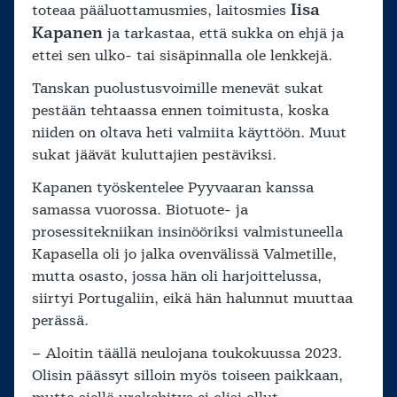
Iisa
toteaa pääluottamusmies, laitosmies
Kapanen
ja tarkastaa, että sukka on ehjä ja
ettei sen ulko- tai sisäpinnalla ole lenkkejä.
Tanskan puolustusvoimille menevät sukat
pestään tehtaassa ennen toimitusta, koska
niiden on oltava heti valmiita käyttöön. Muut
sukat jäävät kuluttajien pestäviksi.
Kapanen työskentelee Pyyvaaran kanssa
samassa vuorossa. Biotuote- ja
prosessitekniikan insinööriksi valmistuneella
Kapasella oli jo jalka ovenvälissä Valmetille,
mutta osasto, jossa hän oli harjoittelussa,
siirtyi Portugaliin, eikä hän halunnut muuttaa
perässä.
– Aloitin täällä neulojana toukokuussa 2023.
Olisin päässyt silloin myös toiseen paikkaan,