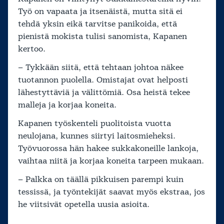
Työ on vapaata ja itsenäistä, mutta sitä ei
tehdä yksin eikä tarvitse panikoida, että
pienistä mokista tulisi sanomista, Kapanen
kertoo.
– Tykkään siitä, että tehtaan johtoa näkee
tuotannon puolella. Omistajat ovat helposti
lähestyttäviä ja välittömiä. Osa heistä tekee
malleja ja korjaa koneita.
Kapanen työskenteli puolitoista vuotta
neulojana, kunnes siirtyi laitosmieheksi.
Työvuorossa hän hakee sukkakoneille lankoja,
vaihtaa niitä ja korjaa koneita tarpeen mukaan.
– Palkka on täällä pikkuisen parempi kuin
tessissä, ja työntekijät saavat myös ekstraa, jos
he viitsivät opetella uusia asioita.