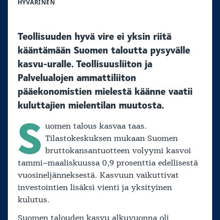
HYVÄRINEN
Teollisuuden hyvä vire ei yksin riitä
kääntämään Suomen taloutta pysyvälle
kasvu-uralle. Teollisuusliiton ja
Palvelualojen ammattiliiton
pääekonomistien mielestä käänne vaatii
kuluttajien mielentilan muutosta.
S
uomen talous kasvaa taas.
Tilastokeskuksen mukaan Suomen
bruttokansantuotteen volyymi kasvoi
tammi–maaliskuussa 0,9 prosenttia edellisestä
vuosineljänneksestä. Kasvuun vaikuttivat
investointien lisäksi vienti ja yksityinen
kulutus.
Suomen talouden kasvu alkuvuonna oli