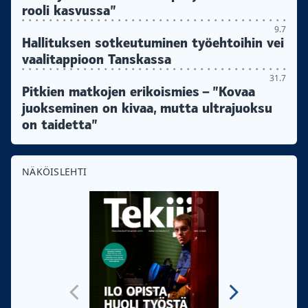
rooli kasvussa”
9.7
Hallituksen sotkeutuminen työehtoihin vei
vaalitappioon Tanskassa
31.7
Pitkien matkojen erikoismies – ”Kovaa
juokseminen on kivaa, mutta ultrajuoksu
on taidetta”
NÄKÖISLEHTI