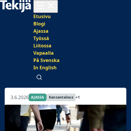
Avaa valikko
Päävalikko
Etusivu
Blogi
Ajassa
Työssä
Liitossa
Vapaalla
På Svenska
In English
Avaa haku
3.6.2026
AJASSA
Kansantalous
+1