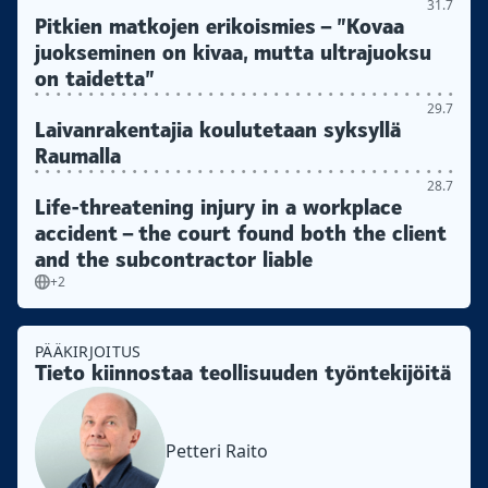
31.7
Pitkien matkojen erikoismies – ”Kovaa
juokseminen on kivaa, mutta ultrajuoksu
on taidetta”
29.7
Laivanrakentajia koulutetaan syksyllä
Raumalla
28.7
Life-threatening injury in a workplace
accident – the court found both the client
and the subcontractor liable
+2
PÄÄKIRJOITUS
Tieto kiinnostaa teollisuuden työntekijöitä
Petteri Raito