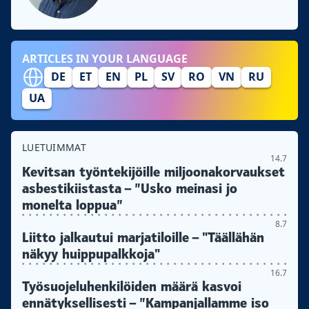
ARTICLES IN YOUR LANGUAGE
DE
ET
EN
PL
SV
RO
VN
RU
UA
LUETUIMMAT
14.7
Kevitsan työntekijöille miljoonakorvaukset
asbestikiistasta – ”Usko meinasi jo
monelta loppua”
8.7
Liitto jalkautui marjatiloille – "Täällähän
näkyy huippupalkkoja"
16.7
Työsuojeluhenkilöiden määrä kasvoi
ennätyksellisesti – ”Kampanjallamme iso