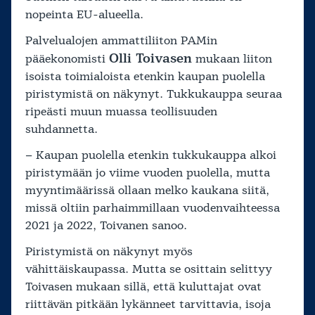
nopeinta EU-alueella.
Palvelualojen ammattiliiton PAMin
Olli Toivasen
pääekonomisti
mukaan liiton
isoista toimialoista etenkin kaupan puolella
piristymistä on näkynyt. Tukkukauppa seuraa
ripeästi muun muassa teollisuuden
suhdannetta.
– Kaupan puolella etenkin tukkukauppa alkoi
piristymään jo viime vuoden puolella, mutta
myyntimäärissä ollaan melko kaukana siitä,
missä oltiin parhaimmillaan vuodenvaihteessa
2021 ja 2022, Toivanen sanoo.
Piristymistä on näkynyt myös
vähittäiskaupassa. Mutta se osittain selittyy
Toivasen mukaan sillä, että kuluttajat ovat
riittävän pitkään lykänneet tarvittavia, isoja