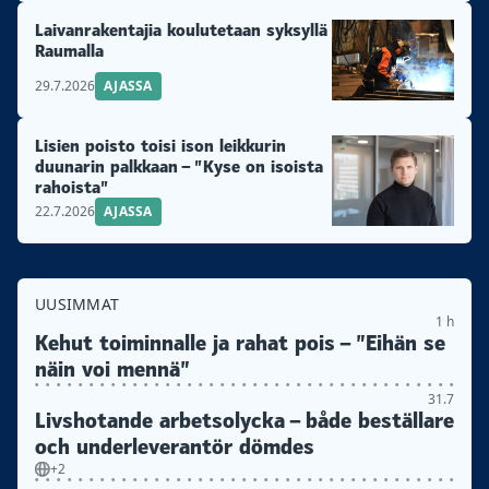
Laivanrakentajia koulutetaan syksyllä
Raumalla
29.7.2026
AJASSA
Lisien poisto toisi ison leikkurin
duunarin palkkaan – ”Kyse on isoista
rahoista”
22.7.2026
AJASSA
UUSIMMAT
1 h
Kehut toiminnalle ja rahat pois – ”Eihän se
näin voi mennä”
31.7
Livshotande arbetsolycka – både beställare
och underleverantör dömdes
+2