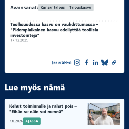
Avainsanat:
Kansantalous
Talouskasvu
Teollisuudessa kasvu on vauhdittumassa –
”Pidempiaikainen kasvu edellyttää teollisia
investointeja”
17.12.2025
Jaa artikkeli
Lue myös nämä
Kehut toiminnalle ja rahat pois –
”Eihän se näin voi mennä”
7.8.2026
AJASSA