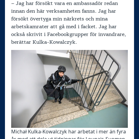
– Jag har försökt vara en ambassadör redan
innan den här verksamheten fanns. Jag har
försökt övertyga min närkrets och mina
arbetskamrater att gå med i facket. Jag har
också skrivit i Facebookgrupper för invandrare,
berättar Kulka-Kowalczyk.
Michał Kulka‑Kowalczyk har arbetat i mer än fyra