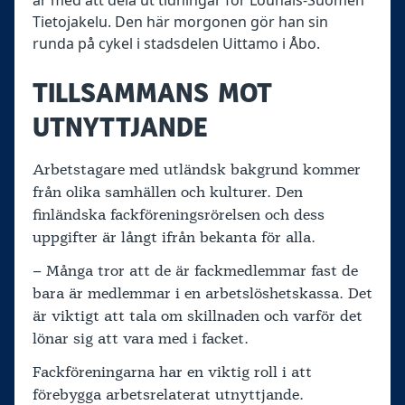
år med att dela ut tidningar för Lounais‑Suomen
Tietojakelu. Den här morgonen gör han sin
runda på cykel i stadsdelen Uittamo i Åbo.
TILLSAMMANS MOT
UTNYTTJANDE
Arbetstagare med utländsk bakgrund kommer
från olika samhällen och kulturer. Den
finländska fackföreningsrörelsen och dess
uppgifter är långt ifrån bekanta för alla.
– Många tror att de är fackmedlemmar fast de
bara är medlemmar i en arbetslöshetskassa. Det
är viktigt att tala om skillnaden och varför det
lönar sig att vara med i facket.
Fackföreningarna har en viktig roll i att
förebygga arbetsrelaterat utnyttjande.