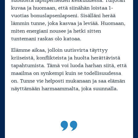
suosiosta lapsiperheiden keskuudessa. Tuijotan
kuvaa ja huomaan, että siinähän loistaa 1-
vuotias bonuslapsenlapseni. Sisälläni herää
lämmin tunne, joka kasvaa ja leviää. Huomaan,
miten energiani nousee ja hetki sitten
tuntemani raskas olo katoaa.
Elämme aikaa, jolloin uutisvirta täyttyy
kriiseistä, konflikteista ja huolta herättävistä
tapahtumista. Tämä voi luoda harhan siitä, että
maailma on synkempi kuin se todellisuudessa
on. Tunne vie helposti mukanaan ja saa elämän
näyttämään harmaammalta, joka suunnalla.