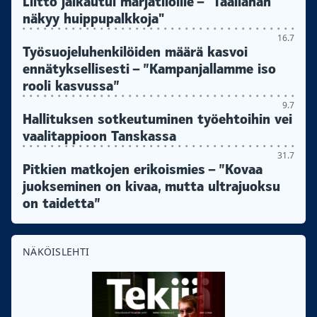
Liitto jalkautui marjatiloille – "Täällähän
näkyy huippupalkkoja"
16.7
Työsuojeluhenkilöiden määrä kasvoi
ennätyksellisesti – ”Kampanjallamme iso
rooli kasvussa”
9.7
Hallituksen sotkeutuminen työehtoihin vei
vaalitappioon Tanskassa
31.7
Pitkien matkojen erikoismies – ”Kovaa
juokseminen on kivaa, mutta ultrajuoksu
on taidetta”
NÄKÖISLEHTI