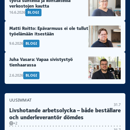
työtä suhteilla ja kontakteilla
verkostojen kautta
16.6.2026
BLOGI
Matti Roitto: Epävarmuus ei ole tullut
työelämään itsestään
9.6.2026
BLOGI
Juha Vasara: Vapaa sivistystyö
tienhaarassa
2.6.2026
BLOGI
UUSIMMAT
31.7
Livshotande arbetsolycka – både beställare
och underleverantör dömdes
+2
31.7