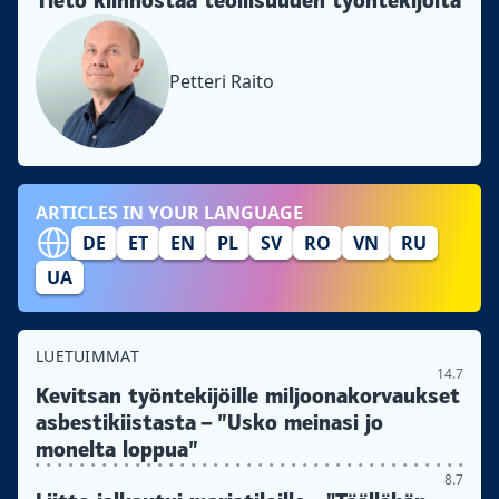
Tieto kiinnostaa teollisuuden työntekijöitä
Petteri Raito
ARTICLES IN YOUR LANGUAGE
DE
ET
EN
PL
SV
RO
VN
RU
UA
LUETUIMMAT
14.7
Kevitsan työntekijöille miljoonakorvaukset
asbestikiistasta – ”Usko meinasi jo
monelta loppua”
8.7