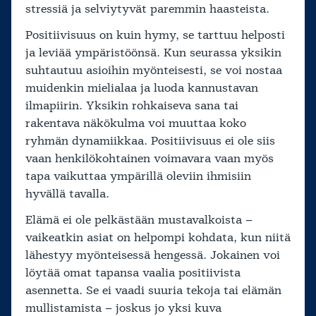
stressiä ja selviytyvät paremmin haasteista.
Positiivisuus on kuin hymy, se tarttuu helposti
ja leviää ympäristöönsä. Kun seurassa yksikin
suhtautuu asioihin myönteisesti, se voi nostaa
muidenkin mielialaa ja luoda kannustavan
ilmapiirin. Yksikin rohkaiseva sana tai
rakentava näkökulma voi muuttaa koko
ryhmän dynamiikkaa. Positiivisuus ei ole siis
vaan henkilökohtainen voimavara vaan myös
tapa vaikuttaa ympärillä oleviin ihmisiin
hyvällä tavalla.
Elämä ei ole pelkästään mustavalkoista –
vaikeatkin asiat on helpompi kohdata, kun niitä
lähestyy myönteisessä hengessä. Jokainen voi
löytää omat tapansa vaalia positiivista
asennetta. Se ei vaadi suuria tekoja tai elämän
mullistamista – joskus jo yksi kuva