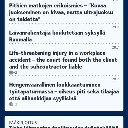
Pitkien matkojen erikoismies – ”Kovaa
juokseminen on kivaa, mutta ultrajuoksu
on taidetta”
29.7
Laivanrakentajia koulutetaan syksyllä
Raumalla
28.7
Life-threatening injury in a workplace
accident – the court found both the client
and the subcontractor liable
+2
28.7
Hengenvaarallinen loukkaantuminen
työtapaturmassa – oikeus piti sekä tilaajaa
että alihankkijaa syyllisinä
+2
PÄÄKIRJOITUS