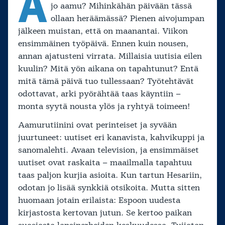
A
jo aamu? Mihinkähän päivään tässä
ollaan heräämässä? Pienen aivojumpan
jälkeen muistan, että on maanantai. Viikon
ensimmäinen työpäivä. Ennen kuin nousen,
annan ajatusteni virrata. Millaisia uutisia eilen
kuulin? Mitä yön aikana on tapahtunut? Entä
mitä tämä päivä tuo tullessaan? Työtehtävät
odottavat, arki pyörähtää taas käyntiin –
monta syytä nousta ylös ja ryhtyä toimeen!
Aamurutiinini ovat perinteiset ja syvään
juurtuneet: uutiset eri kanavista, kahvikuppi ja
sanomalehti. Avaan television, ja ensimmäiset
uutiset ovat raskaita – maailmalla tapahtuu
taas paljon kurjia asioita. Kun tartun Hesariin,
odotan jo lisää synkkiä otsikoita. Mutta sitten
huomaan jotain erilaista: Espoon uudesta
kirjastosta kertovan jutun. Se kertoo paikan