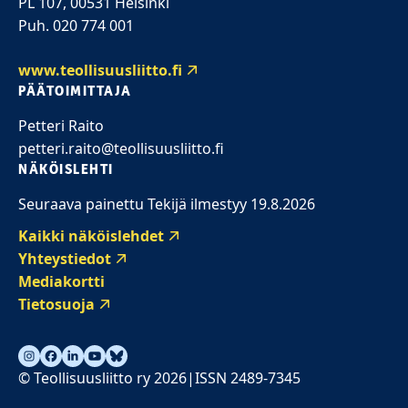
PL 107, 00531 Helsinki
Puh. 020 774 001
www.teollisuusliitto.fi
PÄÄTOIMITTAJA
Petteri Raito
petteri.raito@teollisuusliitto.fi
NÄKÖISLEHTI
Seuraava painettu Tekijä ilmestyy 19.8.2026
Kaikki näköislehdet
Yhteystiedot
Mediakortti
Tietosuoja
© Teollisuusliitto ry 2026
ISSN 2489-7345
|