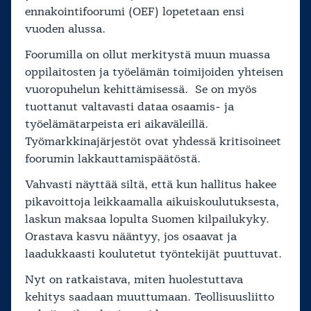
ennakointifoorumi (OEF) lopetetaan ensi
vuoden alussa.
Foorumilla on ollut merkitystä muun muassa
oppilaitosten ja työelämän toimijoiden yhteisen
vuoropuhelun kehittämisessä. Se on myös
tuottanut valtavasti dataa osaamis- ja
työelämätarpeista eri aikaväleillä.
Työmarkkinajärjestöt ovat yhdessä kritisoineet
foorumin lakkauttamispäätöstä.
Vahvasti näyttää siltä, että kun hallitus hakee
pikavoittoja leikkaamalla aikuiskoulutuksesta,
laskun maksaa lopulta Suomen kilpailukyky.
Orastava kasvu nääntyy, jos osaavat ja
laadukkaasti koulutetut työntekijät puuttuvat.
Nyt on ratkaistava, miten huolestuttava
kehitys saadaan muuttumaan. Teollisuusliitto