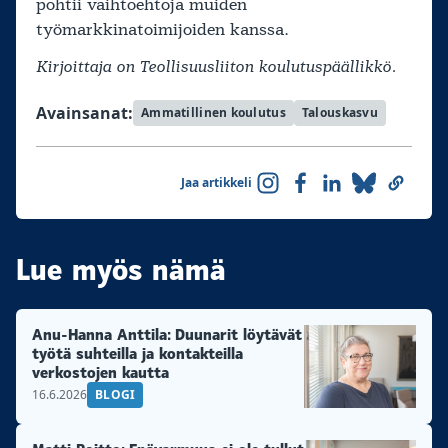
pohtii vaihtoehtoja muiden
työmarkkinatoimijoiden kanssa.
Kirjoittaja on Teollisuusliiton koulutuspäällikkö.
Avainsanat:
Ammatillinen koulutus
Talouskasvu
Jaa artikkeli
Lue myös nämä
Anu-Hanna Anttila: Duunarit löytävät
työtä suhteilla ja kontakteilla
verkostojen kautta
16.6.2026
BLOGI