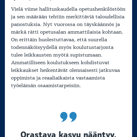
Vielä viime hallituskaudella opetushenkilöstöön
ja sen määrään tehtiin merkittäviä taloudellisia
panostuksia. Nyt vuorossa on täyskäännös ja
märkä rätti opetusalan ammattilaisia kohtaan.
On erittäin huolestuttavaa, että suurella
todennäköisyydellä myös koulutustarjonta
tulee leikkausten myötä supistumaan.
Ammatilliseen koulutukseen kohdistuvat
leikkaukset heikentävät olennaisesti jatkuvaa
oppimista ja reaaliaikaista vastaamista
työelämän osaamistarpeisiin.
Orastava kasvu nääntyy,