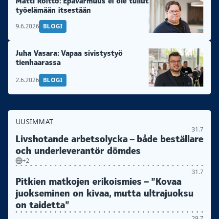
Matti Roitto: Epävarmuus ei ole tullut
työelämään itsestään
9.6.2026
BLOGI
Juha Vasara: Vapaa sivistystyö
tienhaarassa
2.6.2026
BLOGI
UUSIMMAT
31.7
Livshotande arbetsolycka – både beställare
och underleverantör dömdes
+2
31.7
Pitkien matkojen erikoismies – ”Kovaa
juokseminen on kivaa, mutta ultrajuoksu
on taidetta”
29.7