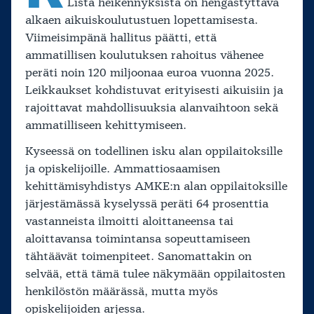
Lista heikennyksistä on hengästyttävä
alkaen aikuiskoulutustuen lopettamisesta.
Viimeisimpänä hallitus päätti, että
ammatillisen koulutuksen rahoitus vähenee
peräti noin 120 miljoonaa euroa vuonna 2025.
Leikkaukset kohdistuvat erityisesti aikuisiin ja
rajoittavat mahdollisuuksia alanvaihtoon sekä
ammatilliseen kehittymiseen.
Kyseessä on todellinen isku alan oppilaitoksille
ja opiskelijoille. Ammattiosaamisen
kehittämisyhdistys AMKE:n alan oppilaitoksille
järjestämässä kyselyssä peräti 64 prosenttia
vastanneista ilmoitti aloittaneensa tai
aloittavansa toimintansa sopeuttamiseen
tähtäävät toimenpiteet. Sanomattakin on
selvää, että tämä tulee näkymään oppilaitosten
henkilöstön määrässä, mutta myös
opiskelijoiden arjessa.