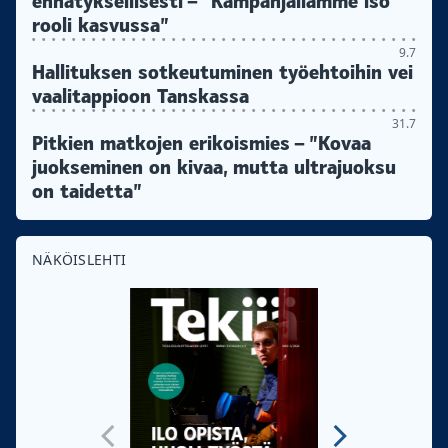
ennätyksellisesti – ”Kampanjallamme iso
rooli kasvussa”
9.7
Hallituksen sotkeutuminen työehtoihin vei
vaalitappioon Tanskassa
31.7
Pitkien matkojen erikoismies – ”Kovaa
juokseminen on kivaa, mutta ultrajuoksu
on taidetta”
NÄKÖISLEHTI