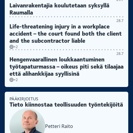
Laivanrakentajia koulutetaan syksyllä
Raumalla
28.7
Life-threatening injury in a workplace
accident – the court found both the client
and the subcontractor liable
+2
28.7
Hengenvaarallinen loukkaantuminen
työtapaturmassa – oikeus piti sekä tilaajaa
että alihankkijaa syyllisinä
+2
PÄÄKIRJOITUS
Tieto kiinnostaa teollisuuden työntekijöitä
Petteri Raito