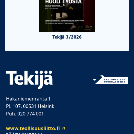
Tekijä 3/2026
Tekijä 2/20
Hakaniemenranta 1
PL 107, 00531 Helsinki
Puh. 020 774 001
www.teollisuusliitto.fi