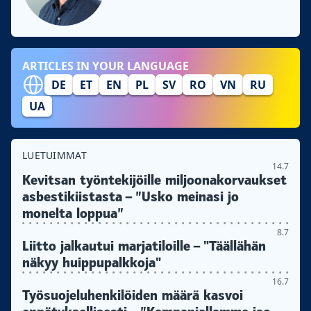
ARTICLES IN YOUR LANGUAGE
DE
ET
EN
PL
SV
RO
VN
RU
UA
LUETUIMMAT
14.7
Kevitsan työntekijöille miljoonakorvaukset
asbestikiistasta – ”Usko meinasi jo
monelta loppua”
8.7
Liitto jalkautui marjatiloille – "Täällähän
näkyy huippupalkkoja"
16.7
Työsuojeluhenkilöiden määrä kasvoi