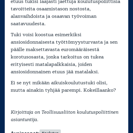
etuus tukisi laajasti jaettuja koulutuspoliittisia
tavoitteita osaamistason nostosta,
alanvaihdoista ja osaavan työvoiman
saatavuudesta.
Tuki voisi koostua esimerkiksi
ansiosidonnaisesta työttömyysturvasta ja sen
päälle maksettavasta euromääräisestä
korotusosasta, jonka tarkoitus on tukea
erityisesti matalapalkkaisia, joiden
ansiosidonnainen etuus jää matalaksi.
Ei se nyt mikään aikuiskoulutustuki olisi,
mutta ainakin tyhjää parempi. Kokeillaanko?
Kirjoittaja on Teollisuusliiton koulutuspoliittinen
asiantuntija.