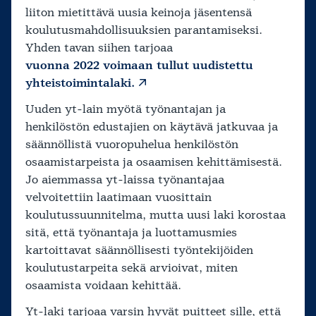
liiton mietittävä uusia keinoja jäsentensä
koulutusmahdollisuuksien parantamiseksi.
Yhden tavan siihen tarjoaa
vuonna 2022 voimaan tullut uudistettu
yhteistoimintalaki.
Uuden yt-lain myötä työnantajan ja
henkilöstön edustajien on käytävä jatkuvaa ja
säännöllistä vuoropuhelua henkilöstön
osaamistarpeista ja osaamisen kehittämisestä.
Jo aiemmassa yt-laissa työnantajaa
velvoitettiin laatimaan vuosittain
koulutussuunnitelma, mutta uusi laki korostaa
sitä, että työnantaja ja luottamusmies
kartoittavat säännöllisesti työntekijöiden
koulutustarpeita sekä arvioivat, miten
osaamista voidaan kehittää.
Yt-laki tarjoaa varsin hyvät puitteet sille, että