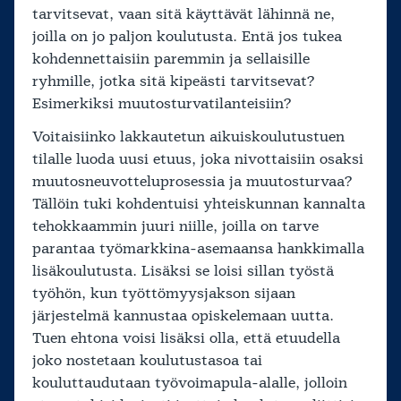
tarvitsevat, vaan sitä käyttävät lähinnä ne,
joilla on jo paljon koulutusta. Entä jos tukea
kohdennettaisiin paremmin ja sellaisille
ryhmille, jotka sitä kipeästi tarvitsevat?
Esimerkiksi muutosturvatilanteisiin?
Voitaisiinko lakkautetun aikuiskoulutustuen
tilalle luoda uusi etuus, joka nivottaisiin osaksi
muutosneuvotteluprosessia ja muutosturvaa?
Tällöin tuki kohdentuisi yhteiskunnan kannalta
tehokkaammin juuri niille, joilla on tarve
parantaa työmarkkina-asemaansa hankkimalla
lisäkoulutusta. Lisäksi se loisi sillan työstä
työhön, kun työttömyysjakson sijaan
järjestelmä kannustaa opiskelemaan uutta.
Tuen ehtona voisi lisäksi olla, että etuudella
joko nostetaan koulutustasoa tai
kouluttaudutaan työvoimapula-alalle, jolloin