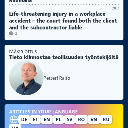
Raumalla
28.7
Life-threatening injury in a workplace
accident – the court found both the client
and the subcontractor liable
+2
PÄÄKIRJOITUS
Tieto kiinnostaa teollisuuden työntekijöitä
Petteri Raito
ARTICLES IN YOUR LANGUAGE
DE
ET
EN
PL
SV
RO
VN
RU