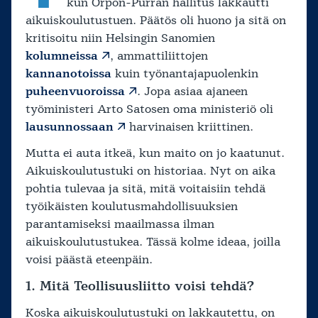
kun Orpon-Purran hallitus lakkautti
aikuiskoulutustuen. Päätös oli huono ja sitä on
kritisoitu niin Helsingin Sanomien
kolumneissa
, ammattiliittojen
kannanotoissa
kuin työnantajapuolenkin
puheenvuoroissa
. Jopa asiaa ajaneen
työministeri Arto Satosen oma ministeriö oli
lausunnossaan
harvinaisen kriittinen.
Mutta ei auta itkeä, kun maito on jo kaatunut.
Aikuiskoulutustuki on historiaa. Nyt on aika
pohtia tulevaa ja sitä, mitä voitaisiin tehdä
työikäisten koulutusmahdollisuuksien
parantamiseksi maailmassa ilman
aikuiskoulutustukea. Tässä kolme ideaa, joilla
voisi päästä eteenpäin.
1. Mitä Teollisuusliitto voisi tehdä?
Koska aikuiskoulutustuki on lakkautettu, on