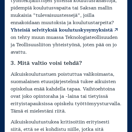
työntekijäliittojen yhteisiä koulutusrahastoja,
pidempiä koulutusvapaita tai Saksan mallin
mukaisia ”tulevaisuustessejä”, joilla
ennakoidaan muutoksia ja koulutustarpeita?
Yhteisiä selvityksiä koulutuskysymyksistä
on tehty muun muassa Teknologiateollisuuden
ja Teollisuusliiton yhteistyönä, joten pää on jo
avattu.
3. Mitä valtio voisi tehdä?
Aikuiskoulutustuen poistuttua valikoimasta,
suomalainen etuusjärjestelmä tukee aikuisten
opiskelua enää kahdella tapaa. Vaihtoehtoina
ovat joko opintoraha ja -laina tai tietyissä
erityistapauksissa opiskelu työttömyysturvalla.
Tämä ei mielestäni riitä.
Aikuiskoulutustukea kritisoitiin erityisesti
siitä, että se ei kohdistu niille, jotka sitä