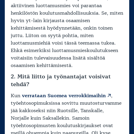
aktiivinen luottamusmies voi parantaa
henkilöstön koulutusmahdollisuuksia. Se, miten
hyvin yt-lain kirjausta osaamisen
kehittämisestä hyödynnetään, onkin toinen
juttu. Liiton on syytä pohtia, miten
luottamusmiehiä voisi tässä teemassa tukea.
Ehkä esimerkiksi luottamusmieskoulutukseen
voitaisiin tulevaisuudessa lisätä sisältöä
osaamisen kehittämisestä.
2. Mitä liitto ja työnantajat voisivat
tehdä?
Kun
verrataan Suomea verrokkimaihin
,
työehtosopimuksissa sovittu muutosturvamme
jää kakkoseksi niin Ruotsille, Tanskalle,
Norjalle kuin Saksallekin. Samoin
työehtosopimusten koulutuskirjaukset ovat
meillä ohuempia kuin naapureilla. Oli kyse