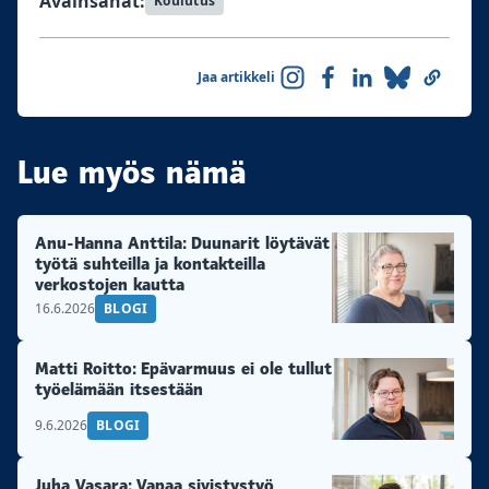
Avainsanat:
Koulutus
Jaa artikkeli
Lue myös nämä
Anu-Hanna Anttila: Duunarit löytävät
työtä suhteilla ja kontakteilla
verkostojen kautta
16.6.2026
BLOGI
Matti Roitto: Epävarmuus ei ole tullut
työelämään itsestään
9.6.2026
BLOGI
Juha Vasara: Vapaa sivistystyö