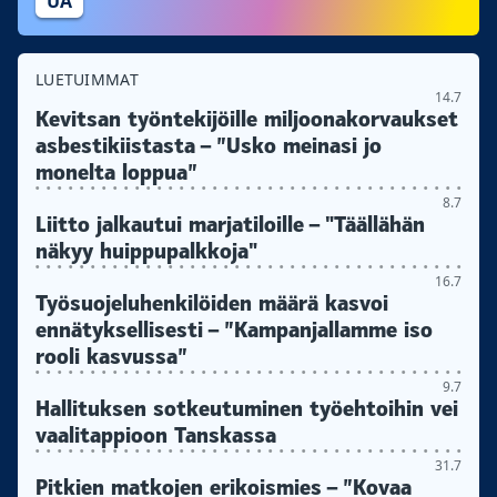
UA
LUETUIMMAT
14.7
Kevitsan työntekijöille miljoonakorvaukset
asbestikiistasta – ”Usko meinasi jo
monelta loppua”
8.7
Liitto jalkautui marjatiloille – "Täällähän
näkyy huippupalkkoja"
16.7
Työsuojeluhenkilöiden määrä kasvoi
ennätyksellisesti – ”Kampanjallamme iso
rooli kasvussa”
9.7
Hallituksen sotkeutuminen työehtoihin vei
vaalitappioon Tanskassa
31.7
Pitkien matkojen erikoismies – ”Kovaa