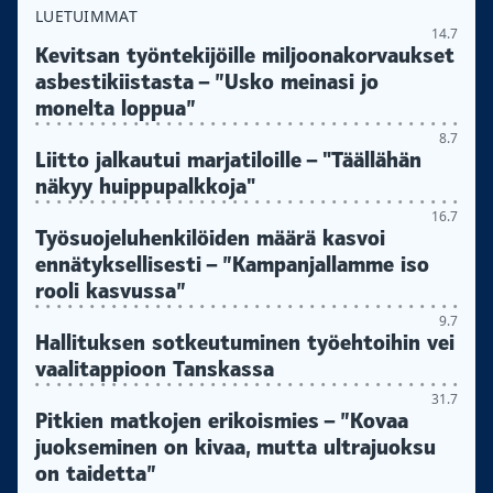
LUETUIMMAT
14.7
Kevitsan työntekijöille miljoonakorvaukset
asbestikiistasta – ”Usko meinasi jo
monelta loppua”
8.7
Liitto jalkautui marjatiloille – "Täällähän
näkyy huippupalkkoja"
16.7
Työsuojeluhenkilöiden määrä kasvoi
ennätyksellisesti – ”Kampanjallamme iso
rooli kasvussa”
9.7
Hallituksen sotkeutuminen työehtoihin vei
vaalitappioon Tanskassa
31.7
Pitkien matkojen erikoismies – ”Kovaa
juokseminen on kivaa, mutta ultrajuoksu
on taidetta”