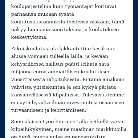
koulujärjestelmä kuin työnantajat koittavat
parhaansa mukaan sysätä
koulutuskustannuksia toistensa niskaan, tämä
näkyy huonoina suorituksina ja koulutuksen
keskeytyksinä.
Aikuiskoulutustuki lakkautettiin kesäkuun
alussa voimaan tulleella lailla, ja kevään
kehysriihessä hallitus päätti leikata sata
miljoona euroa ammatillisen koulutuksen
vuosittaisesta rahoituksesta. Ei tämä ainakaan
vahvista yhteiskuntaa ja sen kykyä pärjätä
kansainvälisessä kilpailussa. Tulevaisuutemme
ei näytä hyvältä ilman investointeja osaamisen
turvaamiseen ja kehittämiseen.
Suomalaisen työn hinta on tällä hetkellä varsin
kilpailukykyinen, maine maailman markkinoilla
on hyvä, mutta pulaa on panostuksista