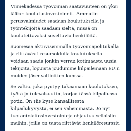
Viimekädessä työvoiman saatavuuteen on yksi
lääke: koulutusinvestoinnit. Ammatin
perusvalmiudet saadaan koulutuksella ja
työntekijöitä saadaan sieltä, missä on
koulutettavaksi soveltuvia henkilöitä.
Suomessa aktiivisemmalla työvoimapolitiikalla
ja riittävästi resursoidulla koulutuksella
voidaan saada jonkin verran kotimaasta uusia
tekijöitä, lopuista joudumme kilpailemaan EU:n
muiden jäsenvaltioitten kanssa.
Se valtio, joka pystyy takaamaan koulutuksen,
työtä ja tulevaisuutta, korjaa tässä kilpailussa
potin. On siis kyse kansallisesta
kilpailukyvystä, ei sen vähemmästä. Jo nyt
tuotantolaitosinvestointeja ohjautuu sellaisiin
maihin, joilla on taata riittävät henkilöresurssit.