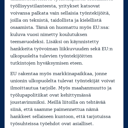
työllisyystilanteesta, yritykset katsovat
voivansa palkata vain sellaisia työntekijöitä,
joilla on teknistä, taidollista ja kielellistä
osaamista. Tämä on huomattu myös EU:ssa:
kuluva vuosi nimetty koulutuksen
teemavuodeksi. Lisäksi on käynnistetty
hankkeita työvoiman liikkuvuuden sekä EU:n
ulkopuolelta tulevien työntekijöitten
tutkintojen hyväksymisen eteen.
EU rakentaa myös markkinapaikkaa, jonne
unionin ulkopuolelta tulevat työntekijät voivat
ilmoittautua tarjolle. Myös maahanmuutto ja
työlupapolitiikat ovat kehittymässä
joustavimmiksi. Meillä liitoilla on tehtävää
siinä, että saamme paimennettua nämä
hankkeet sellaiseen kuntoon, että tarjotuissa
työsuhteissa työehdot ovat asialliset.