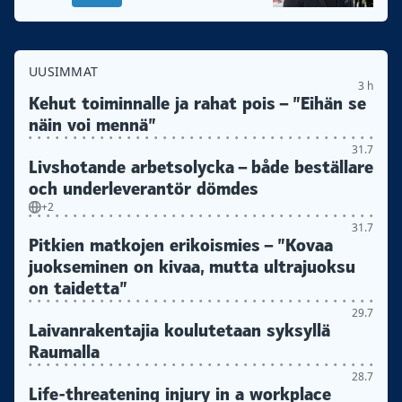
UUSIMMAT
3 h
Kehut toiminnalle ja rahat pois – ”Eihän se
näin voi mennä”
31.7
Livshotande arbetsolycka – både beställare
och underleverantör dömdes
+2
31.7
Pitkien matkojen erikoismies – ”Kovaa
juokseminen on kivaa, mutta ultrajuoksu
on taidetta”
29.7
Laivanrakentajia koulutetaan syksyllä
Raumalla
28.7
Life-threatening injury in a workplace