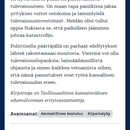
tulevaisuuteen. On maan tapa paniikissa jakaa
yrityksen voitot osinkoina ja laiminlyödä
tulevaisuusinvestoinnit. Meidän olisi tullut
oppia Nokiasta se, että paikolleen jääminen
johtaa katastrofiin.
Poliittisella päättäjällä on parhaat edellytykset
lähteä rakentamaan muutosta. Viestinä voi olla
tulevaisuuslupauksia, lainsäädännöllistä
ohjausta ja ennen kaikkea vetoamista siihen,
että nämä panostukset ovat työtä kansallisen
tulevaisuuden eteen.
Kirjoittaja on Teollisuusliiton kansainvälisen
edunvalvonnan erityisasiantuntija.
Avainsanat:
Ammatillinen koulutus
Kilpailukyky