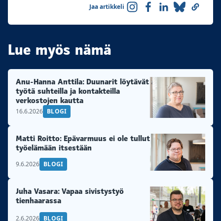
Jaa artikkeli
Lue myös nämä
Anu-Hanna Anttila: Duunarit löytävät
työtä suhteilla ja kontakteilla
verkostojen kautta
16.6.2026
BLOGI
Matti Roitto: Epävarmuus ei ole tullut
työelämään itsestään
9.6.2026
BLOGI
Juha Vasara: Vapaa sivistystyö
tienhaarassa
2.6.2026
BLOGI