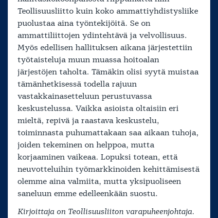
Teollisuusliitto kuin koko ammattiyhdistysliike
puolustaa aina työntekijöitä. Se on
ammattiliittojen ydintehtävä ja velvollisuus.
Myös edellisen hallituksen aikana järjestettiin
työtaisteluja muun muassa hoitoalan
järjestöjen taholta. Tämäkin olisi syytä muistaa
tämänhetkisessä todella rajuun
vastakkainasetteluun perustuvassa
keskustelussa. Vaikka asioista oltaisiin eri
mieltä, repivä ja raastava keskustelu,
toiminnasta puhumattakaan saa aikaan tuhoja,
joiden tekeminen on helppoa, mutta
korjaaminen vaikeaa. Lopuksi totean, että
neuvotteluihin työmarkkinoiden kehittämisestä
olemme aina valmiita, mutta yksipuoliseen
saneluun emme edelleenkään suostu.
Kirjoittaja on Teollisuusliiton varapuheenjohtaja.