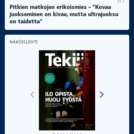
31.7
Pitkien matkojen erikoismies – ”Kovaa
juokseminen on kivaa, mutta ultrajuoksu
on taidetta”
NÄKÖISLEHTI