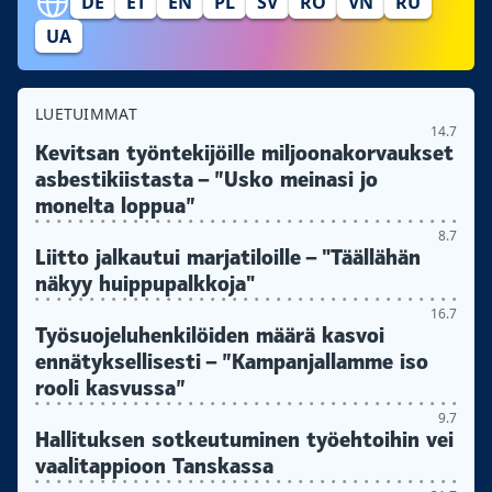
DE
ET
EN
PL
SV
RO
VN
RU
UA
LUETUIMMAT
14.7
Kevitsan työntekijöille miljoonakorvaukset
asbestikiistasta – ”Usko meinasi jo
monelta loppua”
8.7
Liitto jalkautui marjatiloille – "Täällähän
näkyy huippupalkkoja"
16.7
Työsuojeluhenkilöiden määrä kasvoi
ennätyksellisesti – ”Kampanjallamme iso
rooli kasvussa”
9.7
Hallituksen sotkeutuminen työehtoihin vei
vaalitappioon Tanskassa