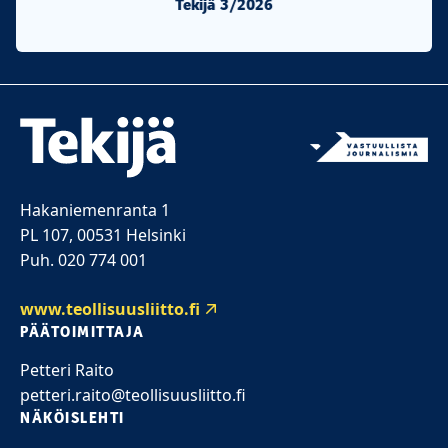
Tekijä 3/2026
Tekijä 2/20
Hakaniemenranta 1
PL 107, 00531 Helsinki
Puh. 020 774 001
www.teollisuusliitto.fi
PÄÄTOIMITTAJA
Petteri Raito
petteri.raito@teollisuusliitto.fi
NÄKÖISLEHTI