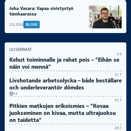
Juha Vasara: Vapaa sivistystyö
tienhaarassa
2.6.2026
BLOGI
UUSIMMAT
3 h
Kehut toiminnalle ja rahat pois – ”Eihän se
näin voi mennä”
31.7
Livshotande arbetsolycka – både beställare
och underleverantör dömdes
+2
31.7
Pitkien matkojen erikoismies – ”Kovaa
juokseminen on kivaa, mutta ultrajuoksu
on taidetta”
29.7