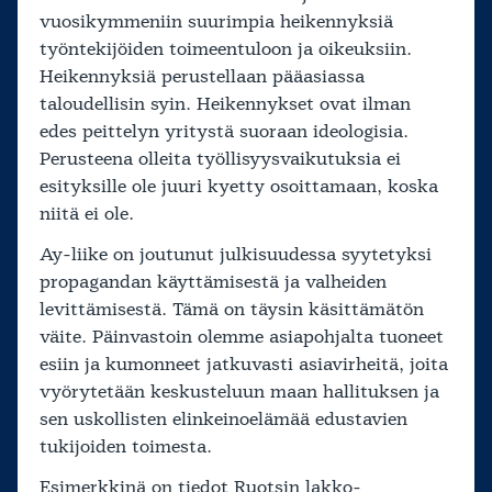
vuosikymmeniin suurimpia heikennyksiä
työntekijöiden toimeentuloon ja oikeuksiin.
Heikennyksiä perustellaan pääasiassa
taloudellisin syin. Heikennykset ovat ilman
edes peittelyn yritystä suoraan ideologisia.
Perusteena olleita työllisyysvaikutuksia ei
esityksille ole juuri kyetty osoittamaan, koska
niitä ei ole.
Ay-liike on joutunut julkisuudessa syytetyksi
propagandan käyttämisestä ja valheiden
levittämisestä. Tämä on täysin käsittämätön
väite. Päinvastoin olemme asiapohjalta tuoneet
esiin ja kumonneet jatkuvasti asiavirheitä, joita
vyörytetään keskusteluun maan hallituksen ja
sen uskollisten elinkeinoelämää edustavien
tukijoiden toimesta.
Esimerkkinä on tiedot Ruotsin lakko-