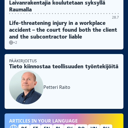
Laivanrakentajia koulutetaan syksyllä
Raumalla
28.7
Life-threatening injury in a workplace
accident – the court found both the client
and the subcontractor liable
+2
PÄÄKIRJOITUS
Tieto kiinnostaa teollisuuden työntekijöitä
Petteri Raito
ARTICLES IN YOUR LANGUAGE