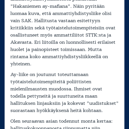
”Hakaniemen ay-mafiana”. Näin pyritään
luomaa kuva, että ammattiyhdistysliike olisi
vain SAK. Hallitusta vastaan esitettyyn
kritiikkiin sekä työtaistelutoimenpiteisiin ovat
osallistuneet myös ammattiliitot STTK:sta ja
Akavasta. Eri liitoilla on luonnollisesti erilaiset
huolet ja painopisteet toimissaan. Mutta
rintama koko ammattiyhdistysliikkeellä on
yhteinen.
Ay-liike on joutunut toteuttamaan
työtaistelutoimenpiteitä poliittisten
mielenilmausten muodossa. Ihmiset ovat
todella pettyneitä ja suuttuneita maan
hallituksen linjauksiin ja kokevat ”uudistukset”
suorastaan hyökkäyksenä heitä kohtaan.
Olen seuraavan asian todennut monta kertaa:
hallituskokoonpanosta riippumatta niin