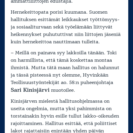
ammattiliittojen edustajia.
Hernekeittopata porisi kuumana. Suomen
hallituksen esittämät leikkaukset työttömyys-
ja sosiaaliturvaan sekä työelämään liittyvät
heikennykset puhututtivat niin liittojen jäseniä
kuin hernekeittoa nauttimaan tulleita.
– Meillä on painava syy lakkoilla tänään. Toki
on harmillista, että tämä koskettaa montaa
ihmistä. Mutta tätä maan hallitus on halunnut
ja tässä pisteessä nyt olemme, Hyvinkään
Teollisuustyöntekijät ao. 58:n puheenjohtaja
Sari Kinisjärvi
muotoilee.
Kinisjärven mielestä hallitusohjelmassa on
useita ongelmia, mutta yksi pahimmista on
torstainakin hyvin esille tullut lakko-oikeuden
rajoittaminen. Hallitus esittää, että poliittiset
lakot rajattaisiin enintään yhden päivän