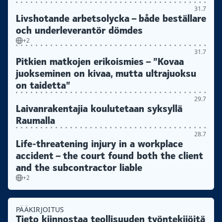
31.7
Livshotande arbetsolycka – både beställare
och underleverantör dömdes
+2
31.7
Pitkien matkojen erikoismies – ”Kovaa
juokseminen on kivaa, mutta ultrajuoksu
on taidetta”
29.7
Laivanrakentajia koulutetaan syksyllä
Raumalla
28.7
Life-threatening injury in a workplace
accident – the court found both the client
and the subcontractor liable
+2
PÄÄKIRJOITUS
Tieto kiinnostaa teollisuuden työntekijöitä