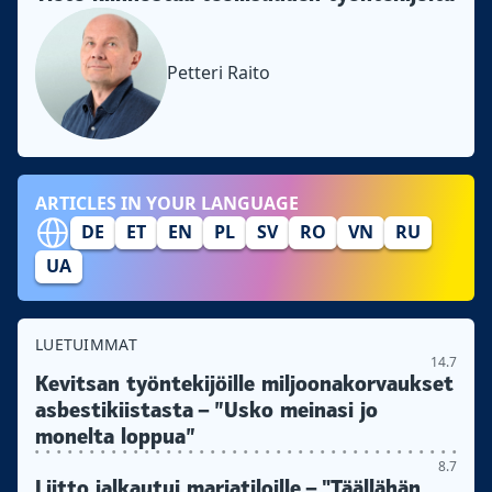
Petteri Raito
ARTICLES IN YOUR LANGUAGE
DE
ET
EN
PL
SV
RO
VN
RU
UA
LUETUIMMAT
14.7
Kevitsan työntekijöille miljoonakorvaukset
asbestikiistasta – ”Usko meinasi jo
monelta loppua”
8.7
Liitto jalkautui marjatiloille – "Täällähän