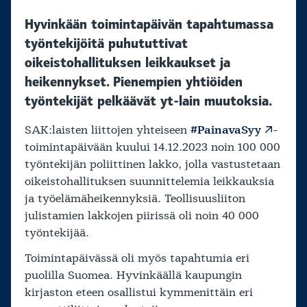
Hyvinkään toimintapäivän tapahtumassa
työntekijöitä puhututtivat
oikeistohallituksen leikkaukset ja
heikennykset. Pienempien yhtiöiden
työntekijät pelkäävät yt-lain muutoksia.
SAK:laisten liittojen yhteiseen
#PainavaSyy
-
toimintapäivään kuului 14.12.2023 noin 100 000
työntekijän poliittinen lakko, jolla vastustetaan
oikeistohallituksen suunnittelemia leikkauksia
ja työelämäheikennyksiä. Teollisuusliiton
julistamien lakkojen piirissä oli noin 40 000
työntekijää.
Toimintapäivässä oli myös tapahtumia eri
puolilla Suomea. Hyvinkäällä kaupungin
kirjaston eteen osallistui kymmenittäin eri