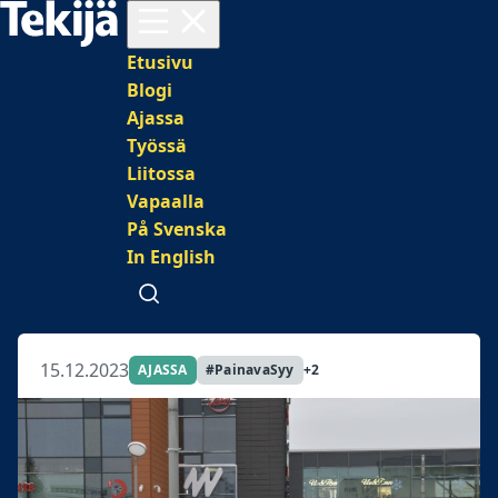
Avaa valikko
Päävalikko
Etusivu
Blogi
Ajassa
Työssä
Liitossa
Vapaalla
På Svenska
In English
Avaa haku
15.12.2023
AJASSA
#PainavaSyy
+2