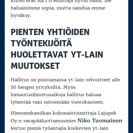
Kuten eräs AKT:n edustaja hyvin sanoi, me
haluaisimme sopia, mutta sanelua emme
hyväksy.
PIENTEN YHTIÖIDEN
TYÖNTEKIJÖITÄ
HUOLETTAVAT YT-LAIN
MUUTOKSET
Hallitus on poistamassa yt-lain velvoitteet alle
50 hengen yrityksiltä. Myös
lomautusilmoitusaikoja hallitus haluaa
lyhentää vain seitsemään vuorokauteen.
Hienomekaniikan kokonaistoimittaja Lajupek
Niko Tuomainen
Oy:n varapääluottamusmies
kertoo pieniä työantajia koskevien yt-lain