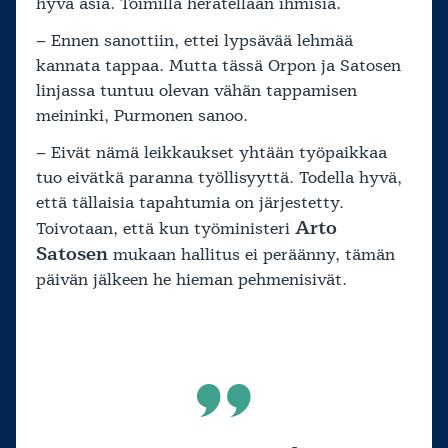
hyvä asia. Toimilla herätellään ihmisiä.
– Ennen sanottiin, ettei lypsävää lehmää
kannata tappaa. Mutta tässä Orpon ja Satosen
linjassa tuntuu olevan vähän tappamisen
meininki, Purmonen sanoo.
– Eivät nämä leikkaukset yhtään työpaikkaa
tuo eivätkä paranna työllisyyttä. Todella hyvä,
että tällaisia tapahtumia on järjestetty.
Arto
Toivotaan, että kun työministeri
Satosen
mukaan hallitus ei peräänny, tämän
päivän jälkeen he hieman pehmenisivät.