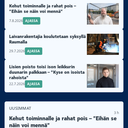
Kehut toiminnalle ja rahat pois –
”Eihän se näin voi mennä”
7.8.2026
AJASSA
Laivanrakentajia koulutetaan syksyllä
Raumalla
29.7.2026
AJASSA
Lisien poisto toisi ison leikkurin
duunarin palkkaan – ”Kyse on isoista
rahoista”
22.7.2026
AJASSA
UUSIMMAT
3 h
Kehut toiminnalle ja rahat pois – ”Eihän se
näin voi mennä”