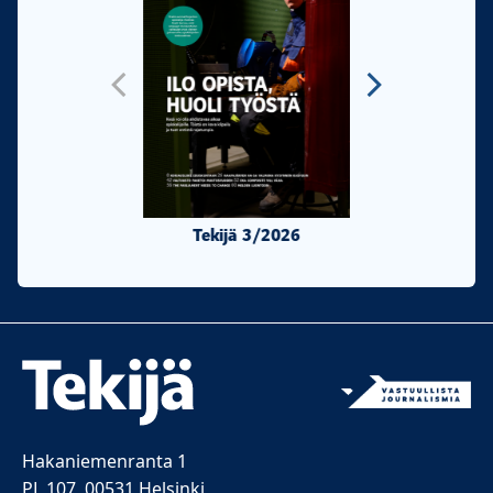
Tekijä 3/2026
Tekijä 2/20
Hakaniemenranta 1
PL 107, 00531 Helsinki