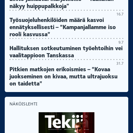
näkyy huippupalkkoja"
16.7
Työsuojeluhenkilöiden määrä kasvoi
ennätyksellisesti – ”Kampanjallamme iso
rooli kasvussa”
9.7
Hallituksen sotkeutuminen työehtoihin vei
vaalitappioon Tanskassa
31.7
Pitkien matkojen erikoismies – ”Kovaa
juokseminen on kivaa, mutta ultrajuoksu
on taidetta”
NÄKÖISLEHTI