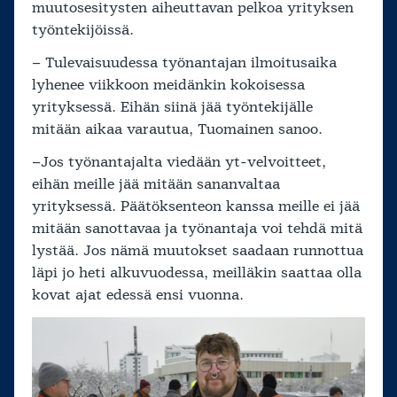
muutosesitysten aiheuttavan pelkoa yrityksen
työntekijöissä.
– Tulevaisuudessa työnantajan ilmoitusaika
lyhenee viikkoon meidänkin kokoisessa
yrityksessä. Eihän siinä jää työntekijälle
mitään aikaa varautua, Tuomainen sanoo.
–Jos työnantajalta viedään yt-velvoitteet,
eihän meille jää mitään sananvaltaa
yrityksessä. Päätöksenteon kanssa meille ei jää
mitään sanottavaa ja työnantaja voi tehdä mitä
lystää. Jos nämä muutokset saadaan runnottua
läpi jo heti alkuvuodessa, meilläkin saattaa olla
kovat ajat edessä ensi vuonna.