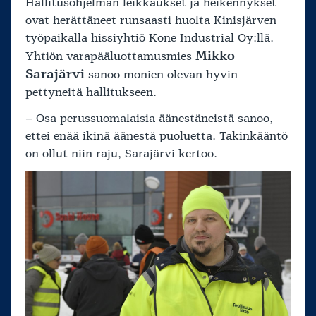
Hallitusohjelman leikkaukset ja heikennykset
ovat herättäneet runsaasti huolta Kinisjärven
työpaikalla hissiyhtiö Kone Industrial Oy:llä.
Mikko
Yhtiön varapääluottamusmies
Sarajärvi
sanoo monien olevan hyvin
pettyneitä hallitukseen.
– Osa perussuomalaisia äänestäneistä sanoo,
ettei enää ikinä äänestä puoluetta. Takinkääntö
on ollut niin raju, Sarajärvi kertoo.