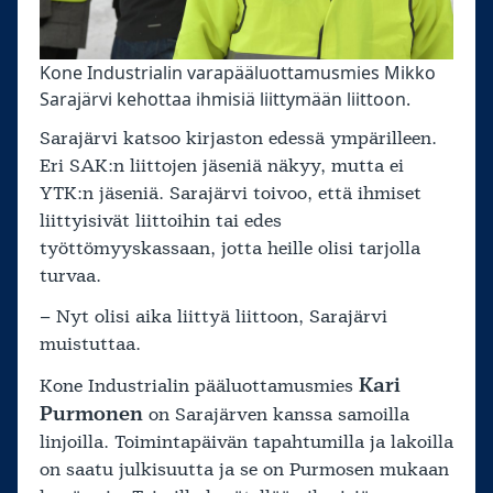
Kone Industrialin varapääluottamusmies Mikko
Sarajärvi kehottaa ihmisiä liittymään liittoon.
Sarajärvi katsoo kirjaston edessä ympärilleen.
Eri SAK:n liittojen jäseniä näkyy, mutta ei
YTK:n jäseniä. Sarajärvi toivoo, että ihmiset
liittyisivät liittoihin tai edes
työttömyyskassaan, jotta heille olisi tarjolla
turvaa.
– Nyt olisi aika liittyä liittoon, Sarajärvi
muistuttaa.
Kari
Kone Industrialin pääluottamusmies
Purmonen
on Sarajärven kanssa samoilla
linjoilla. Toimintapäivän tapahtumilla ja lakoilla
on saatu julkisuutta ja se on Purmosen mukaan