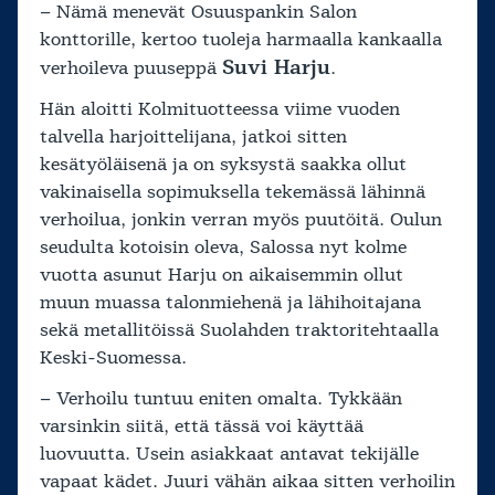
– Nämä menevät Osuuspankin Salon
konttorille, kertoo tuoleja harmaalla kankaalla
Suvi Harju
verhoileva puuseppä
.
Hän aloitti Kolmituotteessa viime vuoden
talvella harjoittelijana, jatkoi sitten
kesätyöläisenä ja on syksystä saakka ollut
vakinaisella sopimuksella tekemässä lähinnä
verhoilua, jonkin verran myös puutöitä. Oulun
seudulta kotoisin oleva, Salossa nyt kolme
vuotta asunut Harju on aikaisemmin ollut
muun muassa talonmiehenä ja lähihoitajana
sekä metallitöissä Suolahden traktoritehtaalla
Keski-Suomessa.
– Verhoilu tuntuu eniten omalta. Tykkään
varsinkin siitä, että tässä voi käyttää
luovuutta. Usein asiakkaat antavat tekijälle
vapaat kädet. Juuri vähän aikaa sitten verhoilin