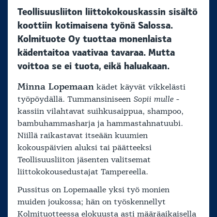
Teollisuusliiton liittokokouskassin sisältö
koottiin kotimaisena työnä Salossa.
Kolmituote Oy tuottaa monenlaista
kädentaitoa vaativaa tavaraa. Mutta
voittoa se ei tuota, eikä haluakaan.
Minna Lopemaan
kädet käyvät vikkelästi
työpöydällä. Tummansiniseen
Sopii mulle
-
kassiin vilahtavat suihkusaippua, shampoo,
bambuhammasharja ja hammastahnatuubi.
Niillä raikastavat itseään kuumien
kokouspäivien aluksi tai päätteeksi
Teollisuusliiton jäsenten valitsemat
liittokokousedustajat Tampereella.
Pussitus on Lopemaalle yksi työ monien
muiden joukossa; hän on työskennellyt
Kolmituotteessa elokuusta asti määräaikaisella