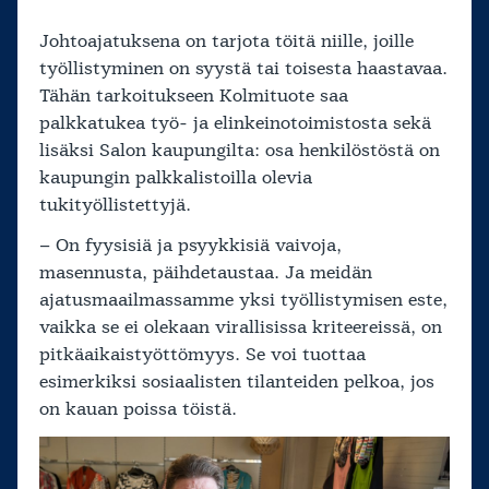
Johtoajatuksena on tarjota töitä niille, joille
työllistyminen on syystä tai toisesta haastavaa.
Tähän tarkoitukseen Kolmituote saa
palkkatukea työ- ja elinkeinotoimistosta sekä
lisäksi Salon kaupungilta: osa henkilöstöstä on
kaupungin palkkalistoilla olevia
tukityöllistettyjä.
– On fyysisiä ja psyykkisiä vaivoja,
masennusta, päihdetaustaa. Ja meidän
ajatusmaailmassamme yksi työllistymisen este,
vaikka se ei olekaan virallisissa kriteereissä, on
pitkäaikaistyöttömyys. Se voi tuottaa
esimerkiksi sosiaalisten tilanteiden pelkoa, jos
on kauan poissa töistä.