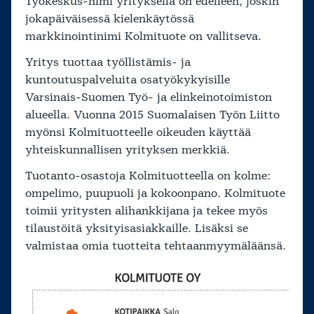
Työkeskus-nimi yrityksellä on edelleen, joskin
jokapäiväisessä kielenkäytössä
markkinointinimi Kolmituote on vallitseva.
Yritys tuottaa työllistämis- ja
kuntoutuspalveluita osatyökykyisille
Varsinais-Suomen Työ- ja elinkeinotoimiston
alueella. Vuonna 2015 Suomalaisen Työn Liitto
myönsi Kolmituotteelle oikeuden käyttää
yhteiskunnallisen yrityksen merkkiä.
Tuotanto-osastoja Kolmituotteella on kolme:
ompelimo, puupuoli ja kokoonpano. Kolmituote
toimii yritysten alihankkijana ja tekee myös
tilaustöitä yksityisasiakkaille. Lisäksi se
valmistaa omia tuotteita tehtaanmyymäläänsä.