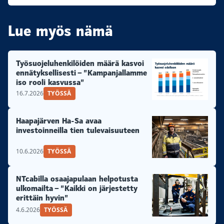
Lue myös nämä
Työsuojeluhenkilöiden määrä kasvoi
ennätyksellisesti – ”Kampanjallamme
iso rooli kasvussa”
16.7.2026
TYÖSSÄ
Haapajärven Ha-Sa avaa
investoinneilla tien tulevaisuuteen
10.6.2026
TYÖSSÄ
NTcabilla osaajapulaan helpotusta
ulkomailta – ”Kaikki on järjestetty
erittäin hyvin”
4.6.2026
TYÖSSÄ