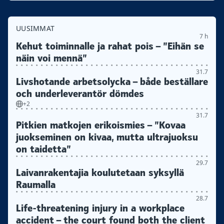
UUSIMMAT
7 h
Kehut toiminnalle ja rahat pois – ”Eihän se
näin voi mennä”
31.7
Livshotande arbetsolycka – både beställare
och underleverantör dömdes
+2
31.7
Pitkien matkojen erikoismies – ”Kovaa
juokseminen on kivaa, mutta ultrajuoksu
on taidetta”
29.7
Laivanrakentajia koulutetaan syksyllä
Raumalla
28.7
Life-threatening injury in a workplace
accident – the court found both the client