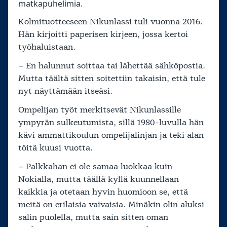
matkapuhelimia.
Kolmituotteeseen Nikunlassi tuli vuonna 2016.
Hän kirjoitti paperisen kirjeen, jossa kertoi
työhaluistaan.
– En halunnut soittaa tai lähettää sähköpostia.
Mutta täältä sitten soitettiin takaisin, että tule
nyt näyttämään itseäsi.
Ompelijan työt merkitsevät Nikunlassille
ympyrän sulkeutumista, sillä 1980-luvulla hän
kävi ammattikoulun ompelijalinjan ja teki alan
töitä kuusi vuotta.
– Palkkahan ei ole samaa luokkaa kuin
Nokialla, mutta täällä kyllä kuunnellaan
kaikkia ja otetaan hyvin huomioon se, että
meitä on erilaisia vaivaisia. Minäkin olin aluksi
salin puolella, mutta sain sitten oman