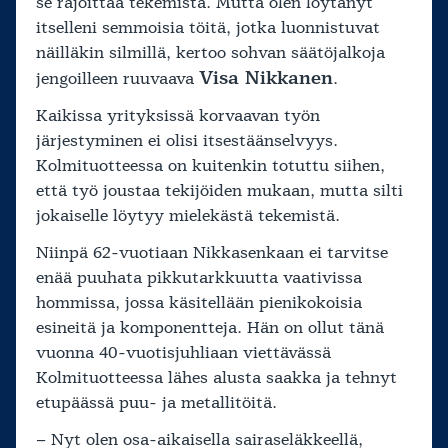
se rajoittaa tekemistä. Mutta olen löytänyt
itselleni semmoisia töitä, jotka luonnistuvat
näilläkin silmillä, kertoo sohvan säätöjalkoja
Visa Nikkanen
jengoilleen ruuvaava
.
Kaikissa yrityksissä korvaavan työn
järjestyminen ei olisi itsestäänselvyys.
Kolmituotteessa on kuitenkin totuttu siihen,
että työ joustaa tekijöiden mukaan, mutta silti
jokaiselle löytyy mielekästä tekemistä.
Niinpä 62-vuotiaan Nikkasenkaan ei tarvitse
enää puuhata pikkutarkkuutta vaativissa
hommissa, jossa käsitellään pienikokoisia
esineitä ja komponentteja. Hän on ollut tänä
vuonna 40-vuotisjuhliaan viettävässä
Kolmituotteessa lähes alusta saakka ja tehnyt
etupäässä puu- ja metallitöitä.
– Nyt olen osa-aikaisella sairaseläkkeellä,