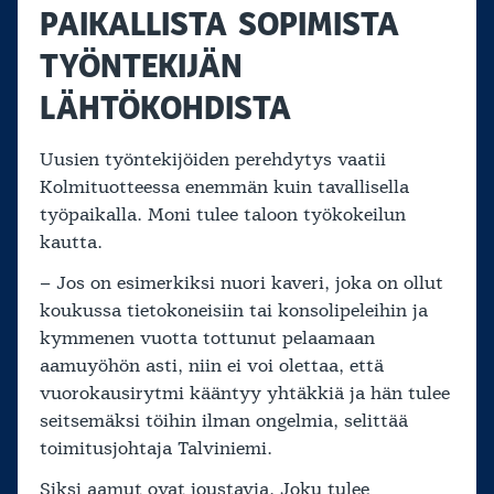
PAIKALLISTA SOPIMISTA
TYÖNTEKIJÄN
LÄHTÖKOHDISTA
Uusien työntekijöiden perehdytys vaatii
Kolmituotteessa enemmän kuin tavallisella
työpaikalla. Moni tulee taloon työkokeilun
kautta.
– Jos on esimerkiksi nuori kaveri, joka on ollut
koukussa tietokoneisiin tai konsolipeleihin ja
kymmenen vuotta tottunut pelaamaan
aamuyöhön asti, niin ei voi olettaa, että
vuorokausirytmi kääntyy yhtäkkiä ja hän tulee
seitsemäksi töihin ilman ongelmia, selittää
toimitusjohtaja Talviniemi.
Siksi aamut ovat joustavia. Joku tulee