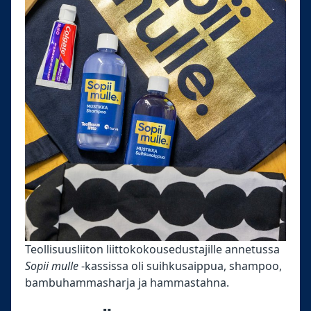
Teollisuusliiton liittokokousedustajille annetussa
Sopii mulle
-kassissa oli suihkusaippua, shampoo,
bambuhammasharja ja hammastahna.