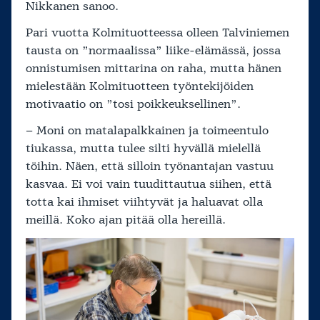
Nikkanen sanoo.
Pari vuotta Kolmituotteessa olleen Talviniemen
tausta on ”normaalissa” liike-elämässä, jossa
onnistumisen mittarina on raha, mutta hänen
mielestään Kolmituotteen työntekijöiden
motivaatio on ”tosi poikkeuksellinen”.
– Moni on matalapalkkainen ja toimeentulo
tiukassa, mutta tulee silti hyvällä mielellä
töihin. Näen, että silloin työnantajan vastuu
kasvaa. Ei voi vain tuudittautua siihen, että
totta kai ihmiset viihtyvät ja haluavat olla
meillä. Koko ajan pitää olla hereillä.