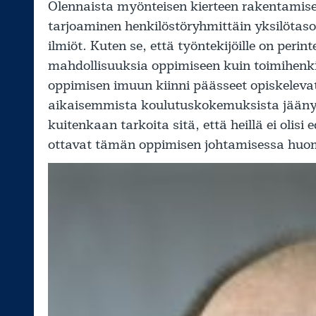
Olennaista myönteisen kierteen rakentamis
tarjoaminen henkilöstöryhmittäin yksilötaso
ilmiöt. Kuten se, että työntekijöille on peri
mahdollisuuksia oppimiseen kuin toimihenkilöi
oppimisen imuun kiinni päässeet opiskelevat
aikaisemmista koulutuskokemuksista jäänyt
kuitenkaan tarkoita sitä, että heillä ei olisi
ottavat tämän oppimisen johtamisessa huo