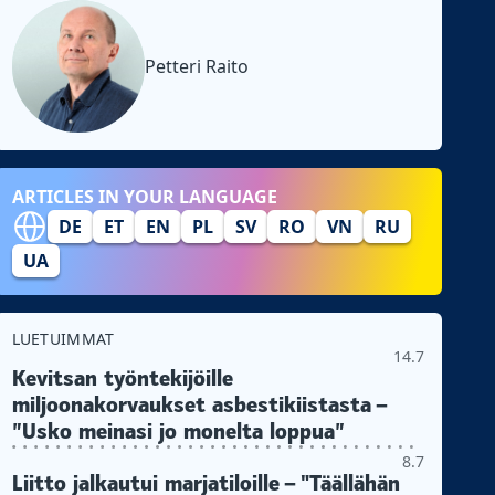
Petteri Raito
ARTICLES IN YOUR LANGUAGE
DE
ET
EN
PL
SV
RO
VN
RU
UA
LUETUIMMAT
14.7
Kevitsan työntekijöille
miljoonakorvaukset asbestikiistasta –
”Usko meinasi jo monelta loppua”
8.7
Liitto jalkautui marjatiloille – "Täällähän