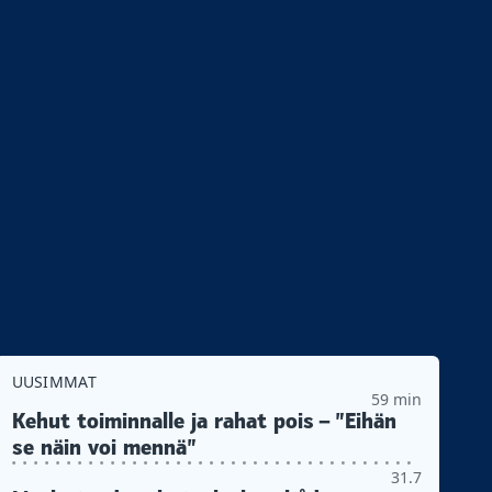
UUSIMMAT
59 min
Kehut toiminnalle ja rahat pois – ”Eihän
se näin voi mennä”
31.7