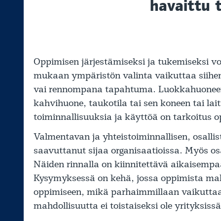
havaittu 
Oppimisen järjestämiseksi ja tukemiseksi vo
mukaan ympäristön valinta vaikuttaa siih
vai rennompana tapahtuma. Luokkahuoneen s
kahvihuone, taukotila tai sen koneen tai lai
toiminnallisuuksia ja käyttöä on tarkoitus op
Valmentavan ja yhteistoiminnallisen, osalli
saavuttanut sijaa organisaatioissa. Myös os
Näiden rinnalla on kiinnitettävä aikaisem
Kysymyksessä on kehä, jossa oppimista mah
oppimiseen, mikä parhaimmillaan vaikuttaa
mahdollisuutta ei toistaiseksi ole yrityksis