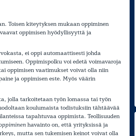
an. Toisen kiteytyksen mukaan oppiminen
aavat oppimisen hyödyllisyyttä ja
okasta, ei oppi automaattisesti johda
ntumiseen. Oppimispolku voi edetä voimavaroja
tai oppimisen vaatimukset voivat olla niin
paine ja oppimisen este. Myös väärin
, jolla tarkoitetaan työn lomassa tai työn
uodoltaan koulumaista todistuksiin tähtäävää
tilanteissa tapahtuvaa oppimista. Teollisuuden
 oppiminen
havainto on, että yrityksissä ja
keys, mutta sen tukemisen keinot voivat olla