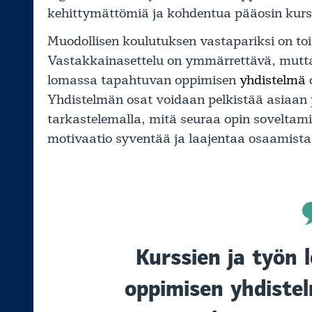
kehittymättömiä ja kohdentua pääosin kursse
Muodollisen koulutuksen vastapariksi on toi
Vastakkainasettelu on ymmärrettävä, mutta to
lomassa tapahtuvan oppimisen
yhdistelmä
Yhdistelmän osat voidaan pelkistää asiaan
tarkastelemalla, mitä seuraa opin soveltam
motivaatio syventää ja laajentaa osaamista
Kurssien ja työn
oppimisen
yhdiste