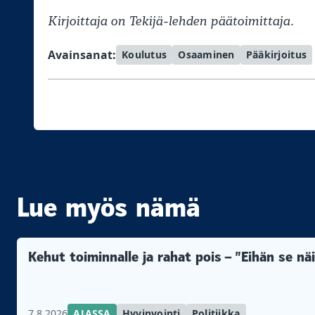
Kirjoittaja on Tekijä-lehden päätoimittaja.
Avainsanat:
Koulutus
Osaaminen
Pääkirjoitus
Lue myös nämä
Kehut toiminnalle ja rahat pois – ”Eihän se n
7.8.2026
AJASSA
Hyvinvointi
Politiikka