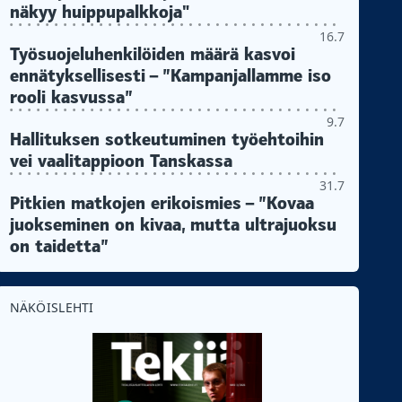
näkyy huippupalkkoja"
16.7
Työsuojeluhenkilöiden määrä kasvoi
ennätyksellisesti – ”Kampanjallamme iso
rooli kasvussa”
9.7
Hallituksen sotkeutuminen työehtoihin
vei vaalitappioon Tanskassa
31.7
Pitkien matkojen erikoismies – ”Kovaa
juokseminen on kivaa, mutta ultrajuoksu
on taidetta”
NÄKÖISLEHTI