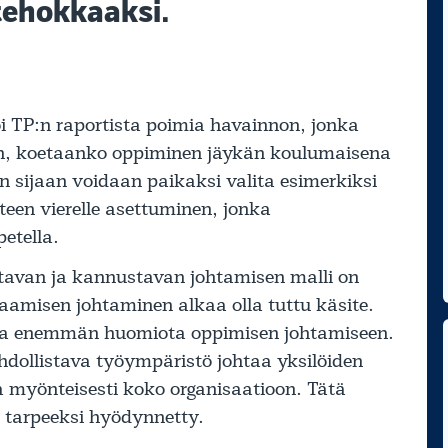
tehokkaaksi.
i TP:n raportista poimia havainnon, jonka
en, koetaanko oppiminen jäykän koulumaisena
ijaan voidaan paikaksi valita esimerkiksi
tteen vierelle asettuminen, jonka
etella.
stavan ja kannustavan johtamisen malli on
aamisen johtaminen alkaa olla tuttu käsite.
paa enemmän huomiota oppimisen johtamiseen.
dollistava työympäristö johtaa yksilöiden
 myönteisesti koko organisaatioon. Tätä
sä tarpeeksi hyödynnetty.