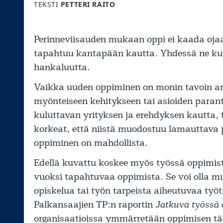
TEKSTI
PETTERI RAITO
Perinneviisauden mukaan oppi ei kaada oja
tapahtuu kantapään kautta. Yhdessä ne kuv
hankaluutta.
Vaikka uuden oppiminen on monin tavoin arv
myönteiseen kehitykseen tai asioiden para
kuluttavan yrityksen ja erehdyksen kautta, 
korkeat, että niistä muodostuu lamauttava 
oppiminen on mahdollista.
Edellä kuvattu koskee myös työssä oppimista
vuoksi tapahtuvaa oppimista. Se voi olla m
opiskelua tai työn tarpeista aiheutuvaa työ
Palkansaajien TP:n raportin
Jatkuva työssä
organisaatioissa ymmärretään oppimisen tär