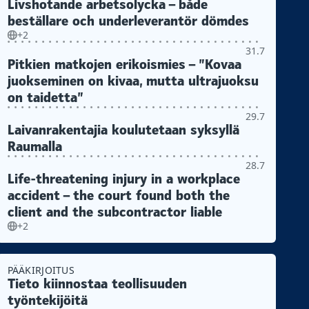
Livshotande arbetsolycka – både
beställare och underleverantör dömdes
+2
31.7
Pitkien matkojen erikoismies – ”Kovaa
juokseminen on kivaa, mutta ultrajuoksu
on taidetta”
29.7
Laivanrakentajia koulutetaan syksyllä
Raumalla
28.7
Life-threatening injury in a workplace
accident – the court found both the
client and the subcontractor liable
+2
PÄÄKIRJOITUS
Tieto kiinnostaa teollisuuden
työntekijöitä