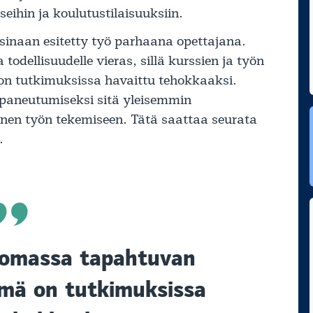
ihin ja koulutustilaisuuksiin.
sinaan esitetty työ parhaana opettajana.
dellisuudelle vieras, sillä kurssien ja työn
on tutkimuksissa havaittu tehokkaaksi.
 paneutumiseksi sitä yleisemmin
inen työn tekemiseen. Tätä saattaa seurata
.
 lomassa tapahtuvan
lmä
on tutkimuksissa