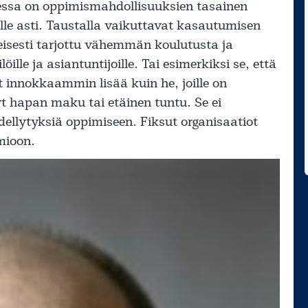
essa on oppimismahdollisuuksien tasainen
lle asti. Taustalla vaikuttavat kasautumisen
nteisesti tarjottu vähemmän koulutusta ja
lle ja asiantuntijoille. Tai esimerkiksi se, että
 innokkaammin lisää kuin he, joille on
 hapan maku tai etäinen tuntu. Se ei
 edellytyksiä oppimiseen. Fiksut organisaatiot
mioon.