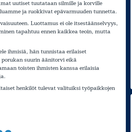
t uutiset tuutataan silmille ja korville
teluamme ja ruokkivat epävarmuuden tunnetta.
vaisuuteen. Luottamus ei ole itsestäänselvyys,
aminen tapahtuu ennen kaikkea teoin, mutta
le ihmisiä, hän tunnistaa erilaiset
 porukan suurin äänitorvi eikä
amaan toisten ihmisten kanssa erilaisia
ja.
ltaiset henkilöt tulevat valituiksi työpaikkojen