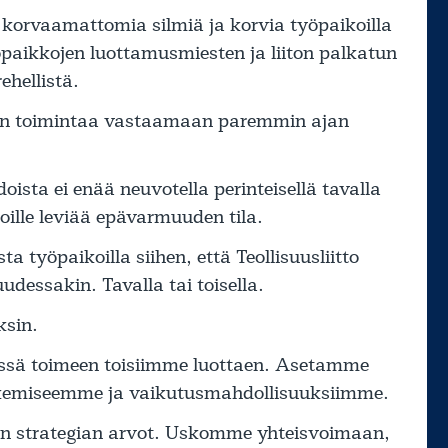
e korvaamattomia silmiä ja korvia työpaikoilla
paikkojen luottamusmiesten ja liiton palkatun
ehellistä.
on toimintaa vastaamaan paremmin ajan
ista ei enää neuvotella perinteisellä tavalla
koille leviää epävarmuuden tila.
 työpaikoilla siihen, että Teollisuusliitto
udessakin. Tavalla tai toisella.
ksin.
sä toimeen toisiimme luottaen. Asetamme
tekemiseemme ja vaikutusmahdollisuuksiimme.
ton strategian arvot. Uskomme yhteisvoimaan,