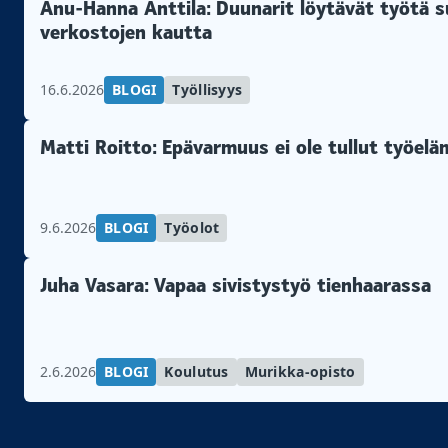
Anu-Hanna Anttila: Duunarit löytävät työtä su
verkostojen kautta
16.6.2026
BLOGI
Työllisyys
Matti Roitto: Epävarmuus ei ole tullut työel
9.6.2026
BLOGI
Työolot
Juha Vasara: Vapaa sivistystyö tienhaarassa
2.6.2026
BLOGI
Koulutus
Murikka-opisto