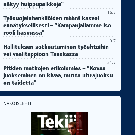
näkyy huippupalkkoja"
16.7
Työsuojeluhenkilöiden määrä kasvoi
ennätyksellisesti – ”Kampanjallamme iso
rooli kasvussa”
9.7
Hallituksen sotkeutuminen työehtoihin
vei vaalitappioon Tanskassa
31.7
Pitkien matkojen erikoismies – ”Kovaa
juokseminen on kivaa, mutta ultrajuoksu
on taidetta”
NÄKÖISLEHTI