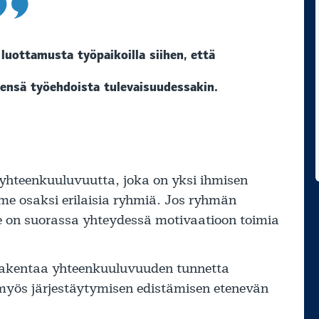
 luottamusta työpaikoilla siihen, että
ntensä työehdoista tulevaisuudessakin.
yhteenkuuluvuutta, joka on yksi ihmisen
me osaksi erilaisia ryhmiä. Jos ryhmän
 se on suorassa yhteydessä motivaatioon toimia
ä rakentaa yhteenkuuluvuuden tunnetta
myös järjestäytymisen edistämisen etenevän