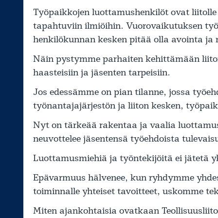
Työpaikkojen luottamushenkilöt ovat liitoll
tapahtuviin ilmiöihin. Vuorovaikutuksen työ
henkilökunnan kesken pitää olla avointa ja r
Näin pystymme parhaiten kehittämään liit
haasteisiin ja jäsenten tarpeisiin.
Jos edessämme on pian tilanne, jossa työehdo
työnantajajärjestön ja liiton kesken, työpai
Nyt on tärkeää rakentaa ja vaalia luottamusta
neuvottelee jäsentensä työehdoista tulevaisu
Luottamusmiehiä ja työntekijöitä ei jätetä y
Epävarmuus hälvenee, kun ryhdymme yhdes
toiminnalle yhteiset tavoitteet, uskomme 
Miten ajankohtaisia ovatkaan Teollisuuslii