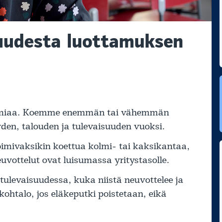
uudesta luottamuksen
demiaa. Koemme enemmän tai vähemmän
en, talouden ja tulevaisuuden vuoksi.
imivaksikin koettua kolmi- tai kaksikantaa,
euvottelut ovat luisumassa yritystasolle.
ulevaisuudessa, kuka niistä neuvottelee ja
kohtalo, jos eläkeputki poistetaan, eikä