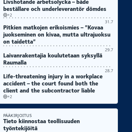
Livshotande arbetsolycka – både
beställare och underleverantör dömdes
+2
31.7
Pitkien matkojen erikoismies – ”Kovaa
juokseminen on kivaa, mutta ultrajuoksu
on taidetta”
29.7
Laivanrakentajia koulutetaan syksyllä
Raumalla
28.7
Life-threatening injury in a workplace
accident – the court found both the
client and the subcontractor liable
+2
PÄÄKIRJOITUS
Tieto kiinnostaa teollisuuden
työntekijöitä