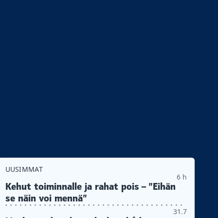
UUSIMMAT
6 h
Kehut toiminnalle ja rahat pois – ”Eihän
se näin voi mennä”
31.7