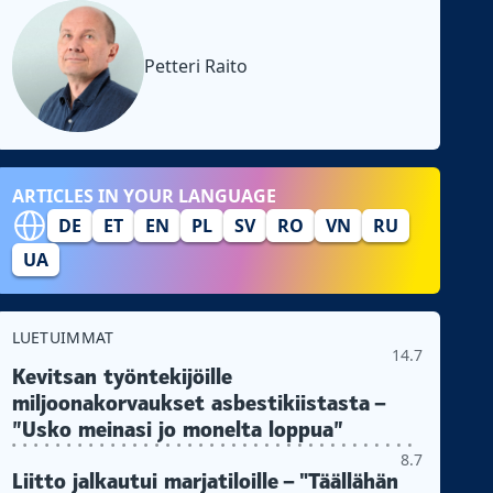
Petteri Raito
ARTICLES IN YOUR LANGUAGE
DE
ET
EN
PL
SV
RO
VN
RU
UA
LUETUIMMAT
14.7
Kevitsan työntekijöille
miljoonakorvaukset asbestikiistasta –
”Usko meinasi jo monelta loppua”
8.7
Liitto jalkautui marjatiloille – "Täällähän