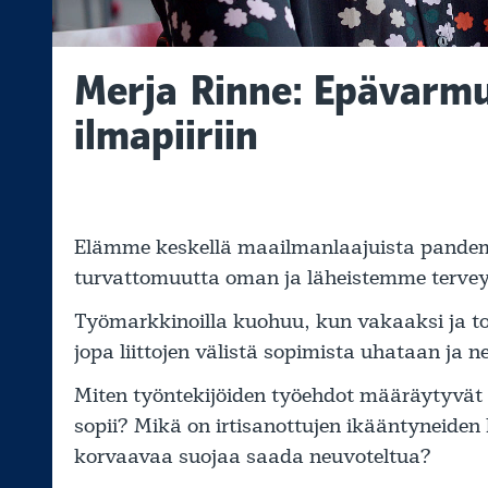
Merja Rinne: Epävarm
ilmapiiriin
Elämme keskellä maailmanlaajuista pan
turvattomuutta oman ja läheistemme terveyd
Työmarkkinoilla kuohuu, kun vakaaksi ja to
jopa liittojen välistä sopimista uhataan ja n
Miten työntekijöiden työehdot määräytyvät t
sopii? Mikä on irtisanottujen ikääntyneiden 
korvaavaa suojaa saada neuvoteltua?