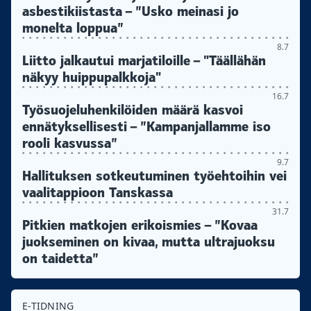
asbestikiistasta – ”Usko meinasi jo
monelta loppua”
8.7
Liitto jalkautui marjatiloille – "Täällähän
näkyy huippupalkkoja"
16.7
Työsuojeluhenkilöiden määrä kasvoi
ennätyksellisesti – ”Kampanjallamme iso
rooli kasvussa”
9.7
Hallituksen sotkeutuminen työehtoihin vei
vaalitappioon Tanskassa
31.7
Pitkien matkojen erikoismies – ”Kovaa
juokseminen on kivaa, mutta ultrajuoksu
on taidetta”
E-TIDNING