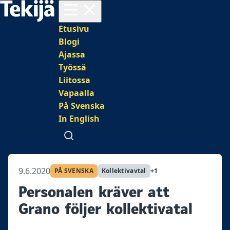
Avaa valikko
Päävalikko
Etusivu
Blogi
Ajassa
Työssä
Liitossa
Vapaalla
På Svenska
In English
Avaa haku
9.6.2020
PÅ SVENSKA
Kollektivavtal
+1
Personalen kräver att
Grano följer kollektivatal