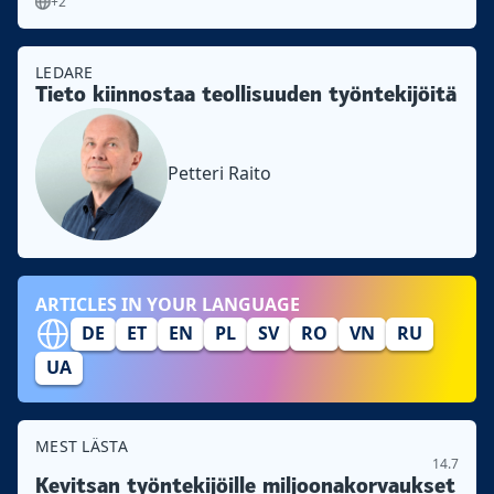
+2
LEDARE
Tieto kiinnostaa teollisuuden työntekijöitä
Petteri Raito
ARTICLES IN YOUR LANGUAGE
DE
ET
EN
PL
SV
RO
VN
RU
UA
MEST LÄSTA
14.7
Kevitsan työntekijöille miljoonakorvaukset