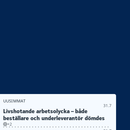
UUSIMMAT
31.7
Livshotande arbetsolycka – både
beställare och underleverantör dömdes
+2