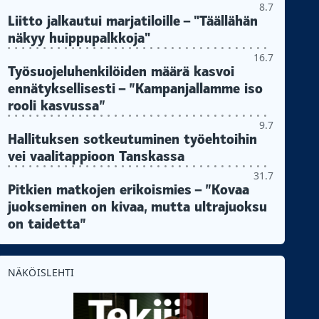
8.7
Liitto jalkautui marjatiloille – "Täällähän
näkyy huippupalkkoja"
16.7
Työsuojeluhenkilöiden määrä kasvoi
ennätyksellisesti – ”Kampanjallamme iso
rooli kasvussa”
9.7
Hallituksen sotkeutuminen työehtoihin
vei vaalitappioon Tanskassa
31.7
Pitkien matkojen erikoismies – ”Kovaa
juokseminen on kivaa, mutta ultrajuoksu
on taidetta”
NÄKÖISLEHTI