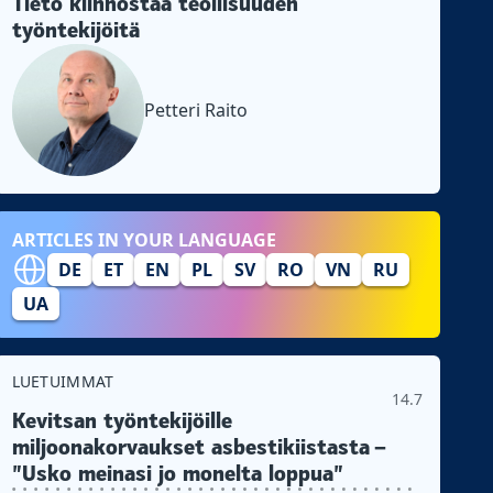
Tieto kiinnostaa teollisuuden
työntekijöitä
Petteri Raito
ARTICLES IN YOUR LANGUAGE
DE
ET
EN
PL
SV
RO
VN
RU
UA
LUETUIMMAT
14.7
Kevitsan työntekijöille
miljoonakorvaukset asbestikiistasta –
”Usko meinasi jo monelta loppua”