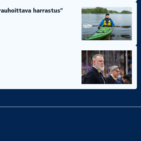
 rauhoittava harrastus”