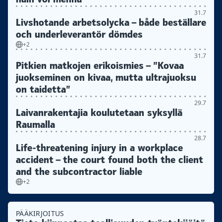
31.7
Livshotande arbetsolycka – både beställare
och underleverantör dömdes
+2
31.7
Pitkien matkojen erikoismies – ”Kovaa
juokseminen on kivaa, mutta ultrajuoksu
on taidetta”
29.7
Laivanrakentajia koulutetaan syksyllä
Raumalla
28.7
Life-threatening injury in a workplace
accident – the court found both the client
and the subcontractor liable
+2
PÄÄKIRJOITUS