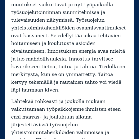
muutokset vaikuttavat jo nyt työpaikoilla
työsuojelutoiminnan suunnitelmissa ja
tulevaisuuden näkymissä. Työsuojelun
yhteistoimintahenkilöiden osaamisvaatimukset
ovat kasvaneet. Se edellyttää aikaa tehtävien
hoitamiseen ja koulutusta asioiden
oivaltamiseen. Innostuksen energia avaa mieltä
ja luo mahdollisuuksia. Innostus tarvitsee
kaverikseen tietoa, taitoa ja tahtoa. Tiedolla on
merkitystä, kun se on ymmärretty. Taitoa
kertyy tekemällä ja rautainen tahto voi viedä
läpi harmaan kiven.
Lähtekää rohkeasti ja joukolla mukaan
vaikuttamaan työpaikkojenne ihmisten eteen
ensi marras- ja joulukuun aikana
järjestettävissä työsuojelun
yhteistoimintahenkilöiden valinnoissa ja