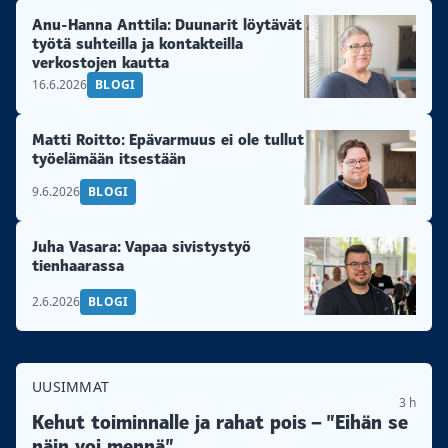
Anu-Hanna Anttila: Duunarit löytävät
työtä suhteilla ja kontakteilla
verkostojen kautta
16.6.2026
BLOGI
Matti Roitto: Epävarmuus ei ole tullut
työelämään itsestään
9.6.2026
BLOGI
Juha Vasara: Vapaa sivistystyö
tienhaarassa
2.6.2026
BLOGI
UUSIMMAT
3 h
Kehut toiminnalle ja rahat pois – ”Eihän se
näin voi mennä”