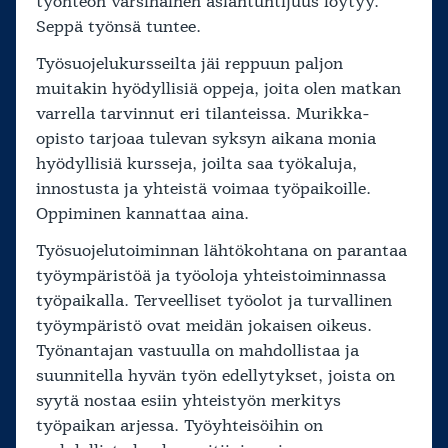
työnteon varsinainen asiantuntijuus löytyy.
Seppä työnsä tuntee.
Työsuojelukursseilta jäi reppuun paljon
muitakin hyödyllisiä oppeja, joita olen matkan
varrella tarvinnut eri tilanteissa. Murikka-
opisto tarjoaa tulevan syksyn aikana monia
hyödyllisiä kursseja, joilta saa työkaluja,
innostusta ja yhteistä voimaa työpaikoille.
Oppiminen kannattaa aina.
Työsuojelutoiminnan lähtökohtana on parantaa
työympäristöä ja työoloja yhteistoiminnassa
työpaikalla. Terveelliset työolot ja turvallinen
työympäristö ovat meidän jokaisen oikeus.
Työnantajan vastuulla on mahdollistaa ja
suunnitella hyvän työn edellytykset, joista on
syytä nostaa esiin yhteistyön merkitys
työpaikan arjessa. Työyhteisöihin on