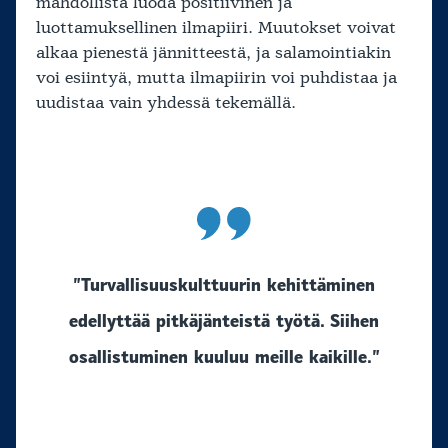
mahdollista luoda positiivinen ja
luottamuksellinen ilmapiiri. Muutokset voivat
alkaa pienestä jännitteestä, ja salamointiakin
voi esiintyä, mutta ilmapiirin voi puhdistaa ja
uudistaa vain yhdessä tekemällä.
”Turvallisuuskulttuurin kehittäminen
edellyttää pitkäjänteistä työtä. Siihen
osallistuminen kuuluu meille kaikille.”