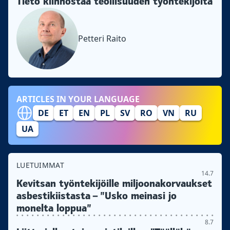
Tieto kiinnostaa teollisuuden työntekijöitä
Petteri Raito
ARTICLES IN YOUR LANGUAGE
DE
ET
EN
PL
SV
RO
VN
RU
UA
LUETUIMMAT
14.7
Kevitsan työntekijöille miljoonakorvaukset
asbestikiistasta – ”Usko meinasi jo
monelta loppua”
8.7