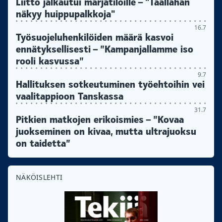
Liitto jalkautui marjatiloille – "Täällähän
näkyy huippupalkkoja"
16.7
Työsuojeluhenkilöiden määrä kasvoi
ennätyksellisesti – ”Kampanjallamme iso
rooli kasvussa”
9.7
Hallituksen sotkeutuminen työehtoihin vei
vaalitappioon Tanskassa
31.7
Pitkien matkojen erikoismies – ”Kovaa
juokseminen on kivaa, mutta ultrajuoksu
on taidetta”
NÄKÖISLEHTI