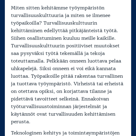
Miten sitten kehitämme työympäristön
turvallisuuskulttuuria ja miten se ilmenee
työpaikoilla? Turvallisuuskulttuurin
kehittäminen edellyttää pitkäjänteistä työtä.
Siihen osallistuminen kuuluu meille kaikille.
Turvallisuuskulttuurin positiiviset muutokset
saa pysyväksi työtä tekemällä ja tekoja
toteuttamalla. Pelkkään onneen luottava pelaa
uhkapelejä. Siksi onneen ei voi eikä kannata
luottaa. Työpaikoille pitää rakentaa turvallinen
ja tuottava työympäristö. Virheistä tai erheistä
on otettava opiksi, on korjattava tilanne ja
pidettävä tavoitteet selkeinä. Ennakoivan
työturvallisuustoiminnan järjestelmät ja
käytännöt ovat turvallisuuden kehittämisen
perusta.
Teknologinen kehitys ja toimintaympäristöjen