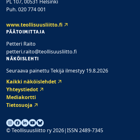
PL 107, 00531 Helsinki
Puh. 020 774 001
www.teollisuusliitto.fi
PÄÄTOIMITTAJA
Petteri Raito
petteri.raito@teollisuusliitto.fi
NÄKÖISLEHTI
Seuraava painettu Tekijä ilmestyy 19.8.2026
Kaikki näköislehdet
Yhteystiedot
Mediakortti
Tietosuoja
© Teollisuusliitto ry 2026
ISSN 2489-7345
|