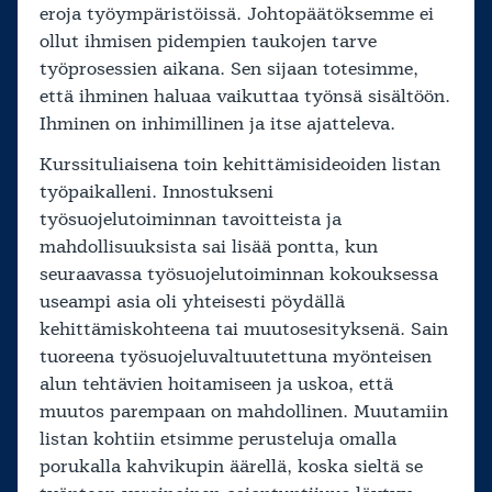
eroja työympäristöissä. Johtopäätöksemme ei
ollut ihmisen pidempien taukojen tarve
työprosessien aikana. Sen sijaan totesimme,
että ihminen haluaa vaikuttaa työnsä sisältöön.
Ihminen on inhimillinen ja itse ajatteleva.
Kurssituliaisena toin kehittämisideoiden listan
työpaikalleni. Innostukseni
työsuojelutoiminnan tavoitteista ja
mahdollisuuksista sai lisää pontta, kun
seuraavassa työsuojelutoiminnan kokouksessa
useampi asia oli yhteisesti pöydällä
kehittämiskohteena tai muutosesityksenä. Sain
tuoreena työsuojeluvaltuutettuna myönteisen
alun tehtävien hoitamiseen ja uskoa, että
muutos parempaan on mahdollinen. Muutamiin
listan kohtiin etsimme perusteluja omalla
porukalla kahvikupin äärellä, koska sieltä se