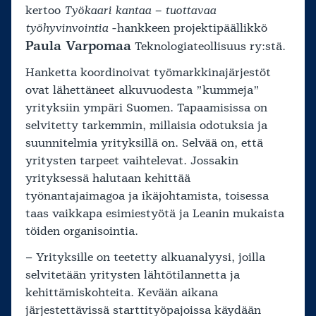
kertoo
Työkaari kantaa – tuottavaa
työhyvinvointia
-hankkeen projektipäällikkö
Paula Varpomaa
Teknologiateollisuus ry:stä.
Hanketta koordinoivat työmarkkinajärjestöt
ovat lähettäneet alkuvuodesta ”kummeja”
yrityksiin ympäri Suomen. Tapaamisissa on
selvitetty tarkemmin, millaisia odotuksia ja
suunnitelmia yrityksillä on. Selvää on, että
yritysten tarpeet vaihtelevat. Jossakin
yrityksessä halutaan kehittää
työnantajaimagoa ja ikäjohtamista, toisessa
taas vaikkapa esimiestyötä ja Leanin mukaista
töiden organisointia.
– Yrityksille on teetetty alkuanalyysi, joilla
selvitetään yritysten lähtötilannetta ja
kehittämiskohteita. Kevään aikana
järjestettävissä starttityöpajoissa käydään