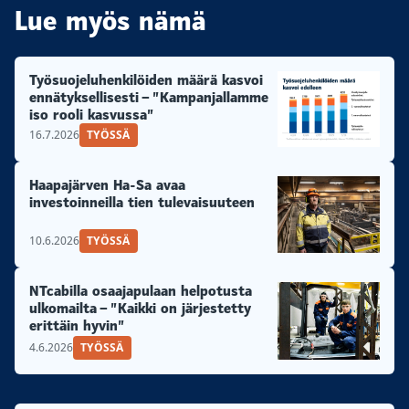
Lue myös nämä
Työsuojeluhenkilöiden määrä kasvoi
ennätyksellisesti – ”Kampanjallamme
iso rooli kasvussa”
16.7.2026
TYÖSSÄ
Haapajärven Ha-Sa avaa
investoinneilla tien tulevaisuuteen
10.6.2026
TYÖSSÄ
NTcabilla osaajapulaan helpotusta
ulkomailta – ”Kaikki on järjestetty
erittäin hyvin”
4.6.2026
TYÖSSÄ