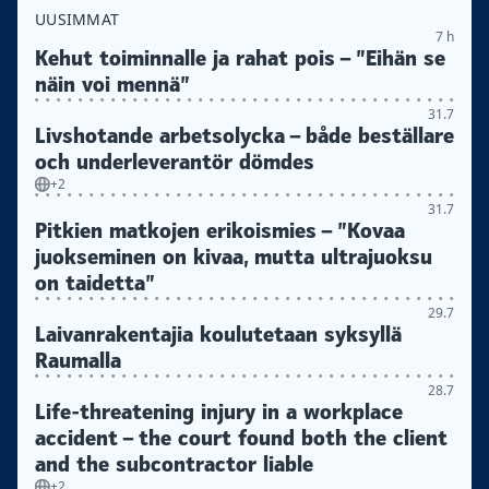
UUSIMMAT
7 h
Kehut toiminnalle ja rahat pois – ”Eihän se
näin voi mennä”
31.7
Livshotande arbetsolycka – både beställare
och underleverantör dömdes
+2
31.7
Pitkien matkojen erikoismies – ”Kovaa
juokseminen on kivaa, mutta ultrajuoksu
on taidetta”
29.7
Laivanrakentajia koulutetaan syksyllä
Raumalla
28.7
Life-threatening injury in a workplace
accident – the court found both the client
and the subcontractor liable
+2