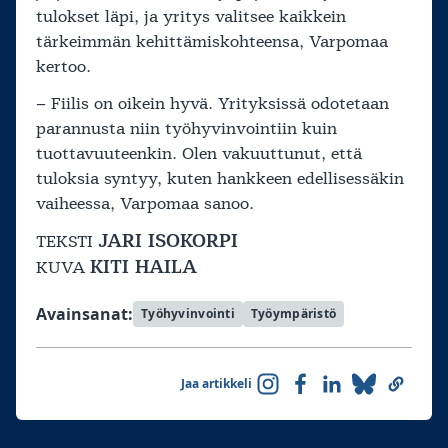
tulokset läpi, ja yritys valitsee kaikkein
tärkeimmän kehittämiskohteensa, Varpomaa
kertoo.
– Fiilis on oikein hyvä. Yrityksissä odotetaan
parannusta niin työhyvinvointiin kuin
tuottavuuteenkin. Olen vakuuttunut, että
tuloksia syntyy, kuten hankkeen edellisessäkin
vaiheessa, Varpomaa sanoo.
JARI ISOKORPI
TEKSTI
KITI HAILA
KUVA
Avainsanat:
Työhyvinvointi
Työympäristö
Jaa artikkeli