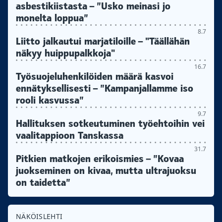
asbestikiistasta – ”Usko meinasi jo
monelta loppua”
8.7
Liitto jalkautui marjatiloille – "Täällähän
näkyy huippupalkkoja"
16.7
Työsuojeluhenkilöiden määrä kasvoi
ennätyksellisesti – ”Kampanjallamme iso
rooli kasvussa”
9.7
Hallituksen sotkeutuminen työehtoihin vei
vaalitappioon Tanskassa
31.7
Pitkien matkojen erikoismies – ”Kovaa
juokseminen on kivaa, mutta ultrajuoksu
on taidetta”
NÄKÖISLEHTI