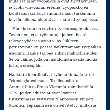
millaiset asiat työpaikoilla ovat tuottavuuden
ja työhyvinvoinnin esteinä. Työpaikkojen
kehittämiskohteita suunnitellaan tarkemmin
kevään aikana pidettävässä starttityöpajoissa.
– Hankkeesta on sovittu työehtosopimuksessa.
Tavoite on, että työnantaja ja henkilöstö
tekevät yhdessä asioita. Ay-liikkeen
perustavoite on päästä vaikuttamaan työpaikan
asioihin. Hanke tarjoaa siihen mahdollisuuden.
Se on väline, jolla on mahdollista saada monia
juttuja eteenpäin.
Hanketta koordinoivat työmarkkinajärjestöt
Teknologiateollisuus, Teollisuusliitto,
Ammattiliitto Pro ja Ylemmät toimihenkilöt
YTN, joiden edustajat ovat käyneet
tutustumassa yritysten tilanteeseen ympäri
Suomen. Tapaamisissa on selvitetty, millaisia