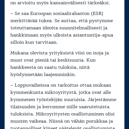
on arvioitu myös kansainvälisesti tärkeäksi.
– Se saa Euroopan sosiaalirahaston (ESR)
merkittävää tukea. Se auttaa, että pystymme
toteuttamaan ideoita suunnitelmallisesti ja
hankkimaan myös ulkoista asiantuntija-apua
silloin kun tarvitaan.
Mukana olevista yrityksistä viisi on isoja ja
muut ovat pieniä tai keskisuuria. Kun
hankkeesta on saatu tuloksia, niitä
hyödynnetään laajemminkin.
– Loppuvaiheissa on tarkoitus ottaa mukaan
kymmenkunta mikroyritystä, jotka ovat alle
kymmenen työntekijän suuruisia. Järjestämme
tilaisuuden ja kerromme niille saavutetuista
tuloksista. Mikroyritysten osallistuminen olisi
muuten vaikeaa. Niissä on vähän porukkaa ja
tuotannolliset kiireet säätelevät osallistumista.