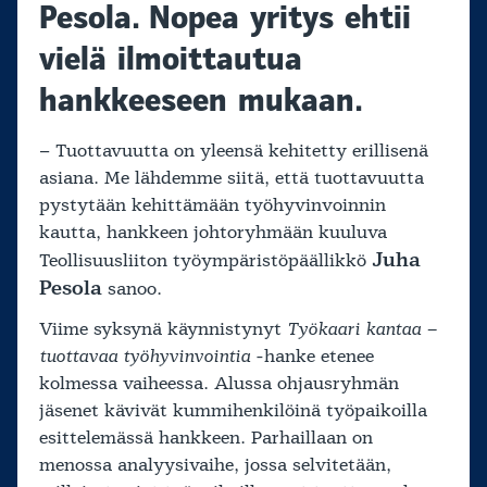
Pesola. Nopea yritys ehtii
vielä ilmoittautua
hankkeeseen mukaan.
– Tuottavuutta on yleensä kehitetty erillisenä
asiana. Me lähdemme siitä, että tuottavuutta
pystytään kehittämään työhyvinvoinnin
kautta, hankkeen johtoryhmään kuuluva
Juha
Teollisuusliiton työympäristöpäällikkö
Pesola
sanoo.
Viime syksynä käynnistynyt
Työkaari kantaa –
tuottavaa työhyvinvointia
-hanke etenee
kolmessa vaiheessa. Alussa ohjausryhmän
jäsenet kävivät kummihenkilöinä työpaikoilla
esittelemässä hankkeen. Parhaillaan on
menossa analyysivaihe, jossa selvitetään,