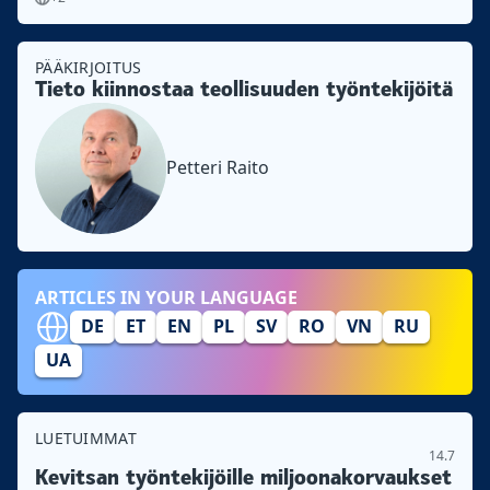
PÄÄKIRJOITUS
Tieto kiinnostaa teollisuuden työntekijöitä
Petteri Raito
ARTICLES IN YOUR LANGUAGE
DE
ET
EN
PL
SV
RO
VN
RU
UA
LUETUIMMAT
14.7
Kevitsan työntekijöille miljoonakorvaukset