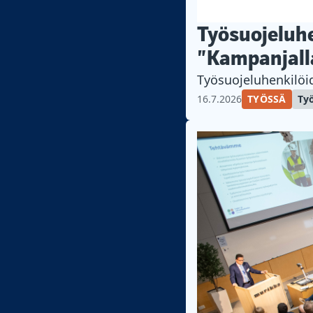
Työsuojeluhe
”Kampanjall
Työsuojeluhenkilöi
16.7.2026
TYÖSSÄ
Ty