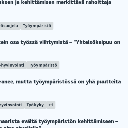
ksen ja kehittämisen merkittävä rahoittaja
yösuojelu
Työympäristö
ein osa työssä viihtymistä – ”Yhteisökaipuu on
öhyvinvointi
Työympäristö
aranee, mutta työympäristössä on yhä puutteita
hyvinvointi
Työkyky
+1
aarista eväitä työympäristön kehittämiseen –