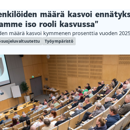
nkilöiden määrä kasvoi ennätykse
amme iso rooli kasvussa”
den määrä kasvoi kymmenen prosenttia vuoden 2025
ösuojeluvaltuutettu
Työympäristö