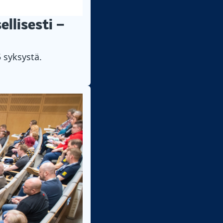
llisesti –
 syksystä.