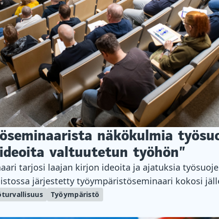
ö­seminaarista näkökulmia työsuo
 ideoita valtuutetun työhön”
ri tarjosi laajan kirjon ideoita ja ajatuksia työsuoje
stossa järjestetty työympäristöseminaari kokosi jäl
tuja ympäri Suomea. 12.–13.5.2026 järjestetty seminaa
turvallisuus
Työympäristö
ista eri näkökulmista. Lupa- ja valvontaviraston työ