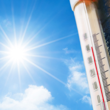
rkku Rautio avasi seminaarin esittelemällä vuoden a
 ja samalla myös uudistuneen työsuojeluviranomaise
uojeluviranomaisen työssä ei ole varsinaisesti tapa