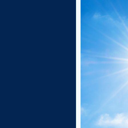
osastopäällikkö Ma
viraston toimintaa
Raution mukaan työs