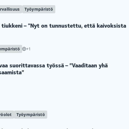
rvallisuus
Työympäristö
 tiukkeni – "Nyt on tunnustettu, että kaivoksista
ympäristö
+1
vaa suorittavassa työssä – ”Vaaditaan yhä
saamista”
yöolot
Työympäristö