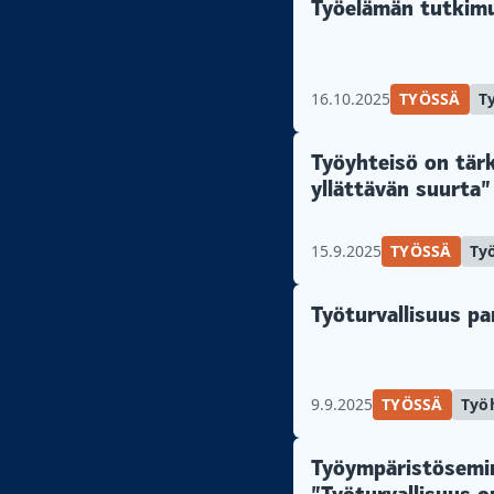
Työelämän tutkimu
16.10.2025
TYÖSSÄ
T
Työyhteisö on tärk
yllättävän suurta”
15.9.2025
TYÖSSÄ
Ty
Työturvallisuus p
9.9.2025
TYÖSSÄ
Työ
Työympäristösemin