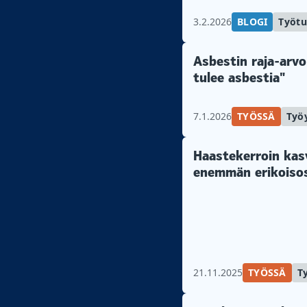
3.2.2026
BLOGI
Työtu
Asbestin raja-arvo
tulee asbestia"
7.1.2026
TYÖSSÄ
Työ
Haastekerroin kas
enemmän erikoiso
21.11.2025
TYÖSSÄ
T