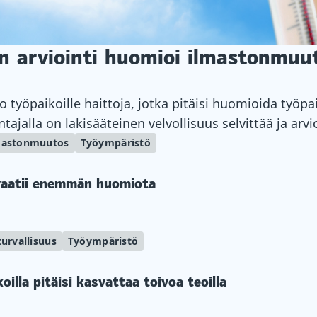
en arviointi huomioi ilmastonmuu
työpaikoille haittoja, jotka pitäisi huomioida työpa
tajalla on lakisääteinen velvollisuus selvittää ja arv
jät, jotka voivat vaikuttaa työntekijöiden terveyteen t
mastonmuutos
Työympäristö
 työpaikoilla haitta- ja vaaratekijöitä, joita työpaik
 ottaa huomioon. Mutta vasta pienellä osalla työpaikoi
vaatii enemmän huomiota
saksi riskiarviointia. Ilmastonmuutos lisää monenlais
urvallisuus
Työympäristö
koilla pitäisi kasvattaa toivoa teoilla