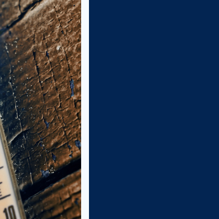
lussa aloittaneen
n toimintaa.
htunut...