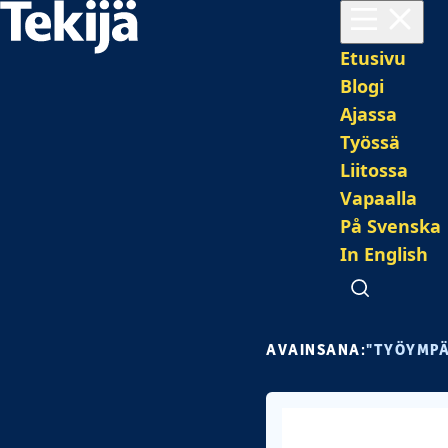
Avaa valikko
Pääval
Etusivu
Blogi
Ajassa
Työssä
Liitossa
Vapaalla
På Svenska
In English
Avaa haku
AVAINSANA:
"TYÖYMPÄ