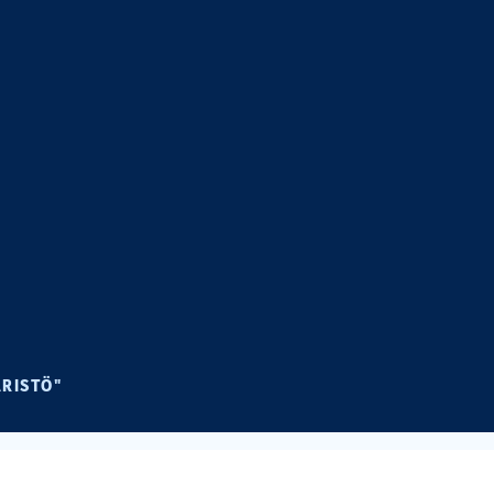
ikko
RISTÖ"