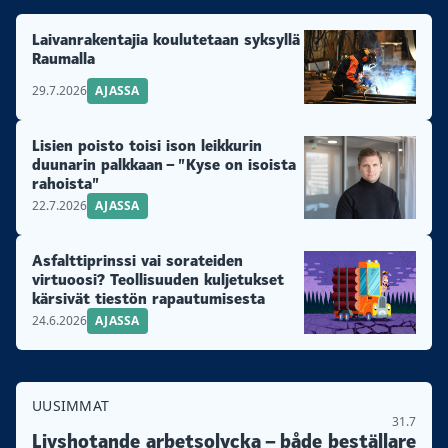
Laivanrakentajia koulutetaan syksyllä
Raumalla
29.7.2026
AJASSA
Lisien poisto toisi ison leikkurin
duunarin palkkaan – ”Kyse on isoista
rahoista”
22.7.2026
AJASSA
Asfalttiprinssi vai sorateiden
virtuoosi? Teollisuuden kuljetukset
kärsivät tiestön rapautumisesta
24.6.2026
AJASSA
UUSIMMAT
31.7
Livshotande arbetsolycka – både beställare