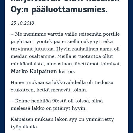
Oy:n pääluottamusmies.
25.10.2018
– Me menimme varttia vaille seitsemän portille
ja yhtään työntekijää ei siellä näkynyt, eikä
tarvinnut jututtaa. Hyvin rauhallinen aamu oli
meidän osaltamme. Meillä ei tuotantoa ollut
minkäänlaista, ainoastaan lähettämöt toimivat,
Marko Kaipainen
kertoo.
Hänen mukaansa lakkovahdeilla oli tiedossa
etukäteen, ketkä menevät töihin.
– Kolme henkilöä 90:stä oli töissä, siinä
mielessä lakko on pitänyt hyvin.
Kaipaisen mukaan lakon syy on ymmärretty
työpaikalla.