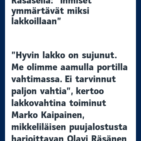
Räsäsellä: ”Ihmiset
ymmärtävät miksi
lakkoillaan”
”Hyvin lakko on sujunut.
Me olimme aamulla portilla
vahtimassa. Ei tarvinnut
paljon vahtia”, kertoo
lakkovahtina toiminut
Marko Kaipainen,
mikkeliläisen puujalostusta
harjoittavan Olavi Räsänen