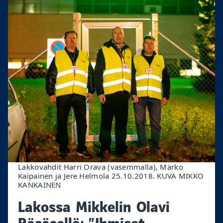
Lakkovahdit Harri Orava (vasemmalla), Marko
Kaipainen ja Jere Helmola 25.10.2018. KUVA MIKKO
KANKAINEN
Lakossa Mikkelin Olavi