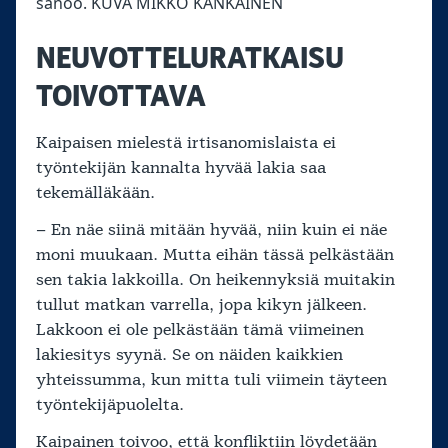
sanoo. KUVA MIKKO KANKAINEN
NEUVOTTELURATKAISU
TOIVOTTAVA
Kaipaisen mielestä irtisanomislaista ei
työntekijän kannalta hyvää lakia saa
tekemälläkään.
– En näe siinä mitään hyvää, niin kuin ei näe
moni muukaan. Mutta eihän tässä pelkästään
sen takia lakkoilla. On heikennyksiä muitakin
tullut matkan varrella, jopa kikyn jälkeen.
Lakkoon ei ole pelkästään tämä viimeinen
lakiesitys syynä. Se on näiden kaikkien
yhteissumma, kun mitta tuli viimein täyteen
työntekijäpuolelta.
Kaipainen toivoo, että konfliktiin löydetään