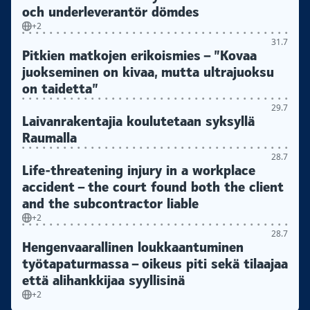
och underleverantör dömdes
+2
31.7
Pitkien matkojen erikoismies – ”Kovaa
juokseminen on kivaa, mutta ultrajuoksu
on taidetta”
29.7
Laivanrakentajia koulutetaan syksyllä
Raumalla
28.7
Life-threatening injury in a workplace
accident – the court found both the client
and the subcontractor liable
+2
28.7
Hengenvaarallinen loukkaantuminen
työtapaturmassa – oikeus piti sekä tilaajaa
että alihankkijaa syyllisinä
+2