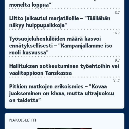
monelta loppua”
8.7
Liitto jalkautui marjatiloille – "Täällähän
näkyy huippupalkkoja"
16.7
Työsuojeluhenkilöiden määrä kasvoi
ennätyksellisesti – ”Kampanjallamme iso
rooli kasvussa”
9.7
Hallituksen sotkeutuminen työehtoihin vei
vaalitappioon Tanskassa
31.7
Pitkien matkojen erikoismies – ”Kovaa
juokseminen on kivaa, mutta ultrajuoksu
on taidetta”
NÄKÖISLEHTI