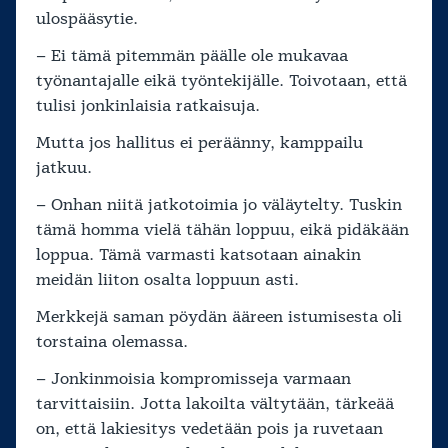
ulospääsytie.
– Ei tämä pitemmän päälle ole mukavaa
työnantajalle eikä työntekijälle. Toivotaan, että
tulisi jonkinlaisia ratkaisuja.
Mutta jos hallitus ei peräänny, kamppailu
jatkuu.
– Onhan niitä jatkotoimia jo väläytelty. Tuskin
tämä homma vielä tähän loppuu, eikä pidäkään
loppua. Tämä varmasti katsotaan ainakin
meidän liiton osalta loppuun asti.
Merkkejä saman pöydän ääreen istumisesta oli
torstaina olemassa.
– Jonkinmoisia kompromisseja varmaan
tarvittaisiin. Jotta lakoilta vältytään, tärkeää
on, että lakiesitys vedetään pois ja ruvetaan