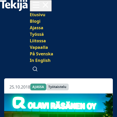
Avaa valikko
Päävalikko
Etusivu
Blogi
Ajassa
Työssä
Liitossa
Vapaalla
På Svenska
In English
Avaa haku
25.10.2018
AJASSA
Työtaistelu