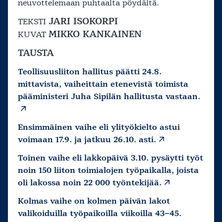
neuvottelemaan puhtaalta pöydältä.
JARI ISOKORPI
TEKSTI
MIKKO KANKAINEN
KUVAT
TAUSTA
Teollisuusliiton hallitus päätti 24.8.
mittavista, vaiheittain etenevistä toimista
pääministeri Juha Sipilän hallitusta vastaan.
Ensimmäinen vaihe eli ylityökielto astui
voimaan 17.9. ja jatkuu 26.10. asti.
Toinen vaihe eli lakkopäivä 3.10. pysäytti työt
noin 150 liiton toimialojen työpaikalla, joista
oli lakossa noin 22 000 työntekijää.
Kolmas vaihe on kolmen päivän lakot
valikoiduilla työpaikoilla viikoilla 43–45.