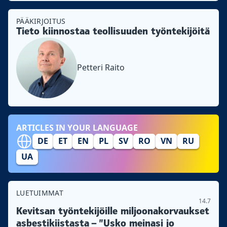
PÄÄKIRJOITUS
Tieto kiinnostaa teollisuuden työntekijöitä
Petteri Raito
ARTICLES IN YOUR LANGUAGE
DE
ET
EN
PL
SV
RO
VN
RU
UA
LUETUIMMAT
14.7
Kevitsan työntekijöille miljoonakorvaukset
asbestikiistasta – ”Usko meinasi jo