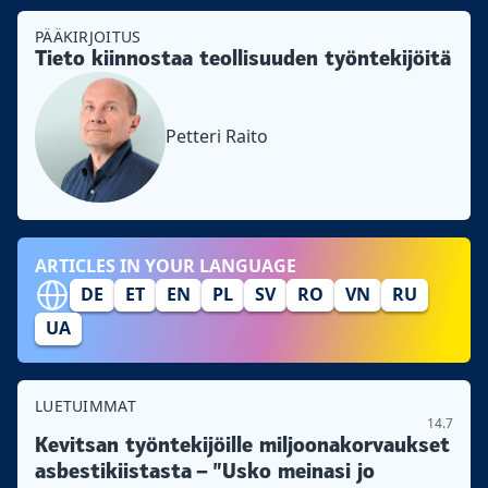
PÄÄKIRJOITUS
Tieto kiinnostaa teollisuuden työntekijöitä
Petteri Raito
ARTICLES IN YOUR LANGUAGE
DE
ET
EN
PL
SV
RO
VN
RU
UA
LUETUIMMAT
14.7
Kevitsan työntekijöille miljoonakorvaukset
asbestikiistasta – ”Usko meinasi jo