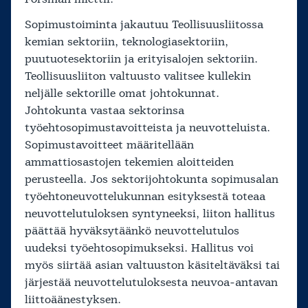
Sopimustoiminta jakautuu Teollisuusliitossa
kemian sektoriin, teknologiasektoriin,
puutuotesektoriin ja erityisalojen sektoriin.
Teollisuusliiton valtuusto valitsee kullekin
neljälle sektorille omat johtokunnat.
Johtokunta vastaa sektorinsa
työehtosopimustavoitteista ja neuvotteluista.
Sopimustavoitteet määritellään
ammattiosastojen tekemien aloitteiden
perusteella. Jos sektorijohtokunta sopimusalan
työehtoneuvottelukunnan esityksestä toteaa
neuvottelutuloksen syntyneeksi, liiton hallitus
päättää hyväksytäänkö neuvottelutulos
uudeksi työehtosopimukseksi. Hallitus voi
myös siirtää asian valtuuston käsiteltäväksi tai
järjestää neuvottelutuloksesta neuvoa-antavan
liittoäänestyksen.