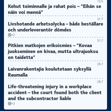
13 h
Kehut toiminnalle ja rahat pois – ”Eihän se
näin voi mennä”
31.7
Livshotande arbetsolycka – både beställare
och underleverantör dömdes
+2
31.7
Pitkien matkojen erikoismies – ”Kovaa
juokseminen on kivaa, mutta ultrajuoksu
on taidetta”
29.7
Laivanrakentajia koulutetaan syksyllä
Raumalla
28.7
Life-threatening injury in a workplace
accident – the court found both the client
and the subcontractor liable
+2