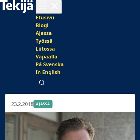
Avaa valikko
Päävalikko
Etusivu
Blogi
Ajassa
Työssä
Liitossa
Vapaalla
På Svenska
In English
Avaa haku
23.2.2018
AJASSA