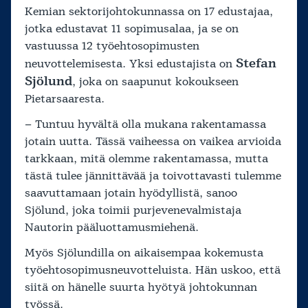
Kemian sektorijohtokunnassa on 17 edustajaa,
jotka edustavat 11 sopimusalaa, ja se on
vastuussa 12 työehtosopimusten
Stefan
neuvottelemisesta. Yksi edustajista on
Sjölund
, joka on saapunut kokoukseen
Pietarsaaresta.
– Tuntuu hyvältä olla mukana rakentamassa
jotain uutta. Tässä vaiheessa on vaikea arvioida
tarkkaan, mitä olemme rakentamassa, mutta
tästä tulee jännittävää ja toivottavasti tulemme
saavuttamaan jotain hyödyllistä, sanoo
Sjölund, joka toimii purjevenevalmistaja
Nautorin pääluottamusmiehenä.
Myös Sjölundilla on aikaisempaa kokemusta
työehtosopimusneuvotteluista. Hän uskoo, että
siitä on hänelle suurta hyötyä johtokunnan
työssä.