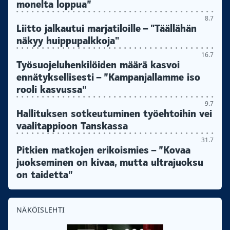
monelta loppua”
8.7
Liitto jalkautui marjatiloille – "Täällähän
näkyy huippupalkkoja"
16.7
Työsuojeluhenkilöiden määrä kasvoi
ennätyksellisesti – ”Kampanjallamme iso
rooli kasvussa”
9.7
Hallituksen sotkeutuminen työehtoihin vei
vaalitappioon Tanskassa
31.7
Pitkien matkojen erikoismies – ”Kovaa
juokseminen on kivaa, mutta ultrajuoksu
on taidetta”
NÄKÖISLEHTI