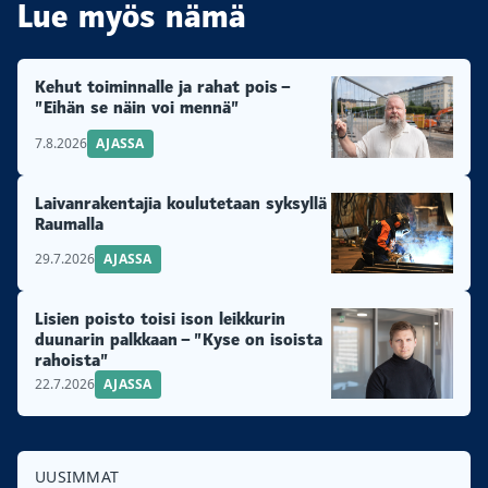
Lue myös nämä
Kehut toiminnalle ja rahat pois –
”Eihän se näin voi mennä”
7.8.2026
AJASSA
Laivanrakentajia koulutetaan syksyllä
Raumalla
29.7.2026
AJASSA
Lisien poisto toisi ison leikkurin
duunarin palkkaan – ”Kyse on isoista
rahoista”
22.7.2026
AJASSA
UUSIMMAT