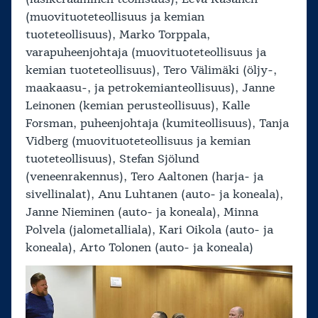
(muovituoteteollisuus ja kemian
tuoteteollisuus), Marko Torppala,
varapuheenjohtaja (muovituoteteollisuus ja
kemian tuoteteollisuus), Tero Välimäki (öljy-,
maakaasu-, ja petrokemianteollisuus), Janne
Leinonen (kemian perusteollisuus), Kalle
Forsman, puheenjohtaja (kumiteollisuus), Tanja
Vidberg (muovituoteteollisuus ja kemian
tuoteteollisuus), Stefan Sjölund
(veneenrakennus), Tero Aaltonen (harja- ja
sivellinalat), Anu Luhtanen (auto- ja koneala),
Janne Nieminen (auto- ja koneala), Minna
Polvela (jalometalliala), Kari Oikola (auto- ja
koneala), Arto Tolonen (auto- ja koneala)