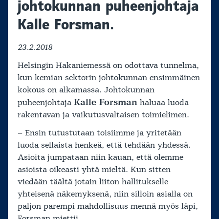
johtokunnan puheenjohtaja
Kalle Forsman.
23.2.2018
Helsingin Hakaniemessä on odottava tunnelma,
kun kemian sektorin johtokunnan ensimmäinen
kokous on alkamassa. Johtokunnan
Kalle Forsman
puheenjohtaja
haluaa luoda
rakentavan ja vaikutusvaltaisen toimielimen.
– Ensin tutustutaan toisiimme ja yritetään
luoda sellaista henkeä, että tehdään yhdessä.
Asioita jumpataan niin kauan, että olemme
asioista oikeasti yhtä mieltä. Kun sitten
viedään täältä jotain liiton hallitukselle
yhteisenä näkemyksenä, niin silloin asialla on
paljon parempi mahdollisuus mennä myös läpi,
Forsman miettii.