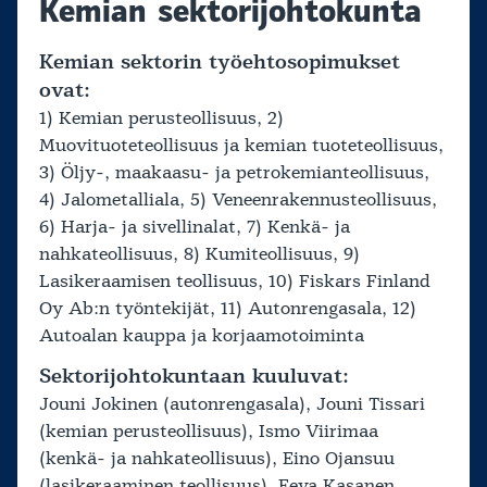
Kemian sektorijohtokunta
Kemian sektorin työehtosopimukset
ovat:
1) Kemian perusteollisuus, 2)
Muovituoteteollisuus ja kemian tuoteteollisuus,
3) Öljy-, maakaasu- ja petrokemianteollisuus,
4) Jalometalliala, 5) Veneenrakennusteollisuus,
6) Harja- ja sivellinalat, 7) Kenkä- ja
nahkateollisuus, 8) Kumiteollisuus, 9)
Lasikeraamisen teollisuus, 10) Fiskars Finland
Oy Ab:n työntekijät, 11) Autonrengasala, 12)
Autoalan kauppa ja korjaamotoiminta
Sektorijohtokuntaan kuuluvat:
Jouni Jokinen (autonrengasala), Jouni Tissari
(kemian perusteollisuus), Ismo Viirimaa
(kenkä- ja nahkateollisuus), Eino Ojansuu
(lasikeraaminen teollisuus), Eeva Kasanen