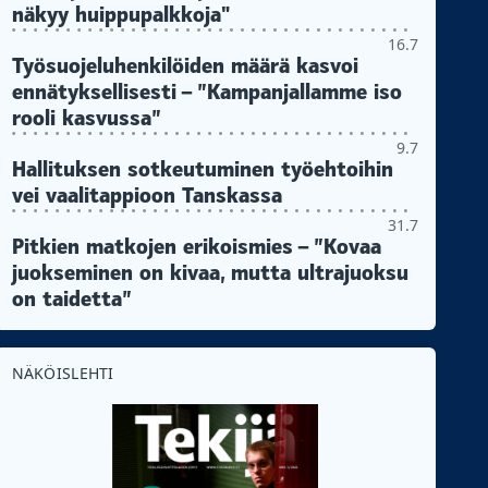
näkyy huippupalkkoja"
16.7
Työsuojeluhenkilöiden määrä kasvoi
ennätyksellisesti – ”Kampanjallamme iso
rooli kasvussa”
9.7
Hallituksen sotkeutuminen työehtoihin
vei vaalitappioon Tanskassa
31.7
Pitkien matkojen erikoismies – ”Kovaa
juokseminen on kivaa, mutta ultrajuoksu
on taidetta”
NÄKÖISLEHTI