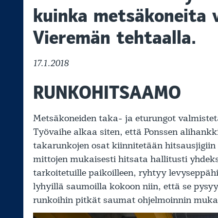
kuinka metsäkoneita 
Vieremän tehtaalla.
17.1.2018
RUNKOHITSAAMO
Metsäkoneiden taka- ja eturungot valmistetaa
Työvaihe alkaa siten, että Ponssen alihank
takarunkojen osat kiinnitetään hitsausjigiin 
mittojen mukaisesti hitsata hallitusti yhde
tarkoitetuille paikoilleen, ryhtyy levyseppä
lyhyillä saumoilla kokoon niin, että se pysy
runkoihin pitkät saumat ohjelmoinnin mukai