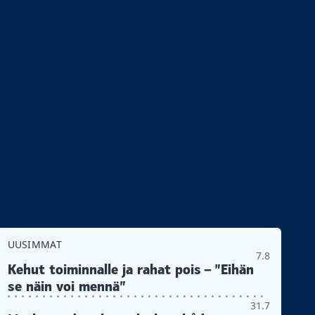
UUSIMMAT
7.8
Kehut toiminnalle ja rahat pois – ”Eihän
se näin voi mennä”
31.7