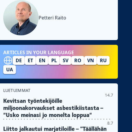
Petteri Raito
ARTICLES IN YOUR LANGUAGE
DE
ET
EN
PL
SV
RO
VN
RU
UA
LUETUIMMAT
14.7
Kevitsan työntekijöille
miljoonakorvaukset asbestikiistasta –
”Usko meinasi jo monelta loppua”
8.7
Liitto jalkautui marjatiloille – "Täällähän