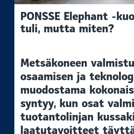
PONSSE Elephant -kuo
tuli, mutta miten?
Metsäkoneen valmistu
osaamisen ja teknolo
muodostama kokonaisu
syntyy, kun osat valm
tuotantolinjan kussak
laatutavoitteet täyttä