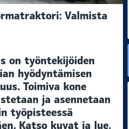
rmatraktori: Valmista
s on työntekijöiden
gian hyödyntämisen
us. Toimiva kone
istetaan ja asennetaan
in työpisteessä
en. Katso kuvat ja lue,