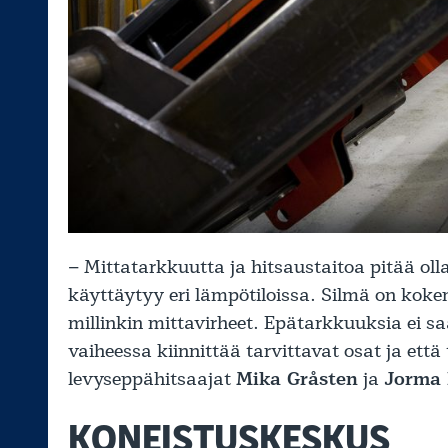
– Mittatarkkuutta ja hitsaustaitoa pitää olla
käyttäytyy eri lämpötiloissa. Silmä on k
millinkin mittavirheet. Epätarkkuuksia ei sa
vaiheessa kiinnittää tarvittavat osat ja että
levyseppähitsaajat
Mika Gråsten
ja
Jorma 
KONEISTUSKESKUS