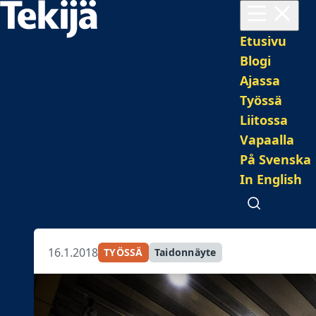
Avaa valikko
Pääval
Etusivu
Blogi
Ajassa
Työssä
Liitossa
Vapaalla
På Svenska
In English
Avaa haku
16.1.2018
TYÖSSÄ
Taidonnäyte