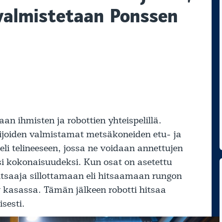
valmistetaan Ponssen
n ihmisten ja robottien yhteispelillä.
kijoiden valmistamat metsäkoneiden etu- ja
eli telineeseen, jossa ne voidaan annettujen
ksi kokonaisuudeksi. Kun osat on asetettu
hitsaaja sillottamaan eli hitsaamaan rungon
y kasassa. Tämän jälkeen robotti hitsaa
sesti.