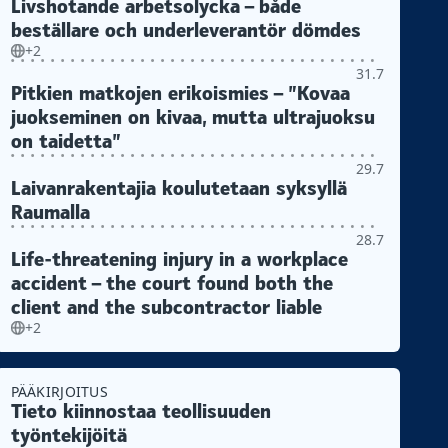
Livshotande arbetsolycka – både
beställare och underleverantör dömdes
+2
31.7
Pitkien matkojen erikoismies – ”Kovaa
juokseminen on kivaa, mutta ultrajuoksu
on taidetta”
29.7
Laivanrakentajia koulutetaan syksyllä
Raumalla
28.7
Life-threatening injury in a workplace
accident – the court found both the
client and the subcontractor liable
+2
PÄÄKIRJOITUS
Tieto kiinnostaa teollisuuden
työntekijöitä