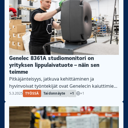
Genelec 8361A studiomonitori on
yrityksen lippulaivatuote – näin sen
teimme
Pitkäjänteisyys, jatkuva kehittäminen ja
hyvinvoivat työntekijät ovat Genelecin kaiuttimien
laadun takana. Katso kuinka kaiutin valmistuu
5.3.2025
TYÖSSÄ
Taidonnäyte
+1
+1
Iisalmen tehtaalla!