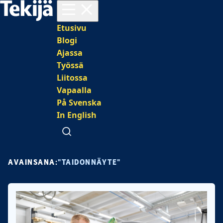
Avaa valikko
Päävalikko
Etusivu
Blogi
Ajassa
Työssä
Liitossa
Vapaalla
På Svenska
In English
Avaa haku
AVAINSANA:
"TAIDONNÄYTE"