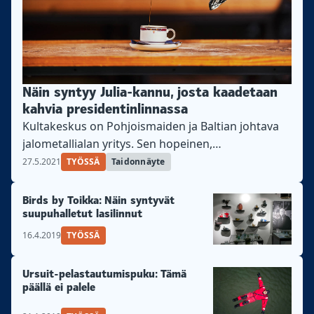
Näin syntyy Julia-kannu, josta kaadetaan
kahvia presidentinlinnassa
Kultakeskus on Pohjoismaiden ja Baltian johtava
jalometallialan yritys. Sen hopeinen,
rokokootyylinen Julia-kahvikannu on yrityksen
27.5.2021
TYÖSSÄ
Taidonnäyte
suosituin kannumalli.
Birds by Toikka: Näin syntyvät
suupuhalletut lasilinnut
16.4.2019
TYÖSSÄ
Ursuit-pelastautumispuku: Tämä
päällä ei palele