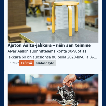
Ajaton Aalto-jakkara – näin sen teimme
Alvar Aallon suunnittelema kohta 90-vuotias
Jakkara 60 on suosionsa huipulla 2020-luvulla. A-
Factoryn työntekijät näyttävät, miten
5.1.2022
TYÖSSÄ
Taidonnäyte
klassikkojakkara valmistuu.