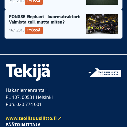
21.1.2019
TYÖSSÄ
PONSSE Elephant -kuormatraktori:
Valmista tuli, mutta miten?
16.1.2018
TYÖSSÄ
Hakaniemenranta 1
PL 107, 00531 Helsinki
Puh. 020 774 001
www.teollisuusliitto.fi
PÄÄTOIMITTAJA