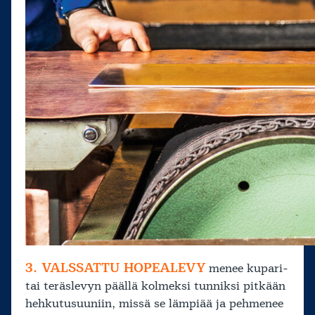
3. VALSSATTU HOPEALEVY
menee kupari-
tai teräslevyn päällä kolmeksi tunniksi pitkään
hehkutusuuniin, missä se lämpiää ja pehmenee