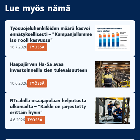
Lue myös nämä
Työsuojeluhenkilöiden määrä kasvoi
ennätyksellisesti – ”Kampanjallamme
iso rooli kasvussa”
16.7.2026
TYÖSSÄ
Haapajärven Ha-Sa avaa
investoinneilla tien tulevaisuuteen
10.6.2026
TYÖSSÄ
NTcabilla osaajapulaan helpotusta
ulkomailta – ”Kaikki on järjestetty
erittäin hyvin”
4.6.2026
TYÖSSÄ