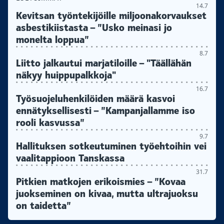
14.7
Kevitsan työntekijöille miljoonakorvaukset
asbestikiistasta – ”Usko meinasi jo
monelta loppua”
8.7
Liitto jalkautui marjatiloille – "Täällähän
näkyy huippupalkkoja"
16.7
Työsuojeluhenkilöiden määrä kasvoi
ennätyksellisesti – ”Kampanjallamme iso
rooli kasvussa”
9.7
Hallituksen sotkeutuminen työehtoihin vei
vaalitappioon Tanskassa
31.7
Pitkien matkojen erikoismies – ”Kovaa
juokseminen on kivaa, mutta ultrajuoksu
on taidetta”