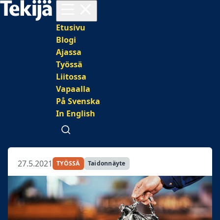
Avaa valikko
Päävalikko
Etusivu
Blogi
Ajassa
Työssä
Liitossa
Vapaalla
På Svenska
In English
Avaa haku
27.5.2021
TYÖSSÄ
Taidonnäyte