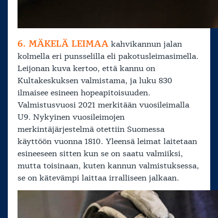
6. MÄKELÄ LEIMAA
kahvikannun jalan
kolmella eri punsselilla eli pakotusleimasimella.
Leijonan kuva kertoo, että kannu on
Kultakeskuksen valmistama, ja luku 830
ilmaisee esineen hopeapitoisuuden.
Valmistusvuosi 2021 merkitään vuosileimalla
U9. Nykyinen vuosileimojen
merkintäjärjestelmä otettiin Suomessa
käyttöön vuonna 1810. Yleensä leimat laitetaan
esineeseen sitten kun se on saatu valmiiksi,
mutta toisinaan, kuten kannun valmistuksessa,
se on kätevämpi laittaa irralliseen jalkaan.