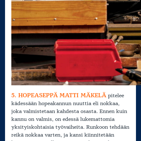
5. HOPEASEPPÄ
MATTI MÄKELÄ
pitelee
kädessään hopeakannun nuuttia eli nokkaa,
joka valmistetaan kahdesta osasta. Ennen kuin
kannu on valmis, on edessä lukemattomia
yksityiskohtaisia työvaiheita. Runkoon tehdään
reikä nokkaa varten, ja kansi kiinnitetään