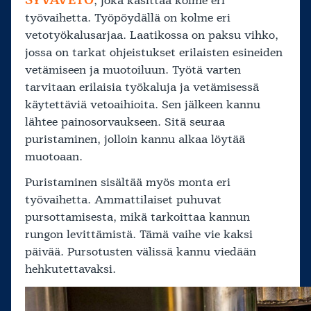
SYVÄVETO
, joka käsittää kolme eri
työvaihetta. Työpöydällä on kolme eri
vetotyökalusarjaa. Laatikossa on paksu vihko,
jossa on tarkat ohjeistukset erilaisten esineiden
vetämiseen ja muotoiluun. Työtä varten
tarvitaan erilaisia työkaluja ja vetämisessä
käytettäviä vetoaihioita. Sen jälkeen kannu
lähtee painosorvaukseen. Sitä seuraa
puristaminen, jolloin kannu alkaa löytää
muotoaan.
Puristaminen sisältää myös monta eri
työvaihetta. Ammattilaiset puhuvat
pursottamisesta, mikä tarkoittaa kannun
rungon levittämistä. Tämä vaihe vie kaksi
päivää. Pursotusten välissä kannu viedään
hehkutettavaksi.