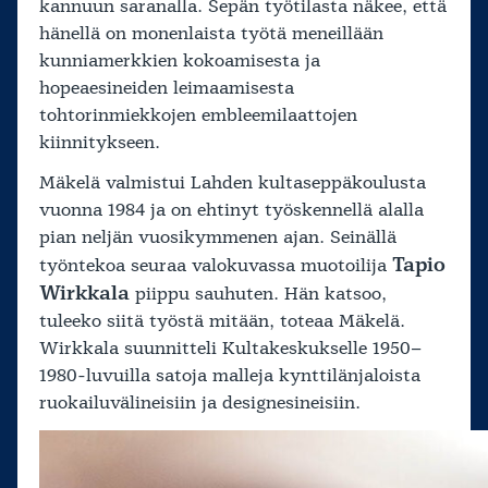
kannuun saranalla. Sepän työtilasta näkee, että
hänellä on monenlaista työtä meneillään
kunniamerkkien kokoamisesta ja
hopeaesineiden leimaamisesta
tohtorinmiekkojen embleemilaattojen
kiinnitykseen.
Mäkelä valmistui Lahden kultaseppäkoulusta
vuonna 1984 ja on ehtinyt työskennellä alalla
pian neljän vuosikymmenen ajan. Seinällä
Tapio
työntekoa seuraa valokuvassa muotoilija
Wirkkala
piippu sauhuten. Hän katsoo,
tuleeko siitä työstä mitään, toteaa Mäkelä.
Wirkkala suunnitteli Kultakeskukselle 1950–
1980-luvuilla satoja malleja kynttilänjaloista
ruokailuvälineisiin ja designesineisiin.