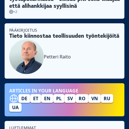
että alihankkijaa syyllisinä
+2
PÄÄKIRJOITUS
Tieto kiinnostaa teollisuuden työntekijöitä
Petteri Raito
ARTICLES IN YOUR LANGUAGE
DE
ET
EN
PL
SV
RO
VN
RU
UA
LUETUIMMAT