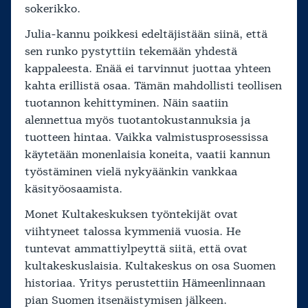
sokerikko.
Julia-kannu poikkesi edeltäjistään siinä, että
sen runko pystyttiin tekemään yhdestä
kappaleesta. Enää ei tarvinnut juottaa yhteen
kahta erillistä osaa. Tämän mahdollisti teollisen
tuotannon kehittyminen. Näin saatiin
alennettua myös tuotantokustannuksia ja
tuotteen hintaa. Vaikka valmistusprosessissa
käytetään monenlaisia koneita, vaatii kannun
työstäminen vielä nykyäänkin vankkaa
käsityöosaamista.
Monet Kultakeskuksen työntekijät ovat
viihtyneet talossa kymmeniä vuosia. He
tuntevat ammattiylpeyttä siitä, että ovat
kultakeskuslaisia. Kultakeskus on osa Suomen
historiaa. Yritys perustettiin Hämeenlinnaan
pian Suomen itsenäistymisen jälkeen.