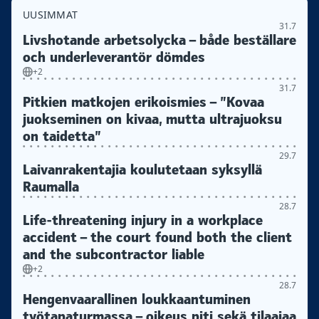
UUSIMMAT
31.7
Livshotande arbetsolycka – både beställare
och underleverantör dömdes
+2
31.7
Pitkien matkojen erikoismies – ”Kovaa
juokseminen on kivaa, mutta ultrajuoksu
on taidetta”
29.7
Laivanrakentajia koulutetaan syksyllä
Raumalla
28.7
Life-threatening injury in a workplace
accident – the court found both the client
and the subcontractor liable
+2
28.7
Hengenvaarallinen loukkaantuminen
työtapaturmassa – oikeus piti sekä tilaajaa