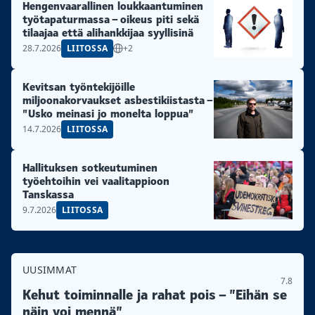
Hengenvaarallinen loukkaantuminen
työtapaturmassa – oikeus piti sekä
tilaajaa että alihankkijaa syyllisinä
28.7.2026
LIITOSSA
+2
Kevitsan työntekijöille
miljoonakorvaukset asbestikiistasta –
”Usko meinasi jo monelta loppua”
14.7.2026
LIITOSSA
Hallituksen sotkeutuminen
työehtoihin vei vaalitappioon
Tanskassa
9.7.2026
LIITOSSA
UUSIMMAT
7.8
Kehut toiminnalle ja rahat pois – ”Eihän se
näin voi mennä”