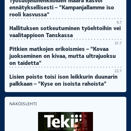
Työsuojeluhenkilöiden määrä kasvoi
ennätyksellisesti – ”Kampanjallamme iso
rooli kasvussa”
9.7
Hallituksen sotkeutuminen työehtoihin vei
vaalitappioon Tanskassa
31.7
Pitkien matkojen erikoismies – ”Kovaa
juokseminen on kivaa, mutta ultrajuoksu
on taidetta”
22.7
Lisien poisto toisi ison leikkurin duunarin
palkkaan – ”Kyse on isoista rahoista”
NÄKÖISLEHTI