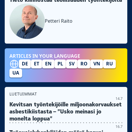
Petteri Raito
ARTICLES IN YOUR LANGUAGE
DE
ET
EN
PL
SV
RO
VN
RU
UA
LUETUIMMAT
14.7
Kevitsan työntekijöille miljoonakorvaukset
asbestikiistasta – ”Usko meinasi jo
monelta loppua”
16.7