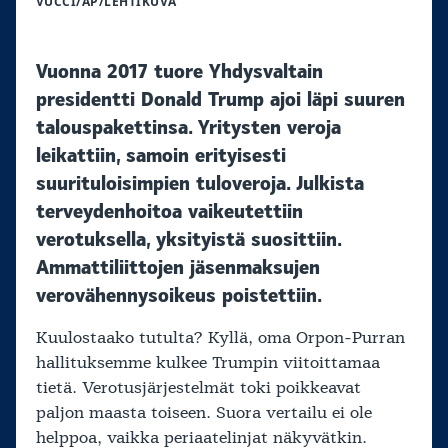
VUCCI/AP/LEHTIKUVA
Vuonna 2017 tuore Yhdysvaltain
presidentti Donald Trump ajoi läpi suuren
talouspakettinsa. Yritysten veroja
leikattiin, samoin erityisesti
suurituloisimpien tuloveroja. Julkista
terveydenhoitoa vaikeutettiin
verotuksella, yksityistä suosittiin.
Ammattiliittojen jäsenmaksujen
verovähennysoikeus poistettiin.
Kuulostaako tutulta? Kyllä, oma Orpon-Purran
hallituksemme kulkee Trumpin viitoittamaa
tietä. Verotusjärjestelmät toki poikkeavat
paljon maasta toiseen. Suora vertailu ei ole
helppoa, vaikka periaatelinjat näkyvätkin.