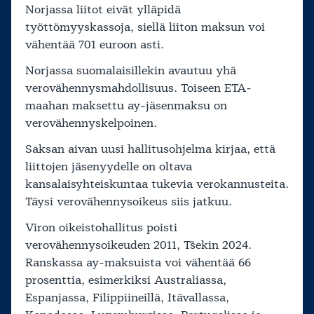
Norjassa liitot eivät ylläpidä
työttömyyskassoja, siellä liiton maksun voi
vähentää 701 euroon asti.
Norjassa suomalaisillekin avautuu yhä
verovähennysmahdollisuus. Toiseen ETA-
maahan maksettu ay-jäsenmaksu on
verovähennyskelpoinen.
Saksan aivan uusi hallitusohjelma kirjaa, että
liittojen jäsenyydelle on oltava
kansalaisyhteiskuntaa tukevia verokannusteita.
Täysi verovähennysoikeus siis jatkuu.
Viron oikeistohallitus poisti
verovähennysoikeuden 2011, Tšekin 2024.
Ranskassa ay-maksuista voi vähentää 66
prosenttia, esimerkiksi Australiassa,
Espanjassa, Filippiineillä, Itävallassa,