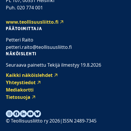
PL 107, 00531 Helsinki
Puh. 020 774 001
www.teollisuusliitto.fi
PÄÄTOIMITTAJA
Petteri Raito
petteri.raito@teollisuusliitto.fi
NÄKÖISLEHTI
Seuraava painettu Tekijä ilmestyy 19.8.2026
Kaikki näköislehdet
Yhteystiedot
Mediakortti
Tietosuoja
© Teollisuusliitto ry 2026
ISSN 2489-7345
|