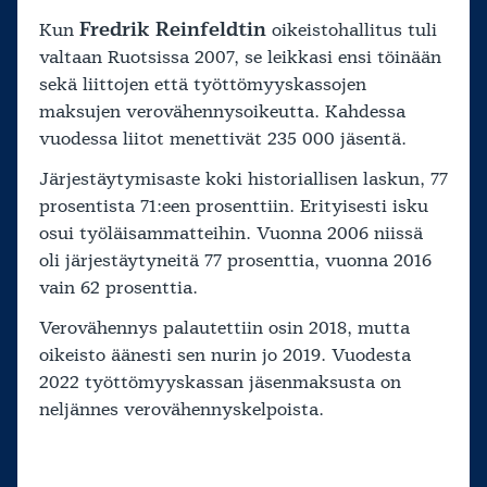
Fredrik Reinfeldtin
Kun
oikeistohallitus tuli
valtaan Ruotsissa 2007, se leikkasi ensi töinään
sekä liittojen että työttömyyskassojen
maksujen verovähennysoikeutta. Kahdessa
vuodessa liitot menettivät 235 000 jäsentä.
Järjestäytymisaste koki historiallisen laskun, 77
prosentista 71:een prosenttiin. Erityisesti isku
osui työläisammatteihin. Vuonna 2006 niissä
oli järjestäytyneitä 77 prosenttia, vuonna 2016
vain 62 prosenttia.
Verovähennys palautettiin osin 2018, mutta
oikeisto äänesti sen nurin jo 2019. Vuodesta
2022 työttömyyskassan jäsenmaksusta on
neljännes verovähennyskelpoista.