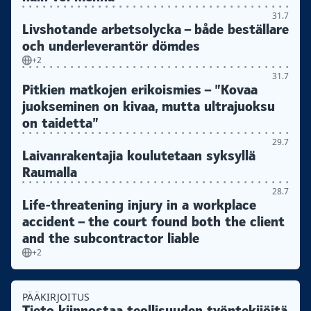
31.7
Livshotande arbetsolycka – både beställare
och underleverantör dömdes
+2
31.7
Pitkien matkojen erikoismies – ”Kovaa
juokseminen on kivaa, mutta ultrajuoksu
on taidetta”
29.7
Laivanrakentajia koulutetaan syksyllä
Raumalla
28.7
Life-threatening injury in a workplace
accident – the court found both the client
and the subcontractor liable
+2
PÄÄKIRJOITUS
Tieto kiinnostaa teollisuuden työntekijöitä