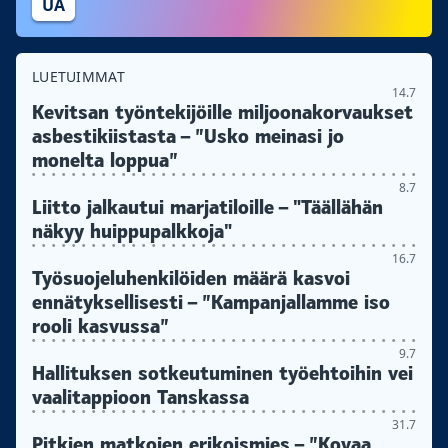
UA
LUETUIMMAT
14.7
Kevitsan työntekijöille miljoonakorvaukset
asbestikiistasta – ”Usko meinasi jo
monelta loppua”
8.7
Liitto jalkautui marjatiloille – "Täällähän
näkyy huippupalkkoja"
16.7
Työsuojeluhenkilöiden määrä kasvoi
ennätyksellisesti – ”Kampanjallamme iso
rooli kasvussa”
9.7
Hallituksen sotkeutuminen työehtoihin vei
vaalitappioon Tanskassa
31.7
Pitkien matkojen erikoismies – ”Kovaa