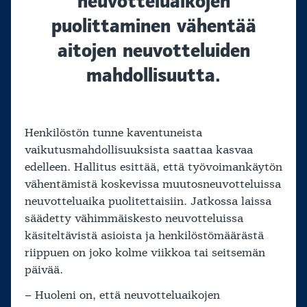
neuvotteluaikojen
puolittaminen vähentää
aitojen neuvotteluiden
mahdollisuutta.
Henkilöstön tunne kaventuneista
vaikutusmahdollisuuksista saattaa kasvaa
edelleen. Hallitus esittää, että työvoimankäytön
vähentämistä koskevissa muutosneuvotteluissa
neuvotteluaika puolitettaisiin. Jatkossa laissa
säädetty vähimmäiskesto neuvotteluissa
käsiteltävistä asioista ja henkilöstömäärästä
riippuen on joko kolme viikkoa tai seitsemän
päivää.
– Huoleni on, että neuvotteluaikojen