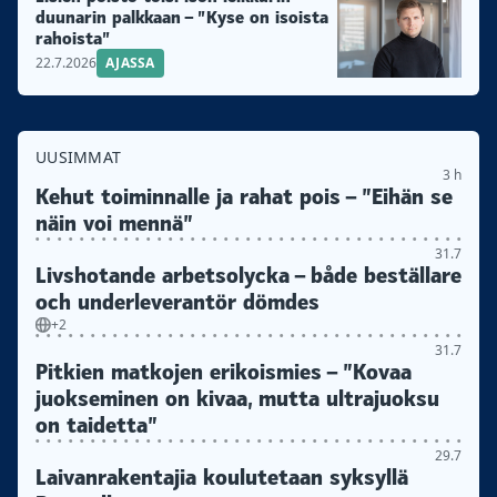
duunarin palkkaan – ”Kyse on isoista
rahoista”
22.7.2026
AJASSA
UUSIMMAT
3 h
Kehut toiminnalle ja rahat pois – ”Eihän se
näin voi mennä”
31.7
Livshotande arbetsolycka – både beställare
och underleverantör dömdes
+2
31.7
Pitkien matkojen erikoismies – ”Kovaa
juokseminen on kivaa, mutta ultrajuoksu
on taidetta”
29.7
Laivanrakentajia koulutetaan syksyllä