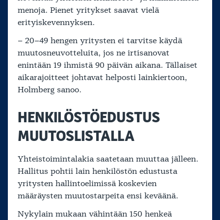
menoja. Pienet yritykset saavat vielä
erityiskevennyksen.
– 20–49 hengen yritysten ei tarvitse käydä
muutosneuvotteluita, jos ne irtisanovat
enintään 19 ihmistä 90 päivän aikana. Tällaiset
aikarajoitteet johtavat helposti lainkiertoon,
Holmberg sanoo.
HENKILÖSTÖEDUSTUS
MUUTOSLISTALLA
Yhteistoimintalakia saatetaan muuttaa jälleen.
Hallitus pohtii lain henkilöstön edustusta
yritysten hallintoelimissä koskevien
määräysten muutostarpeita ensi keväänä.
Nykylain mukaan vähintään 150 henkeä