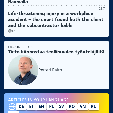
Raumalla
28.7
Life-threatening injury in a workplace
accident – the court found both the client
and the subcontractor liable
+2
PÄÄKIRJOITUS
Tieto kiinnostaa teollisuuden työntekijöitä
Petteri Raito
ARTICLES IN YOUR LANGUAGE
DE
ET
EN
PL
SV
RO
VN
RU