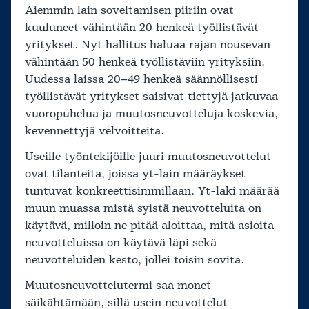
Aiemmin lain soveltamisen piiriin ovat
kuuluneet vähintään 20 henkeä työllistävät
yritykset. Nyt hallitus haluaa rajan nousevan
vähintään 50 henkeä työllistäviin yrityksiin.
Uudessa laissa 20–49 henkeä säännöllisesti
työllistävät yritykset saisivat tiettyjä jatkuvaa
vuoropuhelua ja muutosneuvotteluja koskevia,
kevennettyjä velvoitteita.
Useille työntekijöille juuri muutosneuvottelut
ovat tilanteita, joissa yt-lain määräykset
tuntuvat konkreettisimmillaan. Yt-laki määrää
muun muassa mistä syistä neuvotteluita on
käytävä, milloin ne pitää aloittaa, mitä asioita
neuvotteluissa on käytävä läpi sekä
neuvotteluiden kesto, jollei toisin sovita.
Muutosneuvottelutermi saa monet
säikähtämään, sillä usein neuvottelut