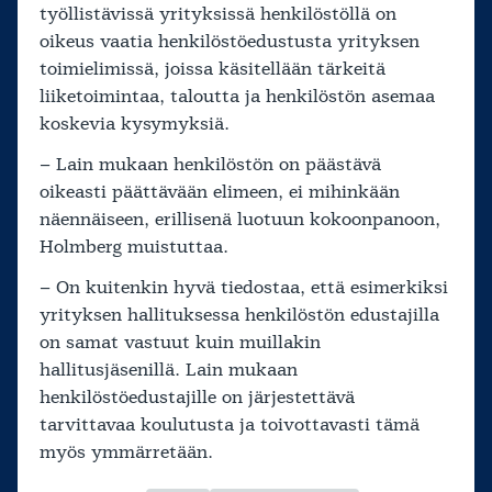
työllistävissä yrityksissä henkilöstöllä on
oikeus vaatia henkilöstöedustusta yrityksen
toimielimissä, joissa käsitellään tärkeitä
liiketoimintaa, taloutta ja henkilöstön asemaa
koskevia kysymyksiä.
– Lain mukaan henkilöstön on päästävä
oikeasti päättävään elimeen, ei mihinkään
näennäiseen, erillisenä luotuun kokoonpanoon,
Holmberg muistuttaa.
– On kuitenkin hyvä tiedostaa, että esimerkiksi
yrityksen hallituksessa henkilöstön edustajilla
on samat vastuut kuin muillakin
hallitusjäsenillä. Lain mukaan
henkilöstöedustajille on järjestettävä
tarvittavaa koulutusta ja toivottavasti tämä
myös ymmärretään.