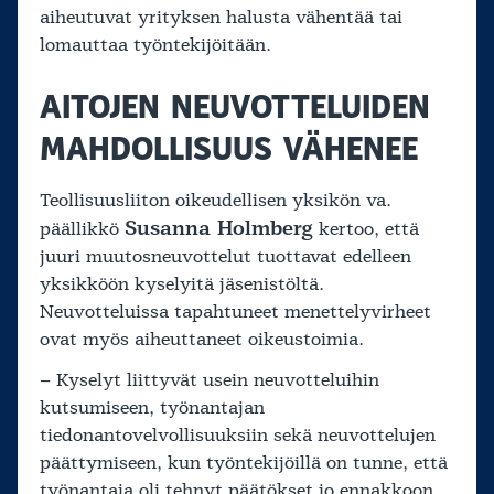
aiheutuvat yrityksen halusta vähentää tai
lomauttaa työntekijöitään.
AITOJEN NEUVOTTELUIDEN
MAHDOLLISUUS VÄHENEE
Teollisuusliiton oikeudellisen yksikön va.
Susanna Holmberg
päällikkö
kertoo, että
juuri muutosneuvottelut tuottavat edelleen
yksikköön kyselyitä jäsenistöltä.
Neuvotteluissa tapahtuneet menettelyvirheet
ovat myös aiheuttaneet oikeustoimia.
– Kyselyt liittyvät usein neuvotteluihin
kutsumiseen, työnantajan
tiedonantovelvollisuuksiin sekä neuvottelujen
päättymiseen, kun työntekijöillä on tunne, että
työnantaja oli tehnyt päätökset jo ennakkoon,