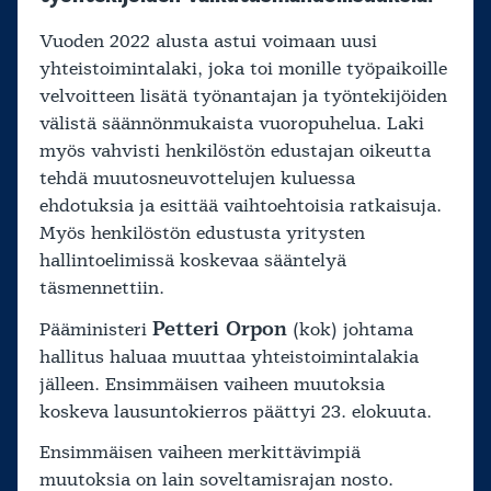
Vuoden 2022 alusta astui voimaan uusi
yhteistoimintalaki, joka toi monille työpaikoille
velvoitteen lisätä työnantajan ja työntekijöiden
välistä säännönmukaista vuoropuhelua. Laki
myös vahvisti henkilöstön edustajan oikeutta
tehdä muutosneuvottelujen kuluessa
ehdotuksia ja esittää vaihtoehtoisia ratkaisuja.
Myös henkilöstön edustusta yritysten
hallintoelimissä koskevaa sääntelyä
täsmennettiin.
Petteri Orpon
Pääministeri
(kok) johtama
hallitus haluaa muuttaa yhteistoimintalakia
jälleen. Ensimmäisen vaiheen muutoksia
koskeva lausuntokierros päättyi 23. elokuuta.
Ensimmäisen vaiheen merkittävimpiä
muutoksia on lain soveltamisrajan nosto.