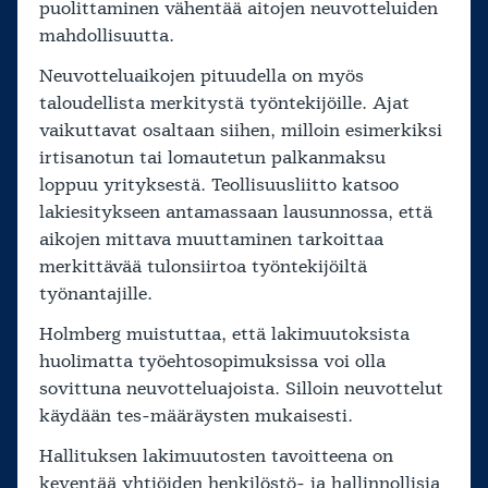
puolittaminen vähentää aitojen neuvotteluiden
mahdollisuutta.
Neuvotteluaikojen pituudella on myös
taloudellista merkitystä työntekijöille. Ajat
vaikuttavat osaltaan siihen, milloin esimerkiksi
irtisanotun tai lomautetun palkanmaksu
loppuu yrityksestä. Teollisuusliitto katsoo
lakiesitykseen antamassaan lausunnossa, että
aikojen mittava muuttaminen tarkoittaa
merkittävää tulonsiirtoa työntekijöiltä
työnantajille.
Holmberg muistuttaa, että lakimuutoksista
huolimatta työehtosopimuksissa voi olla
sovittuna neuvotteluajoista. Silloin neuvottelut
käydään tes-määräysten mukaisesti.
Hallituksen lakimuutosten tavoitteena on
keventää yhtiöiden henkilöstö- ja hallinnollisia