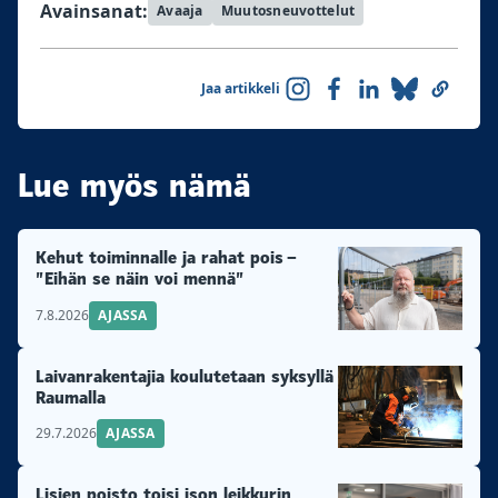
Avainsanat:
Avaaja
Muutosneuvottelut
Jaa artikkeli
Lue myös nämä
Kehut toiminnalle ja rahat pois –
”Eihän se näin voi mennä”
7.8.2026
AJASSA
Laivanrakentajia koulutetaan syksyllä
Raumalla
29.7.2026
AJASSA
Lisien poisto toisi ison leikkurin