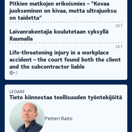
Pitkien matkojen erikoismies – ”Kovaa
juokseminen on kivaa, mutta ultrajuoksu
on taidetta”
29.7
Laivanrakentajia koulutetaan syksyllä
Raumalla
28.7
Life-threatening injury in a workplace
accident – the court found both the client
and the subcontractor liable
+2
LEDARE
Tieto kiinnostaa teollisuuden työntekijöitä
Petteri Raito