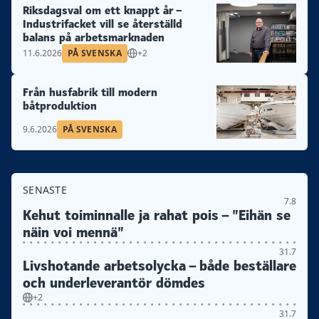
Riksdagsval om ett knappt år –
Industrifacket vill se återställd
balans på arbetsmarknaden
11.6.2026
PÅ SVENSKA
+2
Från husfabrik till modern
båtproduktion
9.6.2026
PÅ SVENSKA
SENASTE
7.8
Kehut toiminnalle ja rahat pois – ”Eihän se
näin voi mennä”
31.7
Livshotande arbetsolycka – både beställare
och underleverantör dömdes
+2
31.7