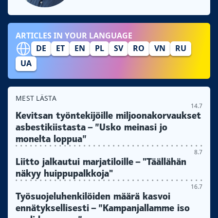
ARTICLES IN YOUR LANGUAGE
DE
ET
EN
PL
SV
RO
VN
RU
UA
MEST LÄSTA
14.7
Kevitsan työntekijöille miljoonakorvaukset
asbestikiistasta – ”Usko meinasi jo
monelta loppua”
8.7
Liitto jalkautui marjatiloille – "Täällähän
näkyy huippupalkkoja"
16.7
Työsuojeluhenkilöiden määrä kasvoi
ennätyksellisesti – ”Kampanjallamme iso