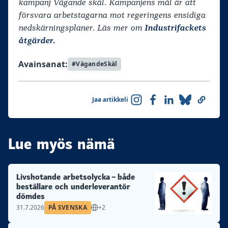
kampanj Vägande skäl. Kampanjens mål är att
försvara arbetstagarna mot regeringens ensidiga
nedskärningsplaner.
Läs mer om
Industrifackets
åtgärder.
Avainsanat:
#VägandeSkäl
Jaa artikkeli
Lue myös nämä
Livshotande arbetsolycka – både
beställare och underleverantör
dömdes
31.7.2026
PÅ SVENSKA
+2