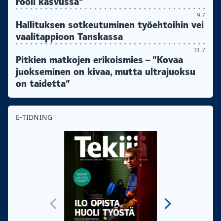
rooli kasvussa”
9.7
Hallituksen sotkeutuminen työehtoihin vei
vaalitappioon Tanskassa
31.7
Pitkien matkojen erikoismies – ”Kovaa
juokseminen on kivaa, mutta ultrajuoksu
on taidetta”
E-TIDNING