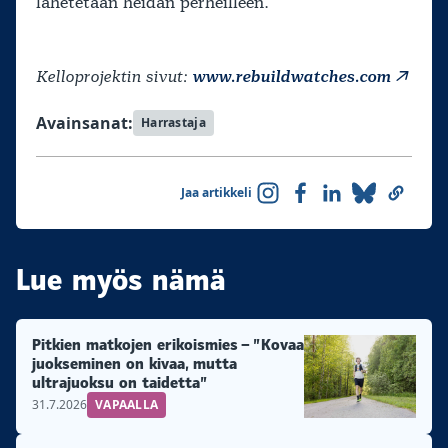
lähetetään heidän perheilleen.
Kelloprojektin sivut:
www.rebuildwatches.com
Avainsanat:
Harrastaja
Jaa artikkeli
Lue myös nämä
Pitkien matkojen erikoismies – ”Kovaa
juokseminen on kivaa, mutta
ultrajuoksu on taidetta”
31.7.2026
VAPAALLA