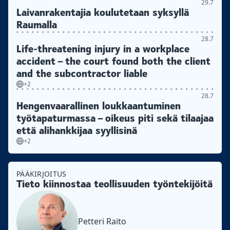
29.7
Laivanrakentajia koulutetaan syksyllä
Raumalla
28.7
Life-threatening injury in a workplace
accident – the court found both the client
and the subcontractor liable
+2
28.7
Hengenvaarallinen loukkaantuminen
työtapaturmassa – oikeus piti sekä tilaajaa
että alihankkijaa syyllisinä
+2
PÄÄKIRJOITUS
Tieto kiinnostaa teollisuuden työntekijöitä
Petteri Raito