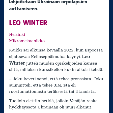
lahjoitetaan Ukrainaan orpolapsien
auttamiseen.
LEO WINTER
Helsinki
Mikromekaanikko
Kaikki sai alkunsa keväällä 2022, kun Espoossa
Leo
sijaitsevaa Kelloseppäkoulua käynyt
Winter
jutteli muiden opiskelijoiden kanssa
siitä, millaisen kurssikellon kukin aikoisi tehdä.
– Joku kaveri sanoi, että tekee pronssista. Joku
suunnitteli, että tekee 316L:stä eli
ruostumattomasta teräksestä tai titaanista.
Tuolloin elettiin hetkiä, jolloin Venäjän raaka
hyökkäyssota Ukrainaan oli juuri alkanut.