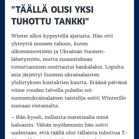
”TÄÄLLÄ OLISI YKSI
TUHOTTU TANKKI”
Winter alkoi kypsytellä ajatusta. Hän otti
yhteyttä moneen tahoon, kuten
ulkoministeriöön ja Ukrainan Suomen-
lähetystöön, mutta suunnitelman
toteuttaminen osoittautui hankalaksi. Lopulta
asia järjestyi Suomen ukrainalaisten
yhdistyksen kontaktien kautta. Eräänä päivänä
viime vuoden talvella puhelin soi:
suomenukrainalainen taistelija soitti Winterille
suoraan rintamalta.
– Hän kyseli, millaista materiaalia minä
haluaisin. Vähän myöhemmin hän soitti
uudestaan, että täällä olisi tällaista tuhottua T-