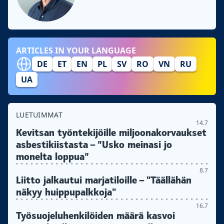
ARTICLES IN YOUR LANGUAGE
DE
ET
EN
PL
SV
RO
VN
RU
UA
LUETUIMMAT
14.7
Kevitsan työntekijöille miljoonakorvaukset
asbestikiistasta – ”Usko meinasi jo
monelta loppua”
8.7
Liitto jalkautui marjatiloille – "Täällähän
näkyy huippupalkkoja"
16.7
Työsuojeluhenkilöiden määrä kasvoi