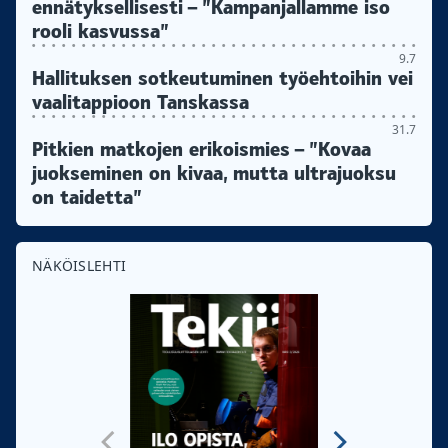
ennätyksellisesti – ”Kampanjallamme iso
rooli kasvussa”
9.7
Hallituksen sotkeutuminen työehtoihin vei
vaalitappioon Tanskassa
31.7
Pitkien matkojen erikoismies – ”Kovaa
juokseminen on kivaa, mutta ultrajuoksu
on taidetta”
NÄKÖISLEHTI