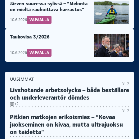
Järven suuressa sylissä – ”Melonta
on mieltä rauhoittava harrastus”
10.6.2026
VAPAALLA
Taukovisa 3/2026
10.6.2026
VAPAALLA
UUSIMMAT
31.7
Livshotande arbetsolycka – både beställare
och underleverantör dömdes
+2
31.7
Pitkien matkojen erikoismies – ”Kovaa
juokseminen on kivaa, mutta ultrajuoksu
on taidetta”