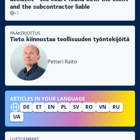
and the subcontractor liable
+2
PÄÄKIRJOITUS
Tieto kiinnostaa teollisuuden työntekijöitä
Petteri Raito
ARTICLES IN YOUR LANGUAGE
DE
ET
EN
PL
SV
RO
VN
RU
UA
LUETUIMMAT