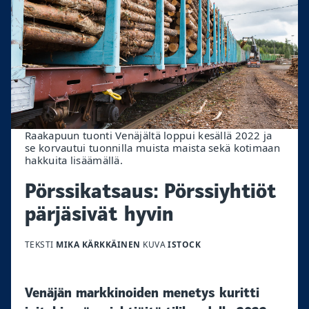
Raakapuun tuonti Venäjältä loppui kesällä 2022 ja
se korvautui tuonnilla muista maista sekä kotimaan
hakkuita lisäämällä.
Pörssikatsaus: Pörssiyhtiöt
pärjäsivät hyvin
TEKSTI
MIKA KÄRKKÄINEN
KUVA
ISTOCK
Venäjän markkinoiden menetys kuritti