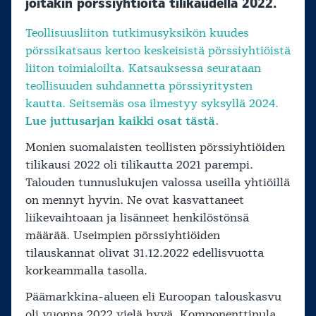
joitakin pörssiyhtiöitä tilikaudella 2022.
Teollisuusliiton tutkimusyksikön kuudes
pörssikatsaus kertoo keskeisistä pörssiyhtiöistä
liiton toimialoilta. Katsauksessa seurataan
teollisuuden suhdannetta pörssiyritysten
kautta. Seitsemäs osa ilmestyy syksyllä 2024.
Lue juttusarjan kaikki osat tästä.
Monien suomalaisten teollisten pörssiyhtiöiden
tilikausi 2022 oli tilikautta 2021 parempi.
Talouden tunnuslukujen valossa useilla yhtiöillä
on mennyt hyvin. Ne ovat kasvattaneet
liikevaihtoaan ja lisänneet henkilöstönsä
määrää. Useimpien pörssiyhtiöiden
tilauskannat olivat 31.12.2022 edellisvuotta
korkeammalla tasolla.
Päämarkkina-alueen eli Euroopan talouskasvu
oli vuonna 2022 vielä hyvä. Komponenttipula,