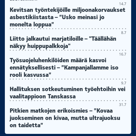
14.7
Kevitsan työntekijöille miljoonakorvaukset
asbestikiistasta – ”Usko meinasi jo
monelta loppua”
8.7
Liitto jalkautui marjatiloille – "Täällähän
näkyy huippupalkkoja"
16.7
Työsuojeluhenkilöiden määrä kasvoi
ennätyksellisesti – ”Kampanjallamme iso
rooli kasvussa”
9.7
Hallituksen sotkeutuminen työehtoihin vei
vaalitappioon Tanskassa
31.7
Pitkien matkojen erikoismies – ”Kovaa
juokseminen on kivaa, mutta ultrajuoksu
on taidetta”