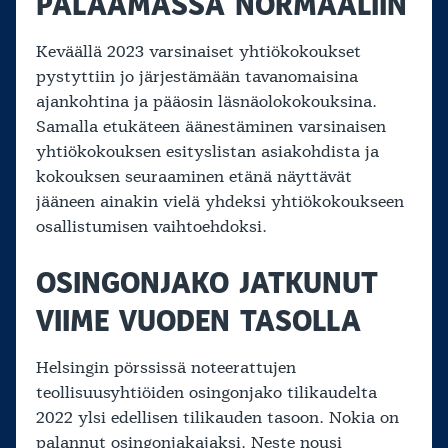
PALAAMASSA NORMAALIIN
Keväällä 2023 varsinaiset yhtiökokoukset
pystyttiin jo järjestämään tavanomaisina
ajankohtina ja pääosin läsnäolokokouksina.
Samalla etukäteen äänestäminen varsinaisen
yhtiökokouksen esityslistan asiakohdista ja
kokouksen seuraaminen etänä näyttävät
jääneen ainakin vielä yhdeksi yhtiökokoukseen
osallistumisen vaihtoehdoksi.
OSINGONJAKO JATKUNUT
VIIME VUODEN TASOLLA
Helsingin pörssissä noteerattujen
teollisuusyhtiöiden osingonjako tilikaudelta
2022 ylsi edellisen tilikauden tasoon. Nokia on
palannut osingonjakajaksi. Neste nousi