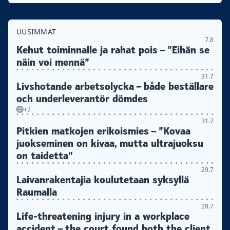
UUSIMMAT
7.8
Kehut toiminnalle ja rahat pois – ”Eihän se
näin voi mennä”
31.7
Livshotande arbetsolycka – både beställare
och underleverantör dömdes
+2
31.7
Pitkien matkojen erikoismies – ”Kovaa
juokseminen on kivaa, mutta ultrajuoksu
on taidetta”
29.7
Laivanrakentajia koulutetaan syksyllä
Raumalla
28.7
Life-threatening injury in a workplace
accident – the court found both the client