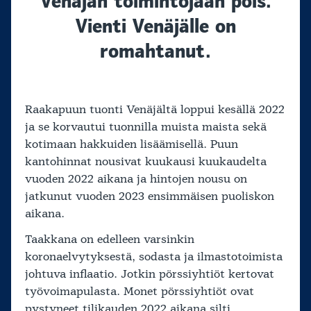
Venäjän toimintojaan pois.
Vienti Venäjälle on
romahtanut.
Raakapuun tuonti Venäjältä loppui kesällä 2022
ja se korvautui tuonnilla muista maista sekä
kotimaan hakkuiden lisäämisellä. Puun
kantohinnat nousivat kuukausi kuukaudelta
vuoden 2022 aikana ja hintojen nousu on
jatkunut vuoden 2023 ensimmäisen puoliskon
aikana.
Taakkana on edelleen varsinkin
koronaelvytyksestä, sodasta ja ilmastotoimista
johtuva inflaatio. Jotkin pörssiyhtiöt kertovat
työvoimapulasta. Monet pörssiyhtiöt ovat
pystyneet tilikauden 2022 aikana silti