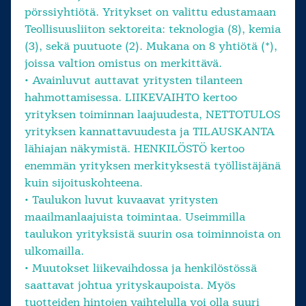
pörssiyhtiötä. Yritykset on valittu edustamaan
Teollisuusliiton sektoreita: teknologia (8), kemia
(3), sekä puutuote (2). Mukana on 8 yhtiötä (*),
joissa valtion omistus on merkittävä.
• Avainluvut auttavat yritysten tilanteen
hahmottamisessa. LIIKEVAIHTO kertoo
yrityksen toiminnan laajuudesta, NETTOTULOS
yrityksen kannattavuudesta ja TILAUSKANTA
lähiajan näkymistä. HENKILÖSTÖ kertoo
enemmän yrityksen merkityksestä työllistäjänä
kuin sijoituskohteena.
• Taulukon luvut kuvaavat yritysten
maailmanlaajuista toimintaa. Useimmilla
taulukon yrityksistä suurin osa toiminnoista on
ulkomailla.
• Muutokset liikevaihdossa ja henkilöstössä
saattavat johtua yrityskaupoista. Myös
tuotteiden hintojen vaihtelulla voi olla suuri