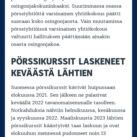
osingonjakokuninkaaksi. Suurimmassa osassa
pörssiyhtiöitä varsinainen yhtiökokous päätti
suoraan koko osingonjaosta. Vain muutamissa
pörssiyhtiöissä varsinainen yhtiökokous
valtuutti hallituksen päättämään ainakin
osasta osingonjakoa.
PÖRSSIKURSSIT LASKENEET
KEVÄÄSTÄ LÄHTIEN
Suomessa pörssikurssit kävivät huipussaan
elokuussa 2021. Sen jälkeen ne palasivat
keväällä 2022 tavanomaisemmalle tasolleen.
Notkahduksia nähtiin helmikuussa, kesäkuussa
ja syyskuussa 2022. Maaliskuusta 2023 lähtien
pörssikurssit kääntyivät taas laskuun ja ovat
elokuuhun mennessä pudonneet noin 13