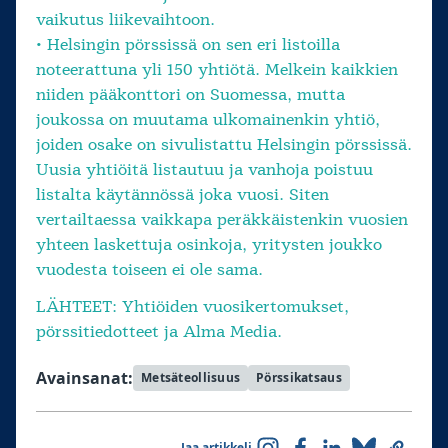
vaikutus liikevaihtoon.
• Helsingin pörssissä on sen eri listoilla
noteerattuna yli 150 yhtiötä. Melkein kaikkien
niiden pääkonttori on Suomessa, mutta
joukossa on muutama ulkomainenkin yhtiö,
joiden osake on sivulistattu Helsingin pörssissä.
Uusia yhtiöitä listautuu ja vanhoja poistuu
listalta käytännössä joka vuosi. Siten
vertailtaessa vaikkapa peräkkäistenkin vuosien
yhteen laskettuja osinkoja, yritysten joukko
vuodesta toiseen ei ole sama.
LÄHTEET: Yhtiöiden vuosikertomukset,
pörssitiedotteet ja Alma Media.
Avainsanat:
Metsäteollisuus
Pörssikatsaus
Jaa artikkeli