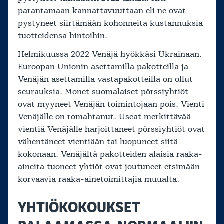
parantamaan kannattavuuttaan eli ne ovat
pystyneet siirtämään kohonneita kustannuksia
tuotteidensa hintoihin.
Helmikuussa 2022 Venäjä hyökkäsi Ukrainaan.
Euroopan Unionin asettamilla pakotteilla ja
Venäjän asettamilla vastapakotteilla on ollut
seurauksia. Monet suomalaiset pörssiyhtiöt
ovat myyneet Venäjän toimintojaan pois. Vienti
Venäjälle on romahtanut. Useat merkittävää
vientiä Venäjälle harjoittaneet pörssiyhtiöt ovat
vähentäneet vientiään tai luopuneet siitä
kokonaan. Venäjältä pakotteiden alaisia raaka-
aineita tuoneet yhtiöt ovat joutuneet etsimään
korvaavia raaka-ainetoimittajia muualta.
YHTIÖKOKOUKSET