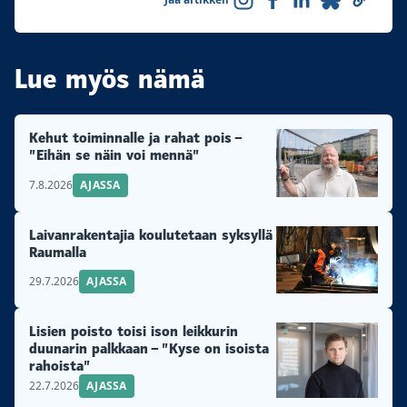
Lue myös nämä
Kehut toiminnalle ja rahat pois –
”Eihän se näin voi mennä”
7.8.2026
AJASSA
Laivanrakentajia koulutetaan syksyllä
Raumalla
29.7.2026
AJASSA
Lisien poisto toisi ison leikkurin
duunarin palkkaan – ”Kyse on isoista
rahoista”
22.7.2026
AJASSA