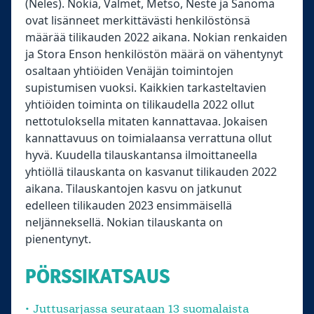
(Neles). Nokia, Valmet, Metso, Neste ja Sanoma
ovat lisänneet merkittävästi henkilöstönsä
määrää tilikauden 2022 aikana. Nokian renkaiden
ja Stora Enson henkilöstön määrä on vähentynyt
osaltaan yhtiöiden Venäjän toimintojen
supistumisen vuoksi. Kaikkien tarkasteltavien
yhtiöiden toiminta on tilikaudella 2022 ollut
nettotuloksella mitaten kannattavaa. Jokaisen
kannattavuus on toimialaansa verrattuna ollut
hyvä. Kuudella tilauskantansa ilmoittaneella
yhtiöllä tilauskanta on kasvanut tilikauden 2022
aikana. Tilauskantojen kasvu on jatkunut
edelleen tilikauden 2023 ensimmäisellä
neljänneksellä. Nokian tilauskanta on
pienentynyt.
PÖRSSIKATSAUS
• Juttusarjassa seurataan 13 suomalaista