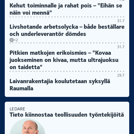
Kehut toiminnalle ja rahat pois – ”Eihän se
näin voi mennä”
31.7
Livshotande arbetsolycka – både beställare
och underleverantör dömdes
+2
31.7
Pitkien matkojen erikoismies – ”Kovaa
juokseminen on kivaa, mutta ultrajuoksu
on taidetta”
29.7
Laivanrakentajia koulutetaan syksyllä
Raumalla
LEDARE
Tieto kiinnostaa teollisuuden työntekijöitä