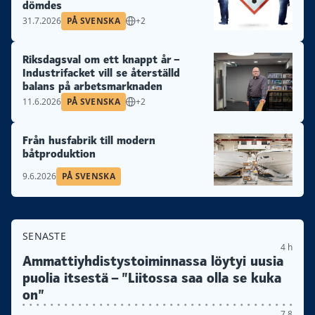
dömdes
31.7.2026
PÅ SVENSKA
+2
Riksdagsval om ett knappt år –
Industrifacket vill se återställd
balans på arbetsmarknaden
11.6.2026
PÅ SVENSKA
+2
Från husfabrik till modern
båtproduktion
9.6.2026
PÅ SVENSKA
SENASTE
4 h
Ammattiyhdistys­toiminnassa löytyi uusia
puolia itsestä – ”Liitossa saa olla se kuka
on”
7.8