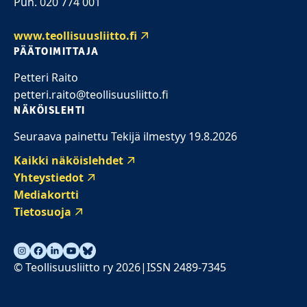
Puh. 020 774 001
www.teollisuusliitto.fi
PÄÄTOIMITTAJA
Petteri Raito
petteri.raito@teollisuusliitto.fi
NÄKÖISLEHTI
Seuraava painettu Tekijä ilmestyy 19.8.2026
Kaikki näköislehdet
Yhteystiedot
Mediakortti
Tietosuoja
© Teollisuusliitto ry 2026
ISSN 2489-7345
|