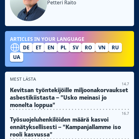
Petteri Raito
ARTICLES IN YOUR LANGUAGE
DE
ET
EN
PL
SV
RO
VN
RU
UA
MEST LÄSTA
14.7
Kevitsan työntekijöille miljoonakorvaukset
asbestikiistasta – ”Usko meinasi jo
monelta loppua”
16.7
Työsuojeluhenkilöiden määrä kasvoi
ennätyksellisesti – ”Kampanjallamme iso
rooli kasvussa”