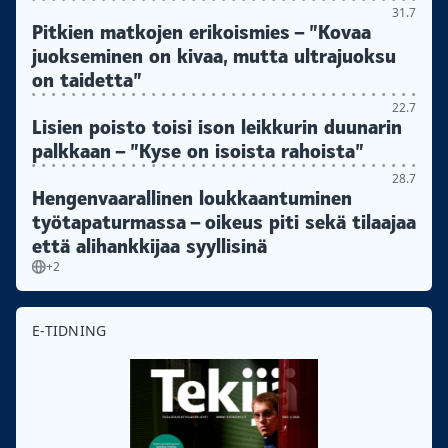
31.7
Pitkien matkojen erikoismies – ”Kovaa
juokseminen on kivaa, mutta ultrajuoksu
on taidetta”
22.7
Lisien poisto toisi ison leikkurin duunarin
palkkaan – ”Kyse on isoista rahoista”
28.7
Hengenvaarallinen loukkaantuminen
työtapaturmassa – oikeus piti sekä tilaajaa
että alihankkijaa syyllisinä
+2
E-TIDNING