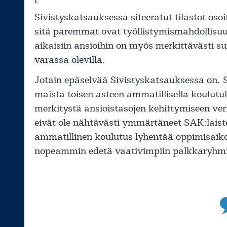
Sivistyskatsauksessa siteeratut tilastot oso
sitä paremmat ovat työllistymismahdollisu
aikaisiin ansioihin on myös merkittävästi s
varassa olevilla.
Jotain epäselvää Sivistyskatsauksessa on
maista toisen asteen ammatillisella koulutuk
merkitystä ansioistasojen kehittymiseen ver
eivät ole nähtävästi ymmärtäneet SAK:laiste
ammatillinen koulutus lyhentää oppimisaikoja
nopeammin edetä vaativimpiin palkkaryhmi