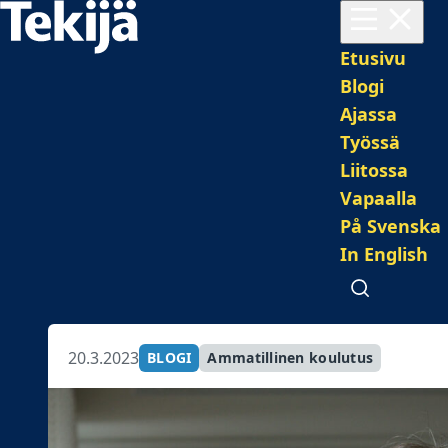
Avaa valikko
Pääval
Etusivu
Blogi
Ajassa
Työssä
Liitossa
Vapaalla
På Svenska
In English
Avaa haku
20.3.2023
BLOGI
Ammatillinen koulutus