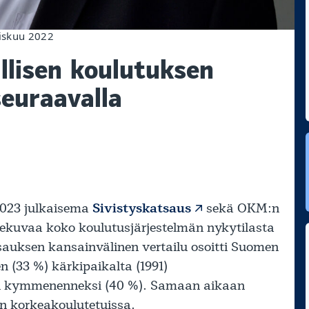
liskuu 2022
llisen koulutuksen
seuraavalla
.2023 julkaisema
Sivistyskatsaus
sekä OKM:n
nnekuvaa koko koulutusjärjestelmän nykytilasta
sauksen kansainvälinen vertailu osoitti Suomen
(33 %) kärkipaikalta (1991)
 kymmenenneksi (40 %). Samaan aikaan
n korkeakoulutetuissa.