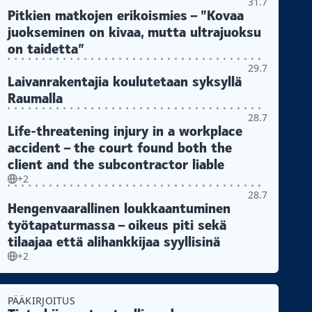
31.7
Pitkien matkojen erikoismies – ”Kovaa
juokseminen on kivaa, mutta ultrajuoksu
on taidetta”
29.7
Laivanrakentajia koulutetaan syksyllä
Raumalla
28.7
Life-threatening injury in a workplace
accident – the court found both the
client and the subcontractor liable
+2
28.7
Hengenvaarallinen loukkaantuminen
työtapaturmassa – oikeus piti sekä
tilaajaa että alihankkijaa syyllisinä
+2
PÄÄKIRJOITUS