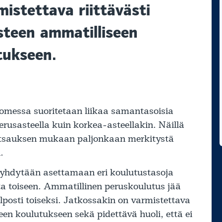
istettava riittävästi
steen ammatilliseen
tukseen.
uomessa suoritetaan liikaa samantasoisia
perusasteella kuin korkea-asteellakin. Näillä
 katsauksen mukaan paljonkaan merkitystä
.
 ryhdytään asettamaan eri koulutustasoja
ta toiseen. Ammatillinen peruskoulutus jää
lposti toiseksi. Jatkossakin on varmistettava
een koulutukseen sekä pidettävä huoli, että ei