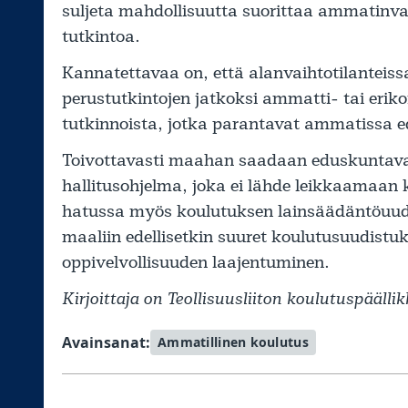
suljeta mahdollisuutta suorittaa ammatinv
tutkintoa.
Kannatettavaa on, että alanvaihtotilantei
perustutkintojen jatkoksi ammatti- tai erik
tutkinnoista, jotka parantavat ammatissa ed
Toivottavasti maahan saadaan eduskuntavaali
hallitusohjelma, joka ei lähde leikkaamaan 
hatussa myös koulutuksen lainsäädäntöuudi
maaliin edellisetkin suuret koulutusuudistu
oppivelvollisuuden laajentuminen.
Kirjoittaja on Teollisuusliiton koulutuspäällik
Avainsanat:
Ammatillinen koulutus