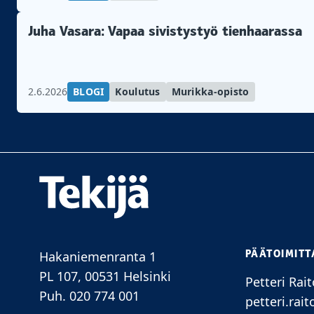
Juha Vasara: Vapaa sivistystyö tienhaarassa
2.6.2026
BLOGI
Koulutus
Murikka-opisto
PÄÄTOIMITT
Hakaniemenranta 1
PL 107, 00531 Helsinki
Petteri Rait
Puh. 020 774 001
petteri.rait