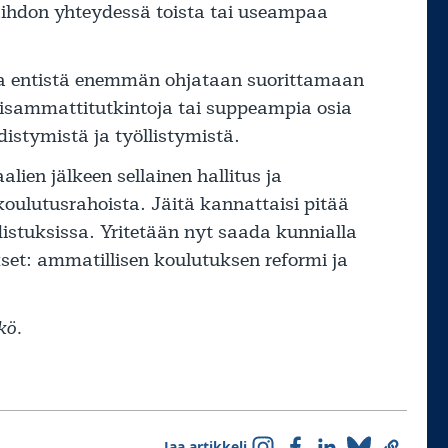
aihdon yhteydessä toista tai useampaa
ssa entistä enemmän ohjataan suorittamaan
oisammattitutkintoja tai suppeampia osia
istymistä ja työllistymistä.
en jälkeen sellainen hallitus ja
koulutusrahoista. Jäitä kannattaisi pitää
stuksissa. Yritetään nyt saada kunnialla
kset: ammatillisen koulutuksen reformi ja
kö.
Jaa artikkeli