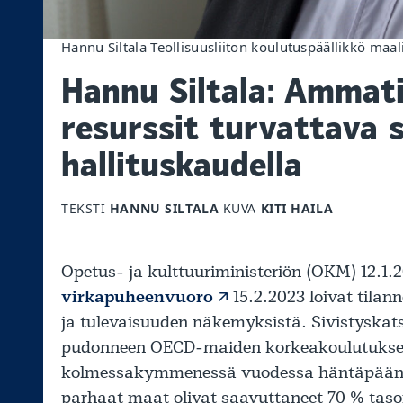
Hannu Siltala Teollisuusliiton koulutuspäällikkö maa
Hannu Siltala: Ammati
resurssit turvattava 
hallituskaudella
TEKSTI
HANNU SILTALA
KUVA
KITI HAILA
Opetus- ja kulttuuriministeriön (OKM) 12.1
virkapuheenvuoro
15.2.2023 loivat tila
ja tulevaisuuden näkemyksistä. Sivistyskat
pudonneen OECD-maiden korkeakoulutuksen 
kolmessakymmenessä vuodessa häntäpään
parhaat maat olivat saavuttaneet 70 % taso