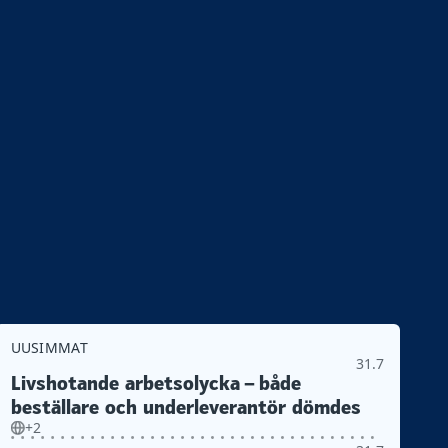
UUSIMMAT
31.7
Livshotande arbetsolycka – både
beställare och underleverantör dömdes
+2