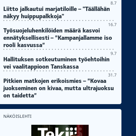
8.7
Liitto jalkautui marjatiloille – "Täällähän
näkyy huippupalkkoja"
16.7
Työsuojeluhenkilöiden määrä kasvoi
ennätyksellisesti – ”Kampanjallamme iso
rooli kasvussa”
9.7
Hallituksen sotkeutuminen työehtoihin
vei vaalitappioon Tanskassa
31.7
Pitkien matkojen erikoismies – ”Kovaa
juokseminen on kivaa, mutta ultrajuoksu
on taidetta”
NÄKÖISLEHTI