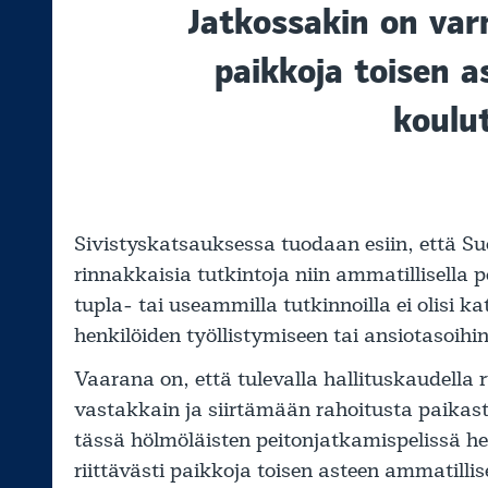
Jatkossakin on varm
paikkoja toisen a
koulu
Sivistyskatsauksessa tuodaan esiin, että S
rinnakkaisia tutkintoja niin ammatillisella 
tupla- tai useammilla tutkinnoilla ei olisi
henkilöiden työllistymiseen tai ansiotasoihin
Vaarana on, että tulevalla hallituskaudella
vastakkain ja siirtämään rahoitusta paikas
tässä hölmöläisten peitonjatkamispelissä he
riittävästi paikkoja toisen asteen ammatillis