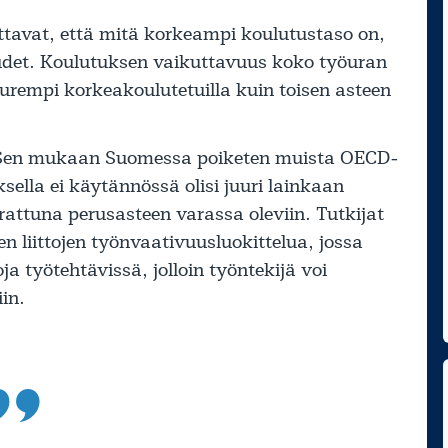
ittavat, että mitä korkeampi koulutustaso on,
udet. Koulutuksen vaikuttavuus koko työuran
uurempi korkeakoulutetuilla kuin toisen asteen
. Sen mukaan Suomessa poiketen muista OECD-
sella ei käytännössä olisi juuri lainkaan
rattuna perusasteen varassa oleviin. Tutkijat
n liittojen työnvaativuusluokittelua, jossa
 työtehtävissä, jolloin työntekijä voi
in.