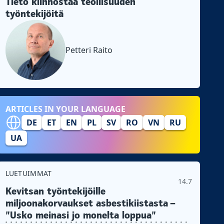
Tieto kiinnostaa teollisuuden
työntekijöitä
Petteri Raito
ARTICLES IN YOUR LANGUAGE
DE
ET
EN
PL
SV
RO
VN
RU
UA
LUETUIMMAT
14.7
Kevitsan työntekijöille
miljoonakorvaukset asbestikiistasta –
”Usko meinasi jo monelta loppua”