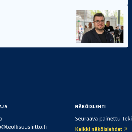
AJA
NÄKÖISLEHTI
o
Seuraava painettu Teki
o@teollisuusliitto.fi
Kaikki näköislehdet