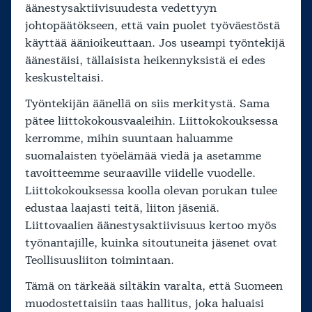
äänestysaktiivisuudesta vedettyyn
johtopäätökseen, että vain puolet työväestöstä
käyttää äänioikeuttaan. Jos useampi työntekijä
äänestäisi, tällaisista heikennyksistä ei edes
keskusteltaisi.
Työntekijän äänellä on siis merkitystä. Sama
pätee liittokokousvaaleihin. Liittokokouksessa
kerromme, mihin suuntaan haluamme
suomalaisten työelämää viedä ja asetamme
tavoitteemme seuraaville viidelle vuodelle.
Liittokokouksessa koolla olevan porukan tulee
edustaa laajasti teitä, liiton jäseniä.
Liittovaalien äänestysaktiivisuus kertoo myös
työnantajille, kuinka sitoutuneita jäsenet ovat
Teollisuusliiton toimintaan.
Tämä on tärkeää siltäkin varalta, että Suomeen
muodostettaisiin taas hallitus, joka haluaisi