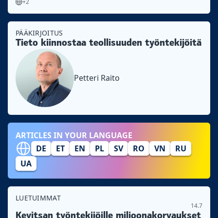
+2
PÄÄKIRJOITUS
Tieto kiinnostaa teollisuuden työntekijöitä
Petteri Raito
ARTICLES IN YOUR LANGUAGE
DE
ET
EN
PL
SV
RO
VN
RU
UA
LUETUIMMAT
14.7
Kevitsan työntekijöille miljoonakorvaukset