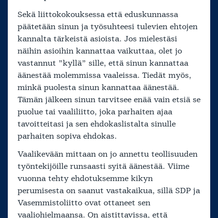
Sekä liittokokouksessa että eduskunnassa
päätetään sinun ja työsuhteesi tulevien ehtojen
kannalta tärkeistä asioista. Jos mielestäsi
näihin asioihin kannattaa vaikuttaa, olet jo
vastannut ”kyllä” sille, että sinun kannattaa
äänestää molemmissa vaaleissa. Tiedät myös,
minkä puolesta sinun kannattaa äänestää.
Tämän jälkeen sinun tarvitsee enää vain etsiä se
puolue tai vaaliliitto, joka parhaiten ajaa
tavoitteitasi ja sen ehdokaslistalta sinulle
parhaiten sopiva ehdokas.
Vaalikevään mittaan on jo annettu teollisuuden
työntekijöille runsaasti syitä äänestää. Viime
vuonna tehty ehdotuksemme kikyn
perumisesta on saanut vastakaikua, sillä SDP ja
Vasemmistoliitto ovat ottaneet sen
vaaliohjelmaansa. On aistittavissa, että