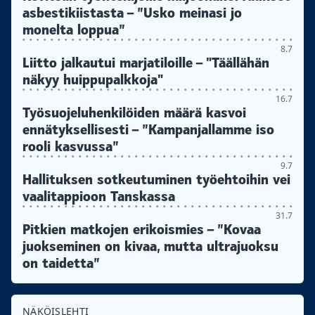
asbestikiistasta – ”Usko meinasi jo
monelta loppua”
8.7
Liitto jalkautui marjatiloille – "Täällähän
näkyy huippupalkkoja"
16.7
Työsuojeluhenkilöiden määrä kasvoi
ennätyksellisesti – ”Kampanjallamme iso
rooli kasvussa”
9.7
Hallituksen sotkeutuminen työehtoihin vei
vaalitappioon Tanskassa
31.7
Pitkien matkojen erikoismies – ”Kovaa
juokseminen on kivaa, mutta ultrajuoksu
on taidetta”
NÄKÖISLEHTI