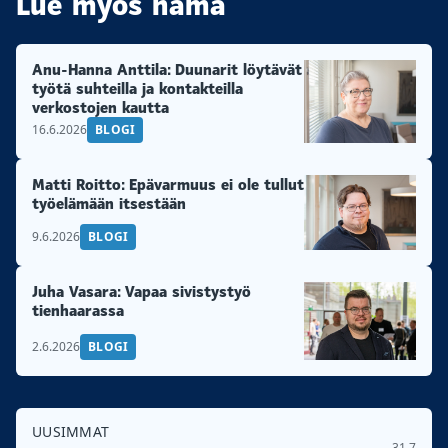
Lue myös nämä
Anu-Hanna Anttila: Duunarit löytävät
työtä suhteilla ja kontakteilla
verkostojen kautta
16.6.2026
BLOGI
Matti Roitto: Epävarmuus ei ole tullut
työelämään itsestään
9.6.2026
BLOGI
Juha Vasara: Vapaa sivistystyö
tienhaarassa
2.6.2026
BLOGI
UUSIMMAT
31.7