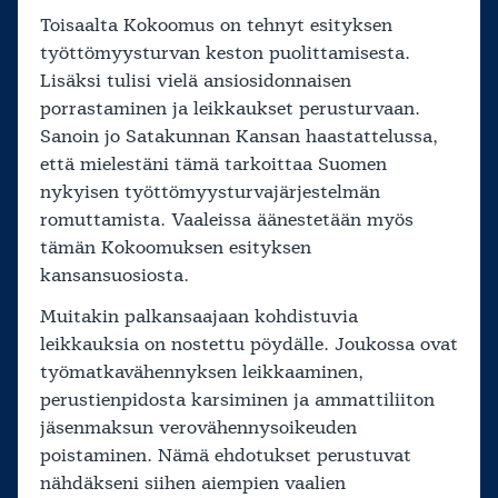
Toisaalta Kokoomus on tehnyt esityksen
työttömyysturvan keston puolittamisesta.
Lisäksi tulisi vielä ansiosidonnaisen
porrastaminen ja leikkaukset perusturvaan.
Sanoin jo Satakunnan Kansan haastattelussa,
että mielestäni tämä tarkoittaa Suomen
nykyisen työttömyysturvajärjestelmän
romuttamista. Vaaleissa äänestetään myös
tämän Kokoomuksen esityksen
kansansuosiosta.
Muitakin palkansaajaan kohdistuvia
leikkauksia on nostettu pöydälle. Joukossa ovat
työmatkavähennyksen leikkaaminen,
perustienpidosta karsiminen ja ammattiliiton
jäsenmaksun verovähennysoikeuden
poistaminen. Nämä ehdotukset perustuvat
nähdäkseni siihen aiempien vaalien