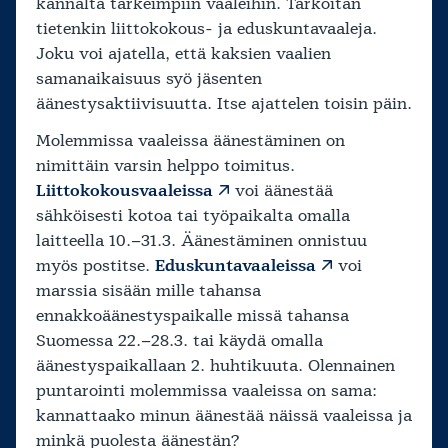
kannalta tärkeimpiin vaaleihin. Tarkoitan
tietenkin liittokokous- ja eduskuntavaaleja.
Joku voi ajatella, että kaksien vaalien
samanaikaisuus syö jäsenten
äänestysaktiivisuutta. Itse ajattelen toisin päin.
Molemmissa vaaleissa äänestäminen on
nimittäin varsin helppo toimitus.
Liittokokousvaaleissa
voi äänestää
sähköisesti kotoa tai työpaikalta omalla
laitteella 10.–31.3. Äänestäminen onnistuu
myös postitse.
Eduskuntavaaleissa
voi
marssia sisään mille tahansa
ennakkoäänestyspaikalle missä tahansa
Suomessa 22.–28.3. tai käydä omalla
äänestyspaikallaan 2. huhtikuuta. Olennainen
puntarointi molemmissa vaaleissa on sama:
kannattaako minun äänestää näissä vaaleissa ja
minkä puolesta äänestän?