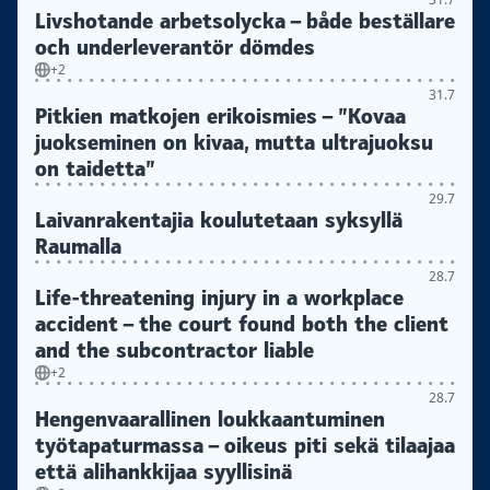
Livshotande arbetsolycka – både beställare
och underleverantör dömdes
+2
31.7
Pitkien matkojen erikoismies – ”Kovaa
juokseminen on kivaa, mutta ultrajuoksu
on taidetta”
29.7
Laivanrakentajia koulutetaan syksyllä
Raumalla
28.7
Life-threatening injury in a workplace
accident – the court found both the client
and the subcontractor liable
+2
28.7
Hengenvaarallinen loukkaantuminen
työtapaturmassa – oikeus piti sekä tilaajaa
että alihankkijaa syyllisinä