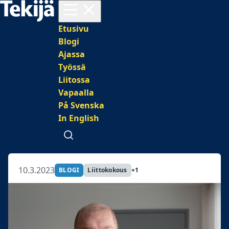
Avaa valikko
Päävalikko
Etusivu
Blogi
Ajassa
Työssä
Liitossa
Vapaalla
På Svenska
In English
Avaa haku
10.3.2023
BLOGI
Liittokokous
+1