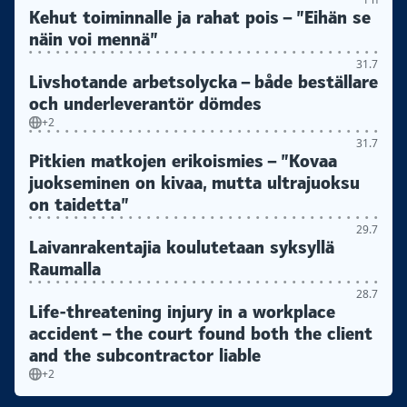
Kehut toiminnalle ja rahat pois – ”Eihän se
näin voi mennä”
31.7
Livshotande arbetsolycka – både beställare
och underleverantör dömdes
+2
31.7
Pitkien matkojen erikoismies – ”Kovaa
juokseminen on kivaa, mutta ultrajuoksu
on taidetta”
29.7
Laivanrakentajia koulutetaan syksyllä
Raumalla
28.7
Life-threatening injury in a workplace
accident – the court found both the client
and the subcontractor liable
+2