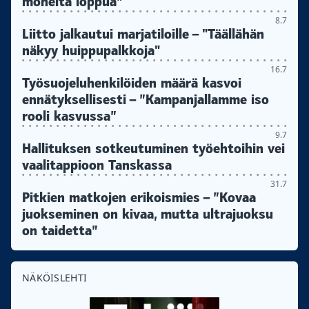
monelta loppua”
8.7
Liitto jalkautui marjatiloille – "Täällähän
näkyy huippupalkkoja"
16.7
Työsuojeluhenkilöiden määrä kasvoi
ennätyksellisesti – ”Kampanjallamme iso
rooli kasvussa”
9.7
Hallituksen sotkeutuminen työehtoihin vei
vaalitappioon Tanskassa
31.7
Pitkien matkojen erikoismies – ”Kovaa
juokseminen on kivaa, mutta ultrajuoksu
on taidetta”
NÄKÖISLEHTI