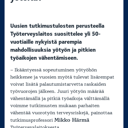
Uusien tutkimustulosten perusteella
Työterveyslaitos suosittelee yli 50-
vuotiaille nykyistä parempia
mahdollisuuksia yötyön ja pitkien
työaikojen vähentämiseen.
– Ikääntyessä sopeutuminen yötyöhön
heikkenee ja vuosien myötä tulevat lisärempat
voivat lisätä palautumistarvetta raskaiden
työvuorojen jälkeen. Juuri yötyön määrää
vähentämällä ja pitkiä työaikoja välttämällä
voimme tutkimusten mukaan parhaiten
vähentää vuorotyön terveysriskejä, painottaa
Mikko Härmä
tutkimusprofessori
Työterveyslaitoksesta.