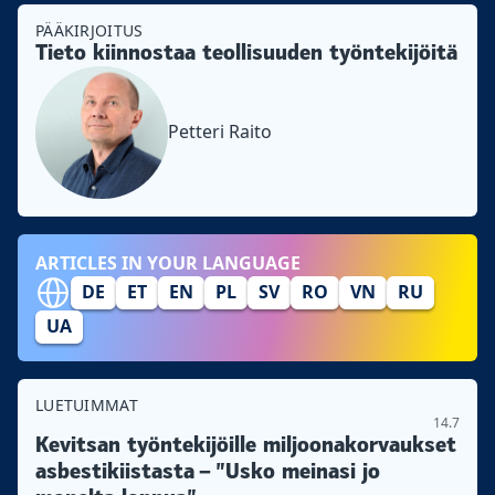
PÄÄKIRJOITUS
Tieto kiinnostaa teollisuuden työntekijöitä
Petteri Raito
ARTICLES IN YOUR LANGUAGE
DE
ET
EN
PL
SV
RO
VN
RU
UA
LUETUIMMAT
14.7
Kevitsan työntekijöille miljoonakorvaukset
asbestikiistasta – ”Usko meinasi jo