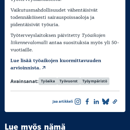
Vaikutusmahdollisuudet vähentäisivät
todennäköisesti sairauspoissaoloja ja
pidentäisivät työuria.
Työterveyslaitoksen päivitetty
Työaikojen
liikennevalomalli
antaa suosituksia myös yli 50-
vuotiaille.
Lue lisää työaikojen kuormittavuuden
arvioinnista.
Avainsanat:
Työaika
Työvuorot
Työympäristö
Jaa artikkeli
Lue myös nämä