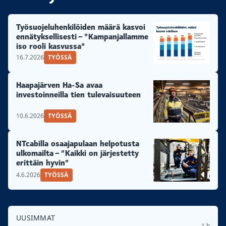
Työsuojeluhenkilöiden määrä kasvoi
ennätyksellisesti – ”Kampanjallamme
iso rooli kasvussa”
16.7.2026
TYÖSSÄ
Haapajärven Ha-Sa avaa
investoinneilla tien tulevaisuuteen
10.6.2026
TYÖSSÄ
NTcabilla osaajapulaan helpotusta
ulkomailta – ”Kaikki on järjestetty
erittäin hyvin”
4.6.2026
TYÖSSÄ
UUSIMMAT
1 h