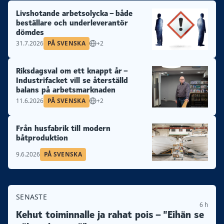
Livshotande arbetsolycka – både
beställare och underleverantör
dömdes
31.7.2026
PÅ SVENSKA
+2
Riksdagsval om ett knappt år –
Industrifacket vill se återställd
balans på arbetsmarknaden
11.6.2026
PÅ SVENSKA
+2
Från husfabrik till modern
båtproduktion
9.6.2026
PÅ SVENSKA
SENASTE
6 h
Kehut toiminnalle ja rahat pois – ”Eihän se