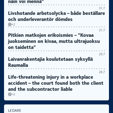
näin voi mennä”
31.7
Livshotande arbetsolycka – både beställare
och underleverantör dömdes
+2
31.7
Pitkien matkojen erikoismies – ”Kovaa
juokseminen on kivaa, mutta ultrajuoksu
on taidetta”
29.7
Laivanrakentajia koulutetaan syksyllä
Raumalla
28.7
Life-threatening injury in a workplace
accident – the court found both the client
and the subcontractor liable
+2
LEDARE