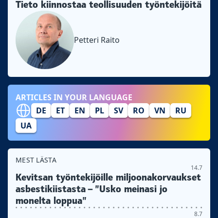
Tieto kiinnostaa teollisuuden työntekijöitä
Petteri Raito
ARTICLES IN YOUR LANGUAGE
DE
ET
EN
PL
SV
RO
VN
RU
UA
MEST LÄSTA
14.7
Kevitsan työntekijöille miljoonakorvaukset
asbestikiistasta – ”Usko meinasi jo
monelta loppua”
8.7