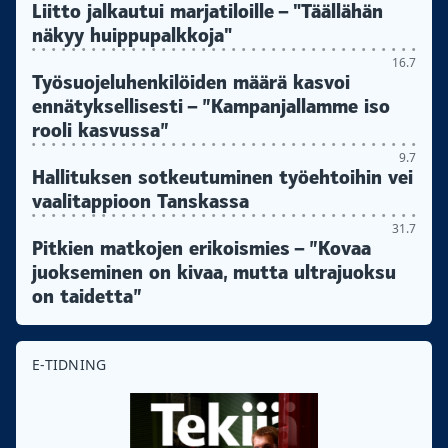
Liitto jalkautui marjatiloille – "Täällähän
näkyy huippupalkkoja"
16.7
Työsuojeluhenkilöiden määrä kasvoi
ennätyksellisesti – ”Kampanjallamme iso
rooli kasvussa”
9.7
Hallituksen sotkeutuminen työehtoihin vei
vaalitappioon Tanskassa
31.7
Pitkien matkojen erikoismies – ”Kovaa
juokseminen on kivaa, mutta ultrajuoksu
on taidetta”
E-TIDNING