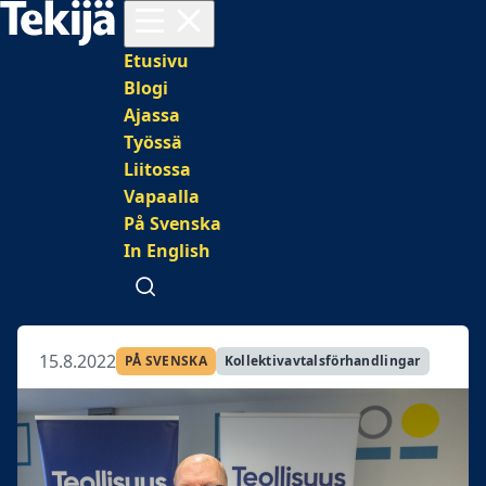
Avaa valikko
Päävalikko
Etusivu
Blogi
Ajassa
Työssä
Liitossa
Vapaalla
På Svenska
In English
Avaa haku
15.8.2022
PÅ SVENSKA
Kollektivavtalsförhandlingar