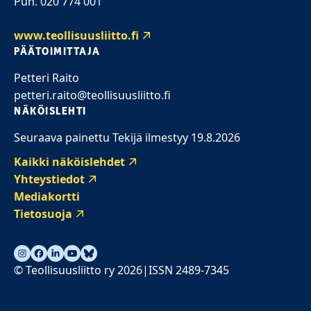
Puh. 020 774 001
www.teollisuusliitto.fi
PÄÄTOIMITTAJA
Petteri Raito
petteri.raito@teollisuusliitto.fi
NÄKÖISLEHTI
Seuraava painettu Tekijä ilmestyy 19.8.2026
Kaikki näköislehdet
Yhteystiedot
Mediakortti
Tietosuoja
© Teollisuusliitto ry 2026
ISSN 2489-7345
|