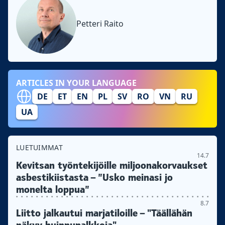
Petteri Raito
ARTICLES IN YOUR LANGUAGE
DE
ET
EN
PL
SV
RO
VN
RU
UA
LUETUIMMAT
14.7
Kevitsan työntekijöille miljoonakorvaukset
asbestikiistasta – ”Usko meinasi jo
monelta loppua”
8.7
Liitto jalkautui marjatiloille – "Täällähän