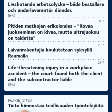
Livshotande arbetsolycka – både beställare
och underleverantör dömdes
+2
31.7
Pitkien matkojen erikoismies – ”Kovaa
juokseminen on kivaa, mutta ultrajuoksu
on taidetta”
29.7
Laivanrakentajia koulutetaan syksyllä
Raumalla
28.7
Life-threatening injury in a workplace
accident – the court found both the client
and the subcontractor liable
+2
PÄÄKIRJOITUS
Tieto kiinnostaa teollisuuden työntekijöitä