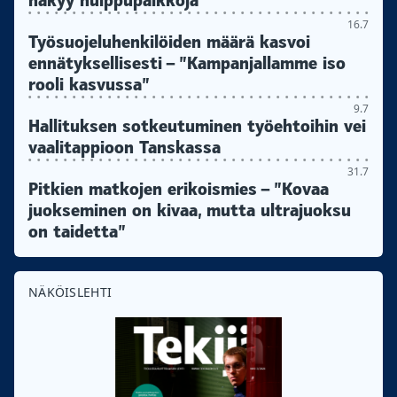
näkyy huippupalkkoja"
16.7
Työsuojeluhenkilöiden määrä kasvoi
ennätyksellisesti – ”Kampanjallamme iso
rooli kasvussa”
9.7
Hallituksen sotkeutuminen työehtoihin vei
vaalitappioon Tanskassa
31.7
Pitkien matkojen erikoismies – ”Kovaa
juokseminen on kivaa, mutta ultrajuoksu
on taidetta”
NÄKÖISLEHTI