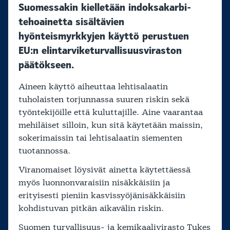
Suomessakin kielletään indoksakarbi-
tehoainetta sisältävien
hyönteismyrkkyjen käyttö perustuen
EU:n elintarviketurvallisuusviraston
päätökseen.
Aineen käyttö aiheuttaa lehtisalaatin
tuholaisten torjunnassa suuren riskin sekä
työntekijöille että kuluttajille. Aine vaarantaa
mehiläiset silloin, kun sitä käytetään maissin,
sokerimaissin tai lehtisalaatin siementen
tuotannossa.
Viranomaiset löysivät ainetta käytettäessä
myös luonnonvaraisiin nisäkkäisiin ja
erityisesti pieniin kasvissyöjänisäkkäisiin
kohdistuvan pitkän aikavälin riskin.
Suomen turvallisuus- ja kemikaalivirasto Tukes