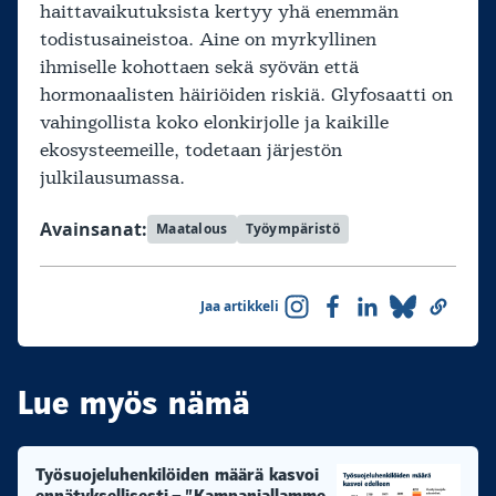
haittavaikutuksista kertyy yhä enemmän
todistusaineistoa. Aine on myrkyllinen
ihmiselle kohottaen sekä syövän että
hormonaalisten häiriöiden riskiä. Glyfosaatti on
vahingollista koko elonkirjolle ja kaikille
ekosysteemeille, todetaan järjestön
julkilausumassa.
Avainsanat:
Maatalous
Työympäristö
Jaa artikkeli
Lue myös nämä
Työsuojeluhenkilöiden määrä kasvoi
ennätyksellisesti – ”Kampanjallamme