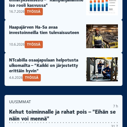
iso rooli kasvussa”
16.7.2026
TYÖSSÄ
Haapajärven Ha-Sa avaa
investoinneilla tien tulevaisuuteen
10.6.2026
TYÖSSÄ
NTcabilla osaajapulaan helpotusta
ulkomailta – ”Kaikki on järjestetty
erittäin hyvin”
4.6.2026
TYÖSSÄ
UUSIMMAT
7 h
Kehut toiminnalle ja rahat pois – ”Eihän se
näin voi mennä”
31.7