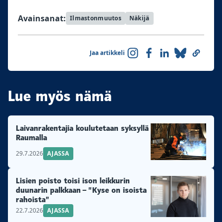
Avainsanat:
Ilmastonmuutos
Näkijä
Jaa artikkeli
Lue myös nämä
Laivanrakentajia koulutetaan syksyllä
Raumalla
29.7.2026
AJASSA
Lisien poisto toisi ison leikkurin
duunarin palkkaan – ”Kyse on isoista
rahoista”
22.7.2026
AJASSA