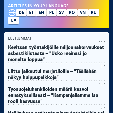
ARTICLES IN YOUR LANGUAGE
DE
ET
EN
PL
SV
RO
VN
RU
UA
LUETUIMMAT
14.7
Kevitsan työntekijöille miljoonakorvaukset
asbestikiistasta – ”Usko meinasi jo
monelta loppua”
8.7
Liitto jalkautui marjatiloille – "Täällähän
näkyy huippupalkkoja"
16.7
Työsuojeluhenkilöiden määrä kasvoi
ennätyksellisesti – ”Kampanjallamme iso
rooli kasvussa”
9.7