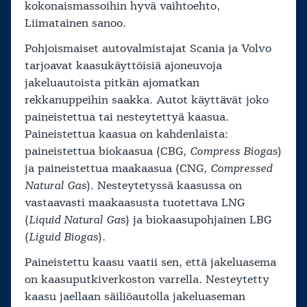
kokonaismassoihin hyvä vaihtoehto,
Liimatainen sanoo.
Pohjoismaiset autovalmistajat Scania ja Volvo
tarjoavat kaasukäyttöisiä ajoneuvoja
jakeluautoista pitkän ajomatkan
rekkanuppeihin saakka. Autot käyttävät joko
paineistettua tai nesteytettyä kaasua.
Paineistettua kaasua on kahdenlaista:
paineistettua biokaasua (CBG,
Compress Biogas
)
ja paineistettua maakaasua (CNG,
Compressed
Natural Gas
). Nesteytetyssä kaasussa on
vastaavasti maakaasusta tuotettava LNG
(
Liquid Natural Gas
) ja biokaasupohjainen LBG
(
Liguid Biogas
).
Paineistettu kaasu vaatii sen, että jakeluasema
on kaasuputkiverkoston varrella. Nesteytetty
kaasu jaellaan säiliöautolla jakeluaseman