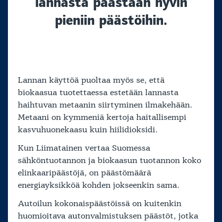
lannasta päästään hyvin
pieniin päästöihin.
Lannan käyttöä puoltaa myös se, että
biokaasua tuotettaessa estetään lannasta
haihtuvan metaanin siirtyminen ilmakehään.
Metaani on kymmeniä kertoja haitallisempi
kasvuhuonekaasu kuin hiilidioksidi.
Kun Liimatainen vertaa Suomessa
sähköntuotannon ja biokaasun tuotannon koko
elinkaaripäästöjä, on päästömäärä
energiayksikköä kohden jokseenkin sama.
Autoilun kokonaispäästöissä on kuitenkin
huomioitava autonvalmistuksen päästöt, jotka