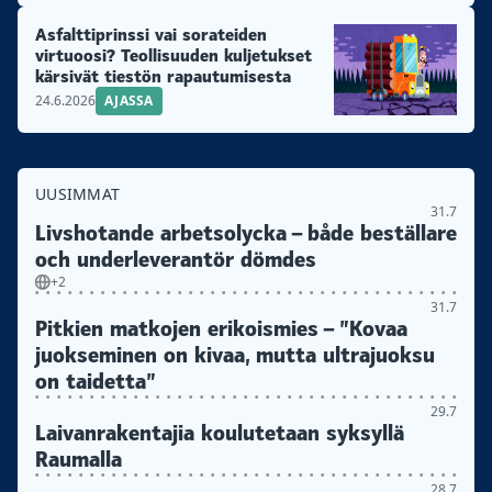
Asfalttiprinssi vai sorateiden
virtuoosi? Teollisuuden kuljetukset
kärsivät tiestön rapautumisesta
24.6.2026
AJASSA
UUSIMMAT
31.7
Livshotande arbetsolycka – både beställare
och underleverantör dömdes
+2
31.7
Pitkien matkojen erikoismies – ”Kovaa
juokseminen on kivaa, mutta ultrajuoksu
on taidetta”
29.7
Laivanrakentajia koulutetaan syksyllä
Raumalla
28.7