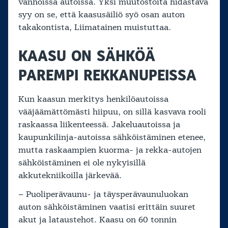
vanhoissa autoissa. Yksi muutostöitä hidastava
syy on se, että kaasusäiliö syö osan auton
takakontista, Liimatainen muistuttaa.
KAASU ON SÄHKÖÄ
PAREMPI REKKANUPEISSA
Kun kaasun merkitys henkilöautoissa
vääjäämättömästi hiipuu, on sillä kasvava rooli
raskaassa liikenteessä. Jakeluautoissa ja
kaupunkilinja-autoissa sähköistäminen etenee,
mutta raskaampien kuorma- ja rekka-autojen
sähköistäminen ei ole nykyisillä
akkutekniikoilla järkevää.
– Puoliperävaunu- ja täysperävaunuluokan
auton sähköistäminen vaatisi erittäin suuret
akut ja lataustehot. Kaasu on 60 tonnin