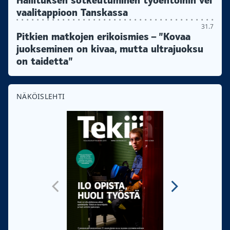
Hallituksen sotkeutuminen työehtoihin vei
vaalitappioon Tanskassa
31.7
Pitkien matkojen erikoismies – ”Kovaa
juokseminen on kivaa, mutta ultrajuoksu
on taidetta”
NÄKÖISLEHTI