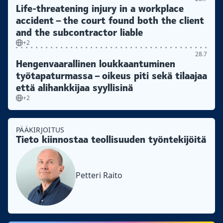
Life-threatening injury in a workplace
accident – the court found both the client
and the subcontractor liable
+2
28.7
Hengenvaarallinen loukkaantuminen
työtapaturmassa – oikeus piti sekä tilaajaa
että alihankkijaa syyllisinä
+2
PÄÄKIRJOITUS
Tieto kiinnostaa teollisuuden työntekijöitä
Petteri Raito