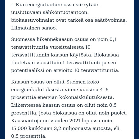
– Kun energiatuotannossa siirrytään
uusiutuvaan sähköntuotantoon,
biokaasuvoimalat ovat tärkeä osa säätövoimaa,
Liimatainen sanoo.
Suomessa liikennekaasun osuus on noin 0,1
terawattituntia vuosittaisesta 10
terawattitunnin kaasun käytöstä. Biokaasua
tuotetaan vuosittain 1 terawattitunti ja sen
potentiaaliksi on arvioitu 10 terawattituntia.
Kaasun osuus on ollut Suomen koko
energiankulutuksesta viime vuosina 4–5
prosenttia energian kokonaiskulutuksesta.
Liikenteessä kaasun osuus on ollut noin 0,5
prosenttia, josta biokaasua on ollut noin puolet.
Kaasuautoja on vuoden 2021 lopussa noin
15 000 kaikkiaan 3,2 miljoonasta autosta, eli
0,5 prosenttia.