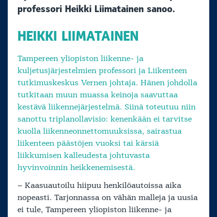
professori Heikki Liimatainen sanoo.
HEIKKI LIIMATAINEN
Tampereen yliopiston liikenne- ja
kuljetusjärjestelmien professori ja Liikenteen
tutkimuskeskus Vernen johtaja. Hänen johdolla
tutkitaan muun muassa keinoja saavuttaa
kestävä liikennejärjestelmä. Siinä toteutuu niin
sanottu triplanollavisio: kenenkään ei tarvitse
kuolla liikenneonnettomuuksissa, sairastua
liikenteen päästöjen vuoksi tai kärsiä
liikkumisen kalleudesta johtuvasta
hyvinvoinnin heikkenemisestä.
– Kaasuautoilu hiipuu henkilöautoissa aika
nopeasti. Tarjonnassa on vähän malleja ja uusia
ei tule, Tampereen yliopiston liikenne- ja