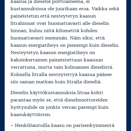
kaasua ja dieseliä polttoaineena, ei
kustannuksissa ole juurikaan eroa. Vaikka sekä
paineistetun että nesteytetyn kaasun
litrahinnat ovat huomattavasti alle dieselin
hinnan, kuluu niitä kilometriä kohden
huomattavasti enemmän. Näin siksi, että
kaasun energiatiheys on pienempi kuin dieselin.
Nesteytetyn kaasun energiatiheys on
kaksinkertainen paineistettuun kaasuun
verrattuna, mutta vain kolmannes dieselistä.
Kolmella litralla nesteytettyä kaasua pääsee
siis saman matkan kuin litralla dieseliä.
Dieselin käyttökustannuksia litraa kohti
parantaa myös se, että dieselmoottoreiden
hyötysuhde on jonkin verran parempi kuin
kaasukäyttöisten.
– Henkilöautoilla kaasu on parisenkymmentä