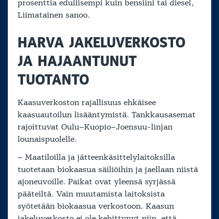
prosenttia edullisempi kuin bensiini tai diesel,
Liimatainen sanoo.
HARVA JAKELUVERKOSTO
JA HAJAANTUNUT
TUOTANTO
Kaasuverkoston rajallisuus ehkäisee
kaasuautoilun lisääntymistä. Tankkausasemat
rajoittuvat Oulu–Kuopio–Joensuu-linjan
lounaispuolelle.
– Maatiloilla ja jätteenkäsittelylaitoksilla
tuotetaan biokaasua säiliöihin ja jaellaan niistä
ajoneuvoille. Paikat ovat yleensä syrjässä
pääteiltä. Vain muutamista laitoksista
syötetään biokaasua verkostoon. Kaasun
jakeluverkosto ei ole kehittynyt niin, että