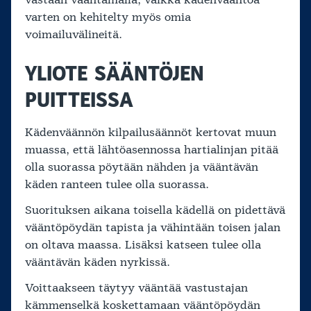
vastaan vääntämällä, vaikka kädenvääntöä
varten on kehitelty myös omia
voimailuvälineitä.
YLIOTE SÄÄNTÖJEN
PUITTEISSA
Kädenväännön kilpailusäännöt kertovat muun
muassa, että lähtöasennossa hartialinjan pitää
olla suorassa pöytään nähden ja vääntävän
käden ranteen tulee olla suorassa.
Suorituksen aikana toisella kädellä on pidettävä
vääntöpöydän tapista ja vähintään toisen jalan
on oltava maassa. Lisäksi katseen tulee olla
vääntävän käden nyrkissä.
Voittaakseen täytyy vääntää vastustajan
kämmenselkä koskettamaan vääntöpöydän