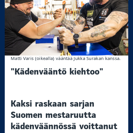
Matti Varis (oikealla) vääntää Jukka Surakan kanssa.
"Kädenvääntö kiehtoo"
Kaksi raskaan sarjan
Suomen mestaruutta
kädenväännössä voittanut