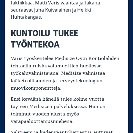
taktiikkaa. Matti Varis vääntää ja takana
seuraavat Juha Kuivalainen ja Heikki
Huhtakangas.
KUNTOILU TUKEE
TYÖNTEKOA
Varis työskentelee Medisize Oy:n Kontiolahden
tehtaalla ruiskuvalumuottien huollossa
työkaluvalmistajana. Medisize valmistaa
lääketeollisuuden ja terveysteknologian
muovikomponentteja.
Ensi keväänä hänellä tulee kolme vuotta
täyteen Medisizen palveluksessa. Hän on
toiminut vuoden alusta myös
varapääluottamusmiehenä.
Salitreeni ja kädenvääntöharrastus auttavat