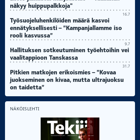
näkyy huippupalkkoja"
16.7
Työsuojeluhenkilöiden määrä kasvoi
ennätyksellisesti – ”Kampanjallamme iso
rooli kasvussa”
9.7
Hallituksen sotkeutuminen työehtoihin vei
vaalitappioon Tanskassa
31.7
Pitkien matkojen erikoismies – ”Kovaa
juokseminen on kivaa, mutta ultrajuoksu
on taidetta”
NÄKÖISLEHTI