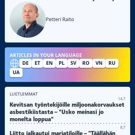
Petteri Raito
ARTICLES IN YOUR LANGUAGE
DE
ET
EN
PL
SV
RO
VN
RU
UA
LUETUIMMAT
14.7
Kevitsan työntekijöille miljoonakorvaukset
asbestikiistasta – ”Usko meinasi jo
monelta loppua”
8.7
Liitto jalkautui marjatiloille – "Täällähän