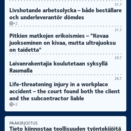
31.7
Livshotande arbetsolycka – både beställare
och underleverantör dömdes
+2
31.7
Pitkien matkojen erikoismies – ”Kovaa
juokseminen on kivaa, mutta ultrajuoksu
on taidetta”
29.7
Laivanrakentajia koulutetaan syksyllä
Raumalla
28.7
Life-threatening injury in a workplace
accident – the court found both the client
and the subcontractor liable
+2
PÄÄKIRJOITUS
Tieto kiinnostaa teollisuuden työntekijöitä