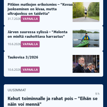
Pitkien matkojen erikoismies – ”Kovaa
juokseminen on kivaa, mutta
ultrajuoksu on taidetta”
31.7.2026
VAPAALLA
Järven suuressa sylissä – ”Melonta
on mieltä rauhoittava harrastus”
10.6.2026
VAPAALLA
Taukovisa 3/2026
10.6.2026
VAPAALLA
UUSIMMAT
9 h
Kehut toiminnalle ja rahat pois – ”Eihän se
näin voi mennä”