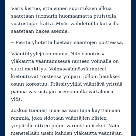
Varis kertoo, että ennen suorituksen alkua
saatetaan tuomarin huomaamatta puristella
vastustajan kättä. Myös vaihdetuilla katseilla
saatetaan hakea asemia.
– Pientä yliotetta haetaan sääntöjen puitteissa.
Vääntötyylejä on monia. Niin sanotussa
yläkautta vääntämisessä ranteen voimalla on
suuri merkitys. Voimaväännössä ranteet
kietoutuvat toistensa ympäri, jolloin hauiksen
osuus korostuu. Prässityylillä vääntävä yrittää
painaa vastustajan asemoimalla vartalonsa
ylös.
Joskus tuomari määrää vääntäjiä käyttämään
remmiä, joka sidotaan vääntäjien käsien
ympärille otteen pidon varmistamiseksi. Näin
menetellään usein kahden yläkautta vääntäjän