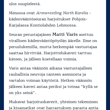
ulos suupielestä.
Menossa ovat
Armwrestling North Karelia
-
kädenvääntöseuran harjoitukset Pohjois-
Karjalassa Kontiolahden Lehmossa.
Matti Varis
Seuran perustajajäsen
asettuu
virallisen kädenvääntöpöydän äärelle. Ilme on
peruslukemilla, mutta herkempää vastustajaa
saattaa hirvittää. Harjoittelukaveri tarttuu
käteen, ja jälleen koetellaan voimia.
Varis antaa väännön aikana vastustajalleen
rauhallisia neuvoja ranteen asennosta ja
vartalon voiman käytöstä. Hetken väännön
jälkeen kaveri antaa periksi ja toteaa ”kyllä se
on yks seinä”.
Mukavat harjoituskaverit, yhteinen tekeminen
ja kisamatkat ovat harrastuksen parasta antia.