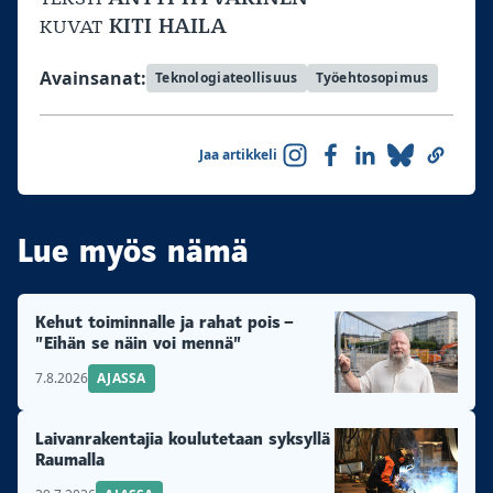
KITI HAILA
KUVAT
Avainsanat:
Teknologiateollisuus
Työehtosopimus
Jaa artikkeli
Lue myös nämä
Kehut toiminnalle ja rahat pois –
”Eihän se näin voi mennä”
7.8.2026
AJASSA
Laivanrakentajia koulutetaan syksyllä
Raumalla