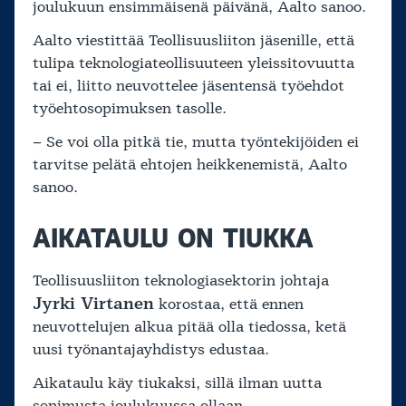
joulukuun ensimmäisenä päivänä, Aalto sanoo.
Aalto viestittää Teollisuusliiton jäsenille, että
tulipa teknologiateollisuuteen yleissitovuutta
tai ei, liitto neuvottelee jäsentensä työehdot
työehtosopimuksen tasolle.
– Se voi olla pitkä tie, mutta työntekijöiden ei
tarvitse pelätä ehtojen heikkenemistä, Aalto
sanoo.
AIKATAULU ON TIUKKA
Teollisuusliiton teknologiasektorin johtaja
Jyrki Virtanen
korostaa, että ennen
neuvottelujen alkua pitää olla tiedossa, ketä
uusi työnantajayhdistys edustaa.
Aikataulu käy tiukaksi, sillä ilman uutta
sopimusta joulukuussa ollaan