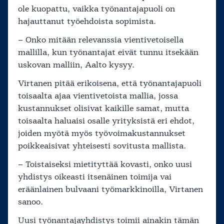
ole kuopattu, vaikka työnantajapuoli on
hajauttanut työehdoista sopimista.
– Onko mitään relevanssia vientivetoisella
mallilla, kun työnantajat eivät tunnu itsekään
uskovan malliin, Aalto kysyy.
Virtanen pitää erikoisena, että työnantajapuoli
toisaalta ajaa vientivetoista mallia, jossa
kustannukset olisivat kaikille samat, mutta
toisaalta haluaisi osalle yrityksistä eri ehdot,
joiden myötä myös työvoimakustannukset
poikkeaisivat yhteisesti sovitusta mallista.
– Toistaiseksi mietityttää kovasti, onko uusi
yhdistys oikeasti itsenäinen toimija vai
eräänlainen bulvaani työmarkkinoilla, Virtanen
sanoo.
Uusi työnantajayhdistys toimii ainakin tämän