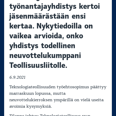
työnantajayhdistys kertoi
jäsenmäärästään ensi
kertaa. Nykytiedoilla on
vaikea arvioida, onko
yhdistys todellinen
neuvottelukumppani
Teollisuusliitolle.
6.9.2021
Teknologiateollisuuden työehtosopimus päättyy
marraskuun lopussa, mutta
neuvottelukierroksen ympärillä on vielä useita
avoimia kysymyksiä.
Tilanne johtuu Teknologiateollisuus ry:n