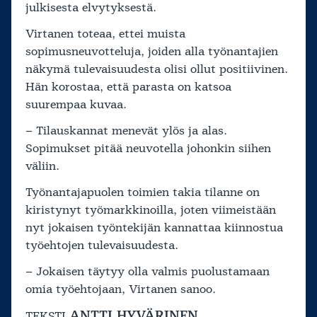
julkisesta elvytyksestä.
Virtanen toteaa, ettei muista
sopimusneuvotteluja, joiden alla työnantajien
näkymä tulevaisuudesta olisi ollut positiivinen.
Hän korostaa, että parasta on katsoa
suurempaa kuvaa.
– Tilauskannat menevät ylös ja alas.
Sopimukset pitää neuvotella johonkin siihen
väliin.
Työnantajapuolen toimien takia tilanne on
kiristynyt työmarkkinoilla, joten viimeistään
nyt jokaisen työntekijän kannattaa kiinnostua
työehtojen tulevaisuudesta.
– Jokaisen täytyy olla valmis puolustamaan
omia työehtojaan, Virtanen sanoo.
ANTTI HYVÄRINEN
TEKSTI