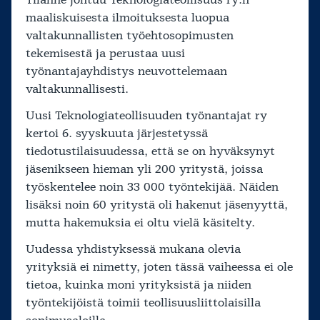
maaliskuisesta ilmoituksesta luopua
valtakunnallisten työehtosopimusten
tekemisestä ja perustaa uusi
työnantajayhdistys neuvottelemaan
valtakunnallisesti.
Uusi Teknologiateollisuuden työnantajat ry
kertoi 6. syyskuuta järjestetyssä
tiedotustilaisuudessa, että se on hyväksynyt
jäsenikseen hieman yli 200 yritystä, joissa
työskentelee noin 33 000 työntekijää. Näiden
lisäksi noin 60 yritystä oli hakenut jäsenyyttä,
mutta hakemuksia ei oltu vielä käsitelty.
Uudessa yhdistyksessä mukana olevia
yrityksiä ei nimetty, joten tässä vaiheessa ei ole
tietoa, kuinka moni yrityksistä ja niiden
työntekijöistä toimii teollisuusliittolaisilla