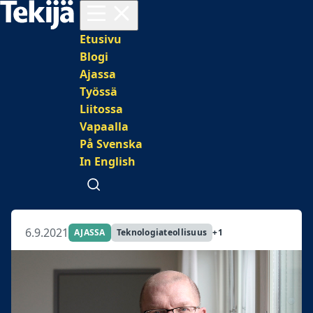
Avaa valikko
Päävalikko
Etusivu
Blogi
Ajassa
Työssä
Liitossa
Vapaalla
På Svenska
In English
Avaa haku
6.9.2021
AJASSA
Teknologiateollisuus
+1