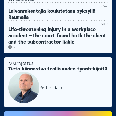
29.7
Laivanrakentajia koulutetaan syksyllä
Raumalla
28.7
Life-threatening injury in a workplace
accident – the court found both the client
and the subcontractor liable
+2
PÄÄKIRJOITUS
Tieto kiinnostaa teollisuuden työntekijöitä
Petteri Raito