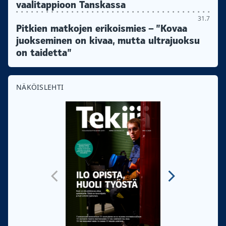
vaalitappioon Tanskassa
31.7
Pitkien matkojen erikoismies – ”Kovaa
juokseminen on kivaa, mutta ultrajuoksu
on taidetta”
NÄKÖISLEHTI