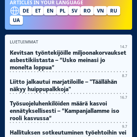
ARTICLES IN YOUR LANGUAGE
DE
ET
EN
PL
SV
RO
VN
RU
UA
LUETUIMMAT
14.7
Kevitsan työntekijöille miljoonakorvaukset
asbestikiistasta – ”Usko meinasi jo
monelta loppua”
8.7
Liitto jalkautui marjatiloille – "Täällähän
näkyy huippupalkkoja"
16.7
Työsuojeluhenkilöiden määrä kasvoi
ennätyksellisesti – ”Kampanjallamme iso
rooli kasvussa”
9.7
Hallituksen sotkeutuminen työehtoihin vei