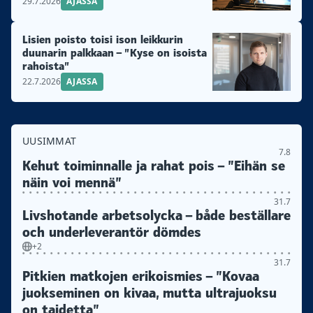
29.7.2026
AJASSA
Lisien poisto toisi ison leikkurin
duunarin palkkaan – ”Kyse on isoista
rahoista”
22.7.2026
AJASSA
UUSIMMAT
7.8
Kehut toiminnalle ja rahat pois – ”Eihän se
näin voi mennä”
31.7
Livshotande arbetsolycka – både beställare
och underleverantör dömdes
+2
31.7
Pitkien matkojen erikoismies – ”Kovaa
juokseminen on kivaa, mutta ultrajuoksu
on taidetta”