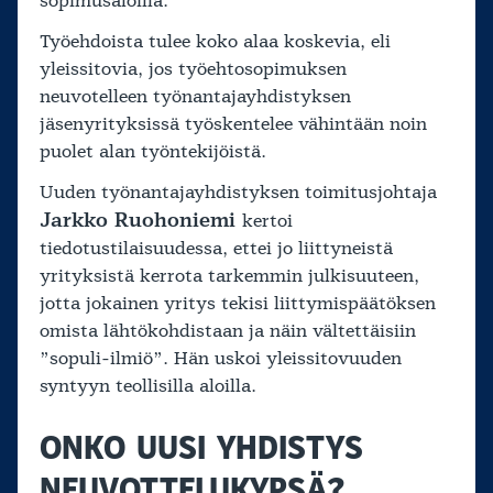
sopimusaloilla.
Työehdoista tulee koko alaa koskevia, eli
yleissitovia, jos työehtosopimuksen
neuvotelleen työnantajayhdistyksen
jäsenyrityksissä työskentelee vähintään noin
puolet alan työntekijöistä.
Uuden työnantajayhdistyksen toimitusjohtaja
Jarkko Ruohoniemi
kertoi
tiedotustilaisuudessa, ettei jo liittyneistä
yrityksistä kerrota tarkemmin julkisuuteen,
jotta jokainen yritys tekisi liittymispäätöksen
omista lähtökohdistaan ja näin vältettäisiin
”sopuli-ilmiö”. Hän uskoi yleissitovuuden
syntyyn teollisilla aloilla.
ONKO UUSI YHDISTYS
NEUVOTTELUKYPSÄ?