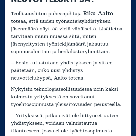
Riku Aalto
Teollisuusliiton puheenjohtaja
toteaa, että uuden työnantajayhdistyksen
jäsenmäärä näyttää vielä vähäiseltä. Lisätietoa
tarvitaan muun muassa siitä, miten
jäsenyritysten työntekijämäärä jakautuu
sopimusaloittain ja henkilöstöryhmittäin.
– Ensin tutustutaan yhdistykseen ja sitten
päätetään, onko uusi yhdistys
neuvottelukypsä, Aalto toteaa.
Nykyisin teknologiateollisuudessa noin kaksi
kolmesta yrityksestä on soveltanut
työehtosopimusta yleissitovuuden perusteella.
– Yrityksissä, jotka eivät ole liittyneet uuteen
yhdistykseen, voidaan valmistautua
tilanteeseen, jossa ei ole työehtosopimusta