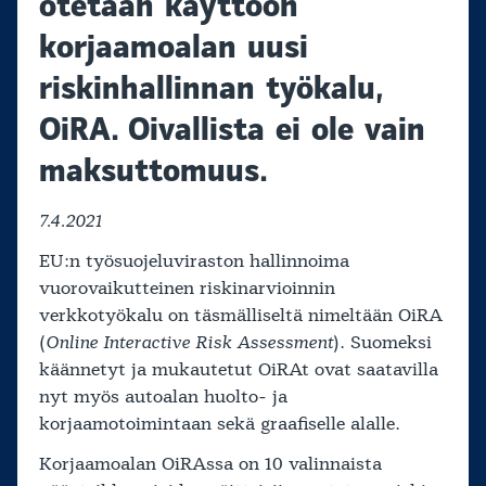
otetaan käyttöön
korjaamoalan uusi
riskinhallinnan työkalu,
OiRA. Oivallista ei ole vain
maksuttomuus.
7.4.2021
EU:n työsuojeluviraston hallinnoima
vuorovaikutteinen riskinarvioinnin
verkkotyökalu on täsmälliseltä nimeltään OiRA
(
Online Interactive Risk Assessment
). Suomeksi
käännetyt ja mukautetut OiRAt ovat saatavilla
nyt myös autoalan huolto- ja
korjaamotoimintaan sekä graafiselle alalle.
Korjaamoalan OiRAssa on 10 valinnaista