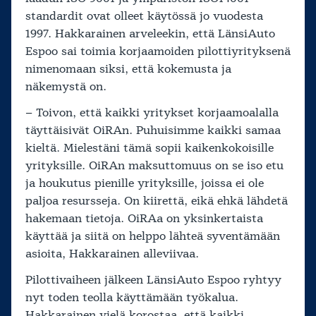
standardit ovat olleet käytössä jo vuodesta
1997. Hakkarainen arveleekin, että LänsiAuto
Espoo sai toimia korjaamoiden pilottiyrityksenä
nimenomaan siksi, että kokemusta ja
näkemystä on.
– Toivon, että kaikki yritykset korjaamoalalla
täyttäisivät OiRAn. Puhuisimme kaikki samaa
kieltä. Mielestäni tämä sopii kaikenkokoisille
yrityksille. OiRAn maksuttomuus on se iso etu
ja houkutus pienille yrityksille, joissa ei ole
paljoa resursseja. On kiirettä, eikä ehkä lähdetä
hakemaan tietoja. OiRAa on yksinkertaista
käyttää ja siitä on helppo lähteä syventämään
asioita, Hakkarainen alleviivaa.
Pilottivaiheen jälkeen LänsiAuto Espoo ryhtyy
nyt toden teolla käyttämään työkalua.
Hakkarainen vielä korostaa, että kaikki