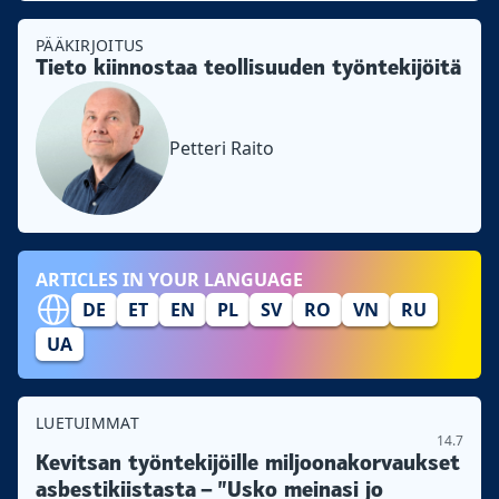
PÄÄKIRJOITUS
Tieto kiinnostaa teollisuuden työntekijöitä
Petteri Raito
ARTICLES IN YOUR LANGUAGE
DE
ET
EN
PL
SV
RO
VN
RU
UA
LUETUIMMAT
14.7
Kevitsan työntekijöille miljoonakorvaukset
asbestikiistasta – ”Usko meinasi jo