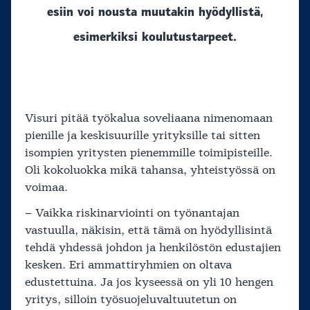
esiin voi nousta muutakin hyödyllistä,
esimerkiksi koulutustarpeet.
Visuri pitää työkalua soveliaana nimenomaan
pienille ja keskisuurille yrityksille tai sitten
isompien yritysten pienemmille toimipisteille.
Oli kokoluokka mikä tahansa, yhteistyössä on
voimaa.
– Vaikka riskinarviointi on työnantajan
vastuulla, näkisin, että tämä on hyödyllisintä
tehdä yhdessä johdon ja henkilöstön edustajien
kesken. Eri ammattiryhmien on oltava
edustettuina. Ja jos kyseessä on yli 10 hengen
yritys, silloin työsuojeluvaltuutetun on