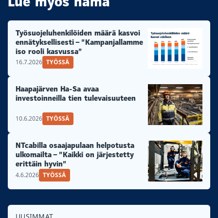
Lue myös nämä
Työsuojeluhenkilöiden määrä kasvoi
ennätyksellisesti – ”Kampanjallamme
iso rooli kasvussa”
16.7.2026
TYÖSSÄ
Haapajärven Ha-Sa avaa
investoinneilla tien tulevaisuuteen
10.6.2026
TYÖSSÄ
NTcabilla osaajapulaan helpotusta
ulkomailta – ”Kaikki on järjestetty
erittäin hyvin”
4.6.2026
TYÖSSÄ
UUSIMMAT