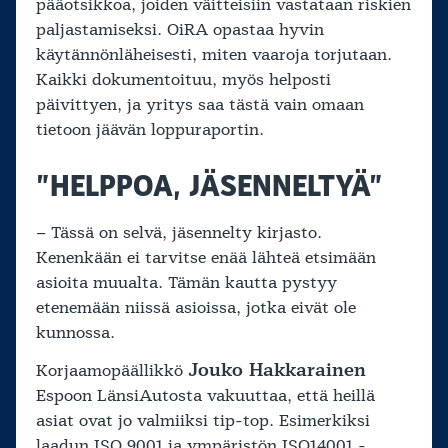
pääotsikkoa, joiden väitteisiin vastataan riskien
paljastamiseksi. OiRA opastaa hyvin
käytännönläheisesti, miten vaaroja torjutaan.
Kaikki dokumentoituu, myös helposti
päivittyen, ja yritys saa tästä vain omaan
tietoon jäävän loppuraportin.
”HELPPOA, JÄSENNELTYÄ”
– Tässä on selvä, jäsennelty kirjasto.
Kenenkään ei tarvitse enää lähteä etsimään
asioita muualta. Tämän kautta pystyy
etenemään niissä asioissa, jotka eivät ole
kunnossa.
Jouko Hakkarainen
Korjaamopäällikkö
Espoon LänsiAutosta vakuuttaa, että heillä
asiat ovat jo valmiiksi tip-top. Esimerkiksi
laadun ISO 9001 ja ympäristön ISO14001 -