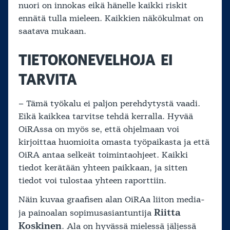
nuori on innokas eikä hänelle kaikki riskit
ennätä tulla mieleen. Kaikkien näkökulmat on
saatava mukaan.
TIETOKONEVELHOJA EI
TARVITA
– Tämä työkalu ei paljon perehdytystä vaadi.
Eikä kaikkea tarvitse tehdä kerralla. Hyvää
OiRAssa on myös se, että ohjelmaan voi
kirjoittaa huomioita omasta työpaikasta ja että
OiRA antaa selkeät toimintaohjeet. Kaikki
tiedot kerätään yhteen paikkaan, ja sitten
tiedot voi tulostaa yhteen raporttiin.
Näin kuvaa graafisen alan OiRAa liiton media-
Riitta
ja painoalan sopimusasiantuntija
Koskinen
. Ala on hyvässä mielessä jäljessä