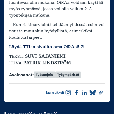
luontevaa olla mukana. OiRAa voidaan käyttää
myös ryhmässä, jossa voi olla vaikka 2–3
työntekijää mukana.
– Kun riskinarviointi tehdään yhdessä, esiin voi
nousta muutakin hyödyllistä, esimerkiksi
koulutustarpeet.
Löydä TTL:n sivuilta oma OiRAsi!
SUVI SAJANIEMI
TEKSTI
PATRIK LINDSTRÖM
KUVA
Avainsanat:
Työsuojelu
Työympäristö
Jaa artikkeli