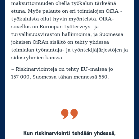
maksuttomuuden ohella työkalun tärkeänä
etuna. Myös palaute on eri toimialojen OiRA -
työkaluista ollut hyvin myönteistä. OiRA-
sovellus on Euroopan työterveys- ja
turvallisuusviraston hallinnoima, ja Suomessa
jokaisen OiRAn sisältö on tehty yhdessä
toimialan työnantaja- ja työntekijäjärjestöjen ja
sidosryhmien kanssa.
– Riskinarviointeja on tehty EU-maissa jo
157 000, Suomessa tähän mennessä 550.
Kun riskinarviointi tehdään yhdessä,