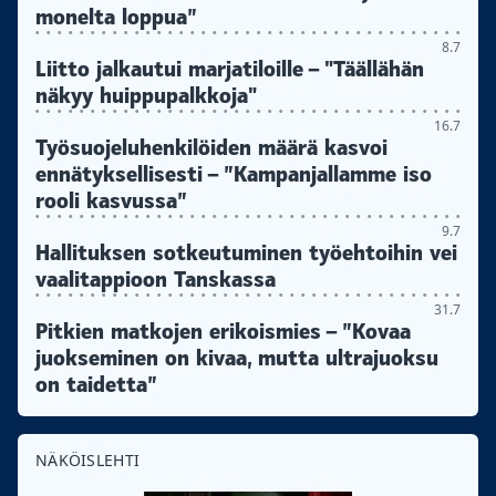
monelta loppua”
8.7
Liitto jalkautui marjatiloille – "Täällähän
näkyy huippupalkkoja"
16.7
Työsuojeluhenkilöiden määrä kasvoi
ennätyksellisesti – ”Kampanjallamme iso
rooli kasvussa”
9.7
Hallituksen sotkeutuminen työehtoihin vei
vaalitappioon Tanskassa
31.7
Pitkien matkojen erikoismies – ”Kovaa
juokseminen on kivaa, mutta ultrajuoksu
on taidetta”
NÄKÖISLEHTI