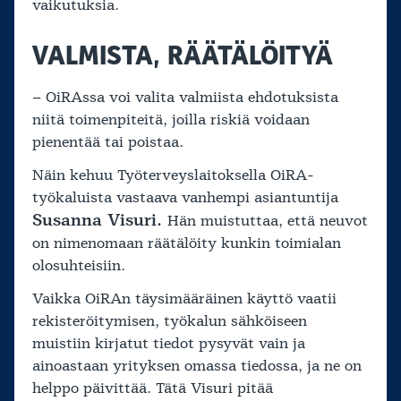
vaikutuksia.
VALMISTA, RÄÄTÄLÖITYÄ
– OiRAssa voi valita valmiista ehdotuksista
niitä toimenpiteitä, joilla riskiä voidaan
pienentää tai poistaa.
Näin kehuu Työterveyslaitoksella OiRA-
työkaluista vastaava vanhempi asiantuntija
Susanna Visuri.
Hän muistuttaa, että neuvot
on nimenomaan räätälöity kunkin toimialan
olosuhteisiin.
Vaikka OiRAn täysimääräinen käyttö vaatii
rekisteröitymisen, työkalun sähköiseen
muistiin kirjatut tiedot pysyvät vain ja
ainoastaan yrityksen omassa tiedossa, ja ne on
helppo päivittää. Tätä Visuri pitää