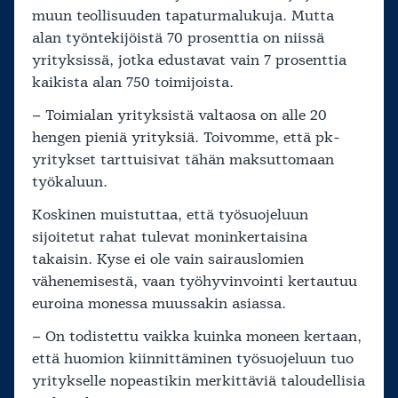
muun teollisuuden tapaturmalukuja. Mutta
alan työntekijöistä 70 prosenttia on niissä
yrityksissä, jotka edustavat vain 7 prosenttia
kaikista alan 750 toimijoista.
– Toimialan yrityksistä valtaosa on alle 20
hengen pieniä yrityksiä. Toivomme, että pk-
yritykset tarttuisivat tähän maksuttomaan
työkaluun.
Koskinen muistuttaa, että työsuojeluun
sijoitetut rahat tulevat moninkertaisina
takaisin. Kyse ei ole vain sairauslomien
vähenemisestä, vaan työhyvinvointi kertautuu
euroina monessa muussakin asiassa.
– On todistettu vaikka kuinka moneen kertaan,
että huomion kiinnittäminen työsuojeluun tuo
yritykselle nopeastikin merkittäviä taloudellisia