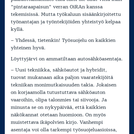
”pintaraapaisun” verran OiRAn kanssa
tekemisissä. Mutta työkaluun sisäänkirjoitettu
työnantajan ja työntekijöiden yhteistyö kelpaa
kyllä.
– Yhdessä, tietenkin! Työsuojelu on kaikkien
yhteinen hyvä.
Löyttyjärvi on ammatiltaan autosähköasentaja.
– Uusi tekniikka, sähköautot ja hybridit,
tuovat mukanaan aika paljon vaaratekijöitä
tekniikan monimutkaisuuden takia. Jokaisen
on korjaamolla tutustuttava sähköauton
vaaroihin, olipa talonmies tai siivooja. Ja
minusta se on nykypäivää, että kaikkien
näkökannat otetaan huomioon. On myös
muistettava ikäpolvien kirjo. Vanhempi
asentaja voi olla tarkempi työsuojeluasioissa,