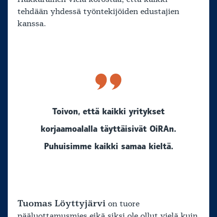
tehdään yhdessä työntekijöiden edustajien
kanssa.
Toivon, että kaikki yritykset
korjaamoalalla täyttäisivät OiRAn.
Puhuisimme kaikki samaa kieltä.
Tuomas Löyttyjärvi
on tuore
pääluottamusmies eikä siksi ole ollut vielä kuin