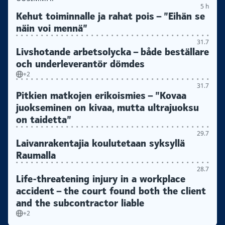
5 h
Kehut toiminnalle ja rahat pois – ”Eihän se
näin voi mennä”
31.7
Livshotande arbetsolycka – både beställare
och underleverantör dömdes
+2
31.7
Pitkien matkojen erikoismies – ”Kovaa
juokseminen on kivaa, mutta ultrajuoksu
on taidetta”
29.7
Laivanrakentajia koulutetaan syksyllä
Raumalla
28.7
Life-threatening injury in a workplace
accident – the court found both the client
and the subcontractor liable
+2