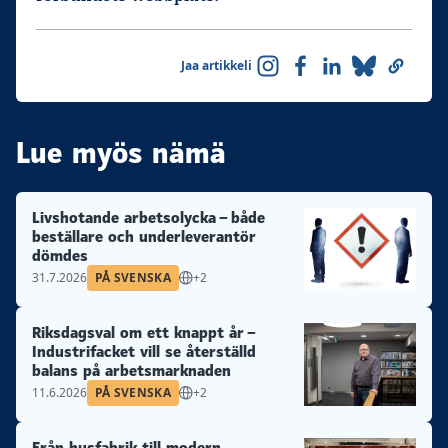
Jaa artikkeli
Lue myös nämä
Livshotande arbetsolycka – både
beställare och underleverantör
dömdes
31.7.2026
PÅ SVENSKA
+2
Riksdagsval om ett knappt år –
Industrifacket vill se återställd
balans på arbetsmarknaden
11.6.2026
PÅ SVENSKA
+2
Från husfabrik till modern