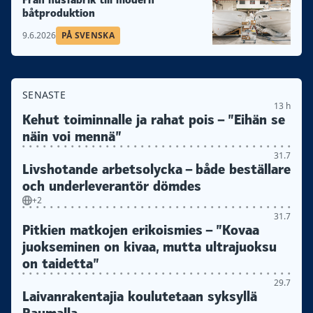
båtproduktion
9.6.2026
PÅ SVENSKA
SENASTE
13 h
Kehut toiminnalle ja rahat pois – ”Eihän se
näin voi mennä”
31.7
Livshotande arbetsolycka – både beställare
och underleverantör dömdes
+2
31.7
Pitkien matkojen erikoismies – ”Kovaa
juokseminen on kivaa, mutta ultrajuoksu
on taidetta”
29.7
Laivanrakentajia koulutetaan syksyllä