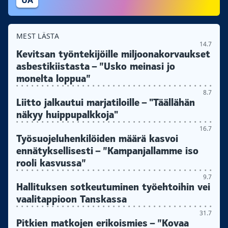
MEST LÄSTA
14.7
Kevitsan työntekijöille miljoonakorvaukset
asbestikiistasta – ”Usko meinasi jo
monelta loppua”
8.7
Liitto jalkautui marjatiloille – "Täällähän
näkyy huippupalkkoja"
16.7
Työsuojeluhenkilöiden määrä kasvoi
ennätyksellisesti – ”Kampanjallamme iso
rooli kasvussa”
9.7
Hallituksen sotkeutuminen työehtoihin vei
vaalitappioon Tanskassa
31.7
Pitkien matkojen erikoismies – ”Kovaa