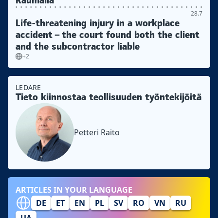
Raumalla
28.7
Life-threatening injury in a workplace
accident – the court found both the client
and the subcontractor liable
+2
LEDARE
Tieto kiinnostaa teollisuuden työntekijöitä
Petteri Raito
ARTICLES IN YOUR LANGUAGE
DE
ET
EN
PL
SV
RO
VN
RU
UA