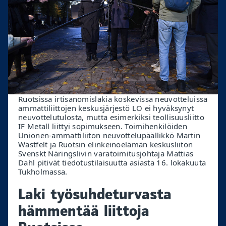
Ruotsissa irtisanomislakia koskevissa neuvotteluissa
ammattiliittojen keskusjärjestö LO ei hyväksynyt
neuvottelutulosta, mutta esimerkiksi teollisuusliitto
IF Metall liittyi sopimukseen. Toimihenkilöiden
Unionen-ammattiliiton neuvottelupäällikkö Martin
Wästfelt ja Ruotsin elinkeinoelämän keskusliiton
Svenskt Näringslivin varatoimitusjohtaja Mattias
Dahl pitivät tiedotustilaisuutta asiasta 16. lokakuuta
Tukholmassa.
Laki työsuhdeturvasta
hämmentää liittoja