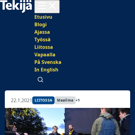
Avaa valikko
Päävalikko
Etusivu
Blogi
Ajassa
Työssä
Liitossa
Vapaalla
På Svenska
In English
Avaa haku
22.1.2021
LIITOSSA
Maailma
+1