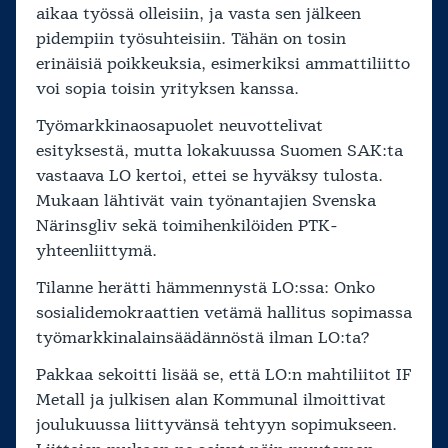
aikaa työssä olleisiin, ja vasta sen jälkeen
pidempiin työsuhteisiin. Tähän on tosin
erinäisiä poikkeuksia, esimerkiksi ammattiliitto
voi sopia toisin yrityksen kanssa.
Työmarkkinaosapuolet neuvottelivat
esityksestä, mutta lokakuussa Suomen SAK:ta
vastaava LO kertoi, ettei se hyväksy tulosta.
Mukaan lähtivät vain työnantajien Svenska
Närinsgliv sekä toimihenkilöiden PTK-
yhteenliittymä.
Tilanne herätti hämmennystä LO:ssa: Onko
sosialidemokraattien vetämä hallitus sopimassa
työmarkkinalainsäädännöstä ilman LO:ta?
Pakkaa sekoitti lisää se, että LO:n mahtiliitot IF
Metall ja julkisen alan Kommunal ilmoittivat
joulukuussa liittyvänsä tehtyyn sopimukseen.