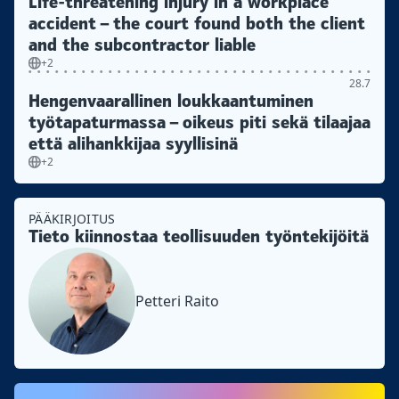
Life-threatening injury in a workplace
accident – the court found both the client
and the subcontractor liable
+2
28.7
Hengenvaarallinen loukkaantuminen
työtapaturmassa – oikeus piti sekä tilaajaa
että alihankkijaa syyllisinä
+2
PÄÄKIRJOITUS
Tieto kiinnostaa teollisuuden työntekijöitä
Petteri Raito