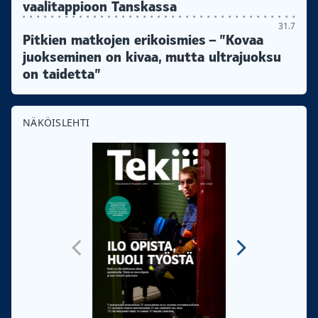
vaalitappioon Tanskassa
31.7
Pitkien matkojen erikoismies – ”Kovaa
juokseminen on kivaa, mutta ultrajuoksu
on taidetta”
NÄKÖISLEHTI