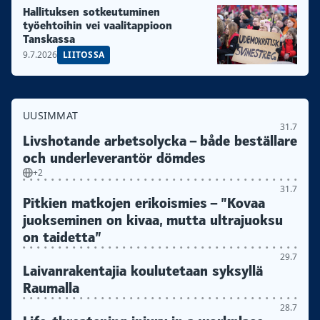
Hallituksen sotkeutuminen
työehtoihin vei vaalitappioon
Tanskassa
9.7.2026
LIITOSSA
UUSIMMAT
31.7
Livshotande arbetsolycka – både beställare
och underleverantör dömdes
+2
31.7
Pitkien matkojen erikoismies – ”Kovaa
juokseminen on kivaa, mutta ultrajuoksu
on taidetta”
29.7
Laivanrakentajia koulutetaan syksyllä
Raumalla
28.7