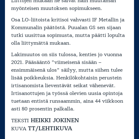
Liittojen mukaan ne saivat näin muutaman
myönteisen muutoksen sopimukseen.
Osa LO-liitoista kritisoi vahvasti IF Metallin ja
Kommunalin päätöstä. Puualan GS sen sijaan
tutki uusittua sopimusta, mutta päätti lopulta
olla liittymättä mukaan.
Lakimuutos on siis tulossa, kenties jo vuonna
2021. Pääsääntö ”viimeisenä sisään –
ensimmäisenä ulos” säilyy, mutta siihen tulee
lisää poikkeuksia. Henkilökohtaisin perustein
irtisanomista lieventävät seikat vähenevät.
Irtisanottujen ja työssä olevien uusia opintoja
tuetaan entistä runsaammin, aina 44 viikkoon
asti 80 prosentin palkalla.
HEIKKI JOKINEN
TEKSTI
TT/LEHTIKUVA
KUVA