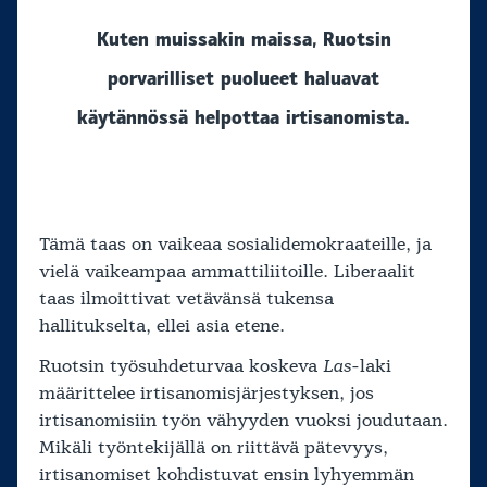
Kuten muissakin maissa, Ruotsin
porvarilliset puolueet haluavat
käytännössä helpottaa irtisanomista.
Tämä taas on vaikeaa sosialidemokraateille, ja
vielä vaikeampaa ammattiliitoille. Liberaalit
taas ilmoittivat vetävänsä tukensa
hallitukselta, ellei asia etene.
Ruotsin työsuhdeturvaa koskeva
Las
-laki
määrittelee irtisanomisjärjestyksen, jos
irtisanomisiin työn vähyyden vuoksi joudutaan.
Mikäli työntekijällä on riittävä pätevyys,
irtisanomiset kohdistuvat ensin lyhyemmän