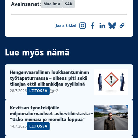
Avainsanat:
Maailma
SAK
Jaa artikkeli
Lue myös nämä
Hengenvaarallinen loukkaantuminen
työtapaturmassa – oikeus piti sekä
tilaajaa että alihankkijaa syyllisinä
28.7.2026
LIITOSSA
+2
Kevitsan työntekijöille
miljoonakorvaukset asbestikiistasta –
”Usko meinasi jo monelta loppua”
14.7.2026
LIITOSSA