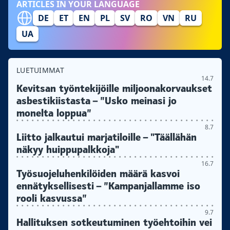
ARTICLES IN YOUR LANGUAGE
DE
ET
EN
PL
SV
RO
VN
RU
UA
LUETUIMMAT
14.7
Kevitsan työntekijöille miljoonakorvaukset
asbestikiistasta – ”Usko meinasi jo
monelta loppua”
8.7
Liitto jalkautui marjatiloille – "Täällähän
näkyy huippupalkkoja"
16.7
Työsuojeluhenkilöiden määrä kasvoi
ennätyksellisesti – ”Kampanjallamme iso
rooli kasvussa”
9.7
Hallituksen sotkeutuminen työehtoihin vei