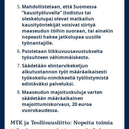
Mahdollistetaan, että Suomessa
”kausityöluvalla” (todistus tai
oleskelulupa) olevat matkailun
kausityöntekijät voisivat siirtyä
maaseudun töihin suoraan, tai ainakin
nopeasti hakea jatkolupaa uusille
työnantajille.
Poistetaan liikkuvuusavustukselta
työsuhteen vähimmäiskesto.
Säädetään elintarvikeketjun
alkutuotannon työt määräaikaisesti
työkokeilu-nimikkeellä työllistymistä
edistäväksi palveluksi.
Maaseudun majoituskuluja varten
säädetään määräaikainen
majoittumiskorvaus, 20 euroa
vuorokaudessa.
MTK ja Teollisuusliitto: Nopeita toimia