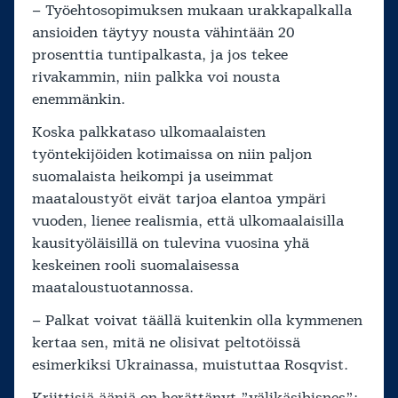
– Työehtosopimuksen mukaan urakkapalkalla
ansioiden täytyy nousta vähintään 20
prosenttia tuntipalkasta, ja jos tekee
rivakammin, niin palkka voi nousta
enemmänkin.
Koska palkkataso ulkomaalaisten
työntekijöiden kotimaissa on niin paljon
suomalaista heikompi ja useimmat
maataloustyöt eivät tarjoa elantoa ympäri
vuoden, lienee realismia, että ulkomaalaisilla
kausityöläisillä on tulevina vuosina yhä
keskeinen rooli suomalaisessa
maataloustuotannossa.
– Palkat voivat täällä kuitenkin olla kymmenen
kertaa sen, mitä ne olisivat peltotöissä
esimerkiksi Ukrainassa, muistuttaa Rosqvist.