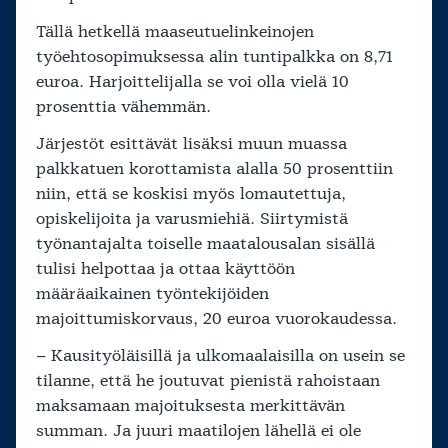
Tällä hetkellä maaseutuelinkeinojen
työehtosopimuksessa alin tuntipalkka on 8,71
euroa. Harjoittelijalla se voi olla vielä 10
prosenttia vähemmän.
Järjestöt esittävät lisäksi muun muassa
palkkatuen korottamista alalla 50 prosenttiin
niin, että se koskisi myös lomautettuja,
opiskelijoita ja varusmiehiä. Siirtymistä
työnantajalta toiselle maatalousalan sisällä
tulisi helpottaa ja ottaa käyttöön
määräaikainen työntekijöiden
majoittumiskorvaus, 20 euroa vuorokaudessa.
– Kausityöläisillä ja ulkomaalaisilla on usein se
tilanne, että he joutuvat pienistä rahoistaan
maksamaan majoituksesta merkittävän
summan. Ja juuri maatilojen lähellä ei ole