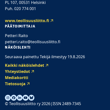
PL 107, 00531 Helsinki
Puh. 020 774 001
www.teollisuusliitto.fi
PÄÄTOIMITTAJA
Petteri Raito
petteri.raito@teollisuusliitto.fi
NÄKÖISLEHTI
Seuraava painettu Tekijä ilmestyy 19.8.2026
Kaikki näköislehdet
Yhteystiedot
Mediakortti
Tietosuoja
© Teollisuusliitto ry 2026
ISSN 2489-7345
|