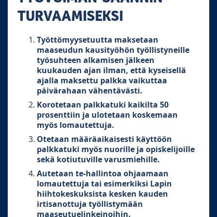
TURVAAMISEKSI
Työttömyysetuutta maksetaan
maaseudun kausityöhön työllistyneille
työsuhteen alkamisen jälkeen
kuukauden ajan ilman, että kyseisellä
ajalla maksettu palkka vaikuttaa
päivärahaan vähentävästi.
Korotetaan palkkatuki kaikilta 50
prosenttiin ja ulotetaan koskemaan
myös lomautettuja.
Otetaan määräaikaisesti käyttöön
palkkatuki myös nuorille ja opiskelijoille
sekä kotiutuville varusmiehille.
Autetaan te-hallintoa ohjaamaan
lomautettuja tai esimerkiksi Lapin
hiihtokeskuksista kesken kauden
irtisanottuja työllistymään
maaseutuelinkeinoihin.