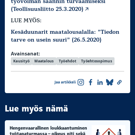
työvoiman saannin turvaamiseksi
(Teollisuusliitto 25.3.2020)
LUE MYÖS:
Kesäduunarit maatalousalalla: ”Tiedon
tarve on usein suuri” (26.5.2020)
Avainsanat:
Kausityö
Maatalous
Työehdot
Työehtosopimus
Jaa artikkeli
Lue myös nämä
Hengenvaarallinen loukkaantuminen
työtapaturmassa – oikeus piti sekä