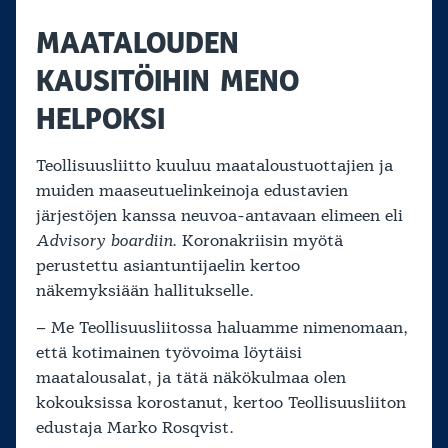
MAATALOUDEN
KAUSITÖIHIN MENO
HELPOKSI
Teollisuusliitto kuuluu maataloustuottajien ja
muiden maaseutuelinkeinoja edustavien
järjestöjen kanssa neuvoa-antavaan elimeen eli
Advisory boardiin
. Koronakriisin myötä
perustettu asiantuntijaelin kertoo
näkemyksiään hallitukselle.
– Me Teollisuusliitossa haluamme nimenomaan,
että kotimainen työvoima löytäisi
maatalousalat, ja tätä näkökulmaa olen
kokouksissa korostanut, kertoo Teollisuusliiton
edustaja Marko Rosqvist.