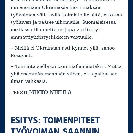
Kriittisiä ääniä on herättänyt ”välikäsibisnes”:
nimenomaan Ukrainassa moni maksaa
työvoimaa välittäville toimistoille siitä, että saa
työluvan ja pääsee ulkomaille. Suomalaisessa
mediassa tilannetta on jopa vieritetty
ammattiyhdistysliikkeen vastuulle.
– Meillä ei Ukrainaan asti kynnet yllä, sanoo
Rosqvist.
– Toiminta siellä on osin mafiamaistakin. Mutta
yhä enemmän mennään siihen, että palkataan
ilman välikäsiä.
MIKKO NIKULA
TEKSTI
ESITYS: TOIMENPITEET
TYÖVOIMAN SAANNIN