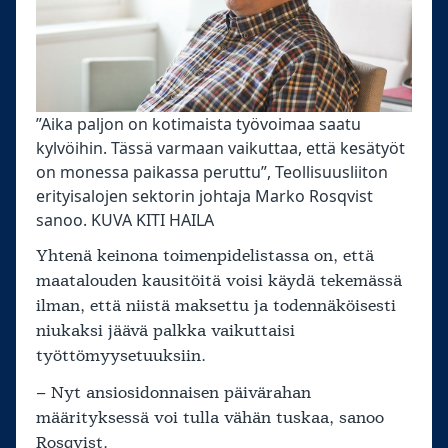
”Aika paljon on kotimaista työvoimaa saatu
kylvöihin. Tässä varmaan vaikuttaa, että kesätyöt
on monessa paikassa peruttu”, Teollisuusliiton
erityisalojen sektorin johtaja Marko Rosqvist
sanoo. KUVA KITI HAILA
Yhtenä keinona toimenpidelistassa on, että
maatalouden kausitöitä voisi käydä tekemässä
ilman, että niistä maksettu ja todennäköisesti
niukaksi jäävä palkka vaikuttaisi
työttömyysetuuksiin.
– Nyt ansiosidonnaisen päivärahan
määrityksessä voi tulla vähän tuskaa, sanoo
Rosqvist.