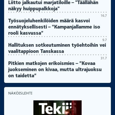
Liitto jalkautui marjatiloille – "Täällähän
näkyy huippupalkkoja"
16.7
Työsuojeluhenkilöiden määrä kasvoi
ennätyksellisesti – ”Kampanjallamme iso
rooli kasvussa”
9.7
Hallituksen sotkeutuminen työehtoihin vei
vaalitappioon Tanskassa
31.7
Pitkien matkojen erikoismies – ”Kovaa
juokseminen on kivaa, mutta ultrajuoksu
on taidetta”
NÄKÖISLEHTI