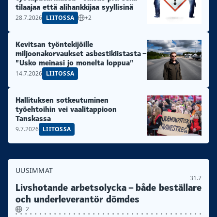
tilaajaa että alihankkijaa syyllisinä
28.7.2026
LIITOSSA
+2
Kevitsan työntekijöille
miljoonakorvaukset asbestikiistasta –
”Usko meinasi jo monelta loppua”
14.7.2026
LIITOSSA
Hallituksen sotkeutuminen
työehtoihin vei vaalitappioon
Tanskassa
9.7.2026
LIITOSSA
UUSIMMAT
31.7
Livshotande arbetsolycka – både beställare
och underleverantör dömdes
+2