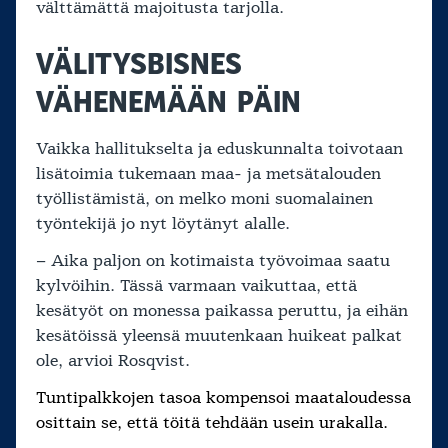
välttämättä majoitusta tarjolla.
VÄLITYSBISNES
VÄHENEMÄÄN PÄIN
Vaikka hallitukselta ja eduskunnalta toivotaan
lisätoimia tukemaan maa- ja metsätalouden
työllistämistä, on melko moni suomalainen
työntekijä jo nyt löytänyt alalle.
– Aika paljon on kotimaista työvoimaa saatu
kylvöihin. Tässä varmaan vaikuttaa, että
kesätyöt on monessa paikassa peruttu, ja eihän
kesätöissä yleensä muutenkaan huikeat palkat
ole, arvioi Rosqvist.
Tuntipalkkojen tasoa kompensoi maataloudessa
osittain se, että töitä tehdään usein urakalla.