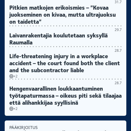
31.7
Pitkien matkojen erikoismies – ”Kovaa
juokseminen on kivaa, mutta ultrajuoksu
on taidetta”
29.7
Laivanrakentajia koulutetaan syksyllä
Raumalla
28.7
Life-threatening injury in a workplace
accident – the court found both the client
and the subcontractor liable
+2
28.7
Hengenvaarallinen loukkaantuminen
työtapaturmassa – oikeus piti sekä tilaajaa
että alihankkijaa syyllisinä
+2
PÄÄKIRJOITUS