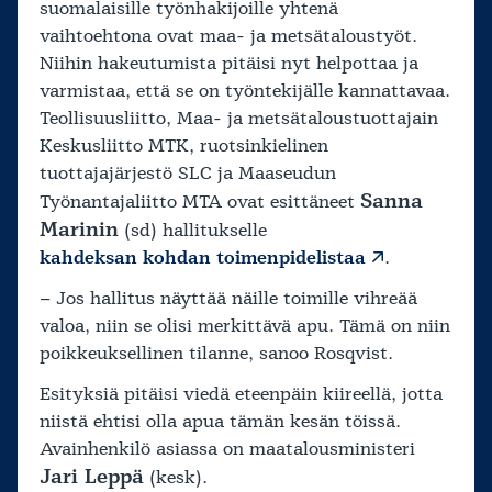
suomalaisille työnhakijoille yhtenä
vaihtoehtona ovat maa- ja metsätaloustyöt.
Niihin hakeutumista pitäisi nyt helpottaa ja
varmistaa, että se on työntekijälle kannattavaa.
Teollisuusliitto, Maa- ja metsätaloustuottajain
Keskusliitto MTK, ruotsinkielinen
tuottajajärjestö SLC ja Maaseudun
Sanna
Työnantajaliitto MTA ovat esittäneet
Marinin
(sd) hallitukselle
kahdeksan kohdan toimenpidelistaa
.
– Jos hallitus näyttää näille toimille vihreää
valoa, niin se olisi merkittävä apu. Tämä on niin
poikkeuksellinen tilanne, sanoo Rosqvist.
Esityksiä pitäisi viedä eteenpäin kiireellä, jotta
niistä ehtisi olla apua tämän kesän töissä.
Avainhenkilö asiassa on maatalousministeri
Jari Leppä
(kesk).