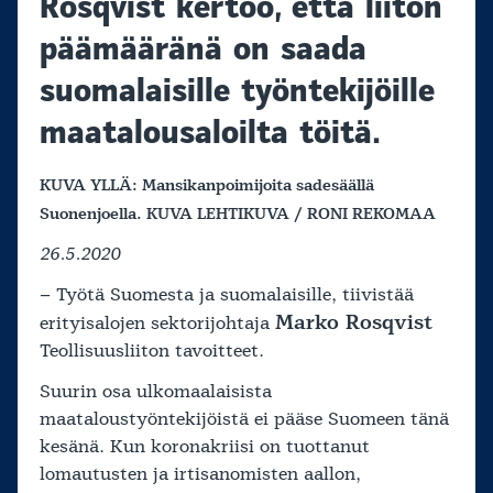
Rosqvist kertoo, että liiton
päämääränä on saada
suomalaisille työntekijöille
maatalousaloilta töitä.
KUVA YLLÄ: Mansikanpoimijoita sadesäällä
Suonenjoella. KUVA LEHTIKUVA / RONI REKOMAA
26.5.2020
– Työtä Suomesta ja suomalaisille, tiivistää
Marko Rosqvist
erityisalojen sektorijohtaja
Teollisuusliiton tavoitteet.
Suurin osa ulkomaalaisista
maataloustyöntekijöistä ei pääse Suomeen tänä
kesänä. Kun koronakriisi on tuottanut
lomautusten ja irtisanomisten aallon,