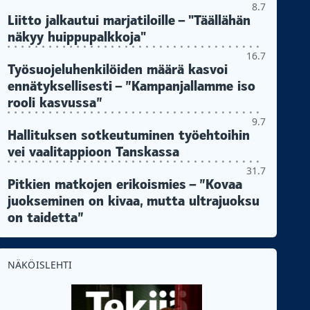
8.7
Liitto jalkautui marjatiloille – "Täällähän
näkyy huippupalkkoja"
16.7
Työsuojeluhenkilöiden määrä kasvoi
ennätyksellisesti – ”Kampanjallamme iso
rooli kasvussa”
9.7
Hallituksen sotkeutuminen työehtoihin
vei vaalitappioon Tanskassa
31.7
Pitkien matkojen erikoismies – ”Kovaa
juokseminen on kivaa, mutta ultrajuoksu
on taidetta”
NÄKÖISLEHTI