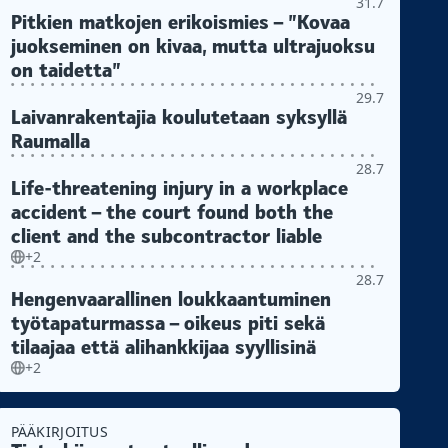
31.7
Pitkien matkojen erikoismies – ”Kovaa
juokseminen on kivaa, mutta ultrajuoksu
on taidetta”
29.7
Laivanrakentajia koulutetaan syksyllä
Raumalla
28.7
Life-threatening injury in a workplace
accident – the court found both the
client and the subcontractor liable
+2
28.7
Hengenvaarallinen loukkaantuminen
työtapaturmassa – oikeus piti sekä
tilaajaa että alihankkijaa syyllisinä
+2
PÄÄKIRJOITUS