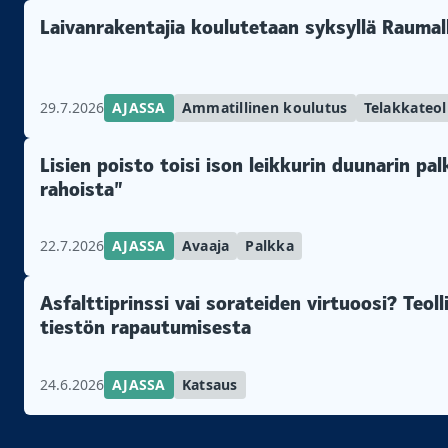
Laivanrakentajia koulutetaan syksyllä Raumal
29.7.2026
AJASSA
Ammatillinen koulutus
Telakkateol
Lisien poisto toisi ison leikkurin duunarin pa
rahoista”
22.7.2026
AJASSA
Avaaja
Palkka
Asfalttiprinssi vai sorateiden virtuoosi? Teol
tiestön rapautumisesta
24.6.2026
AJASSA
Katsaus