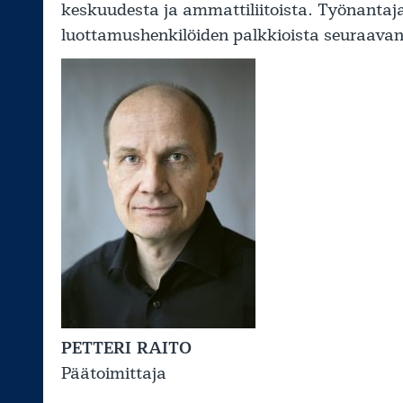
keskuudesta ja ammattiliitoista. Työnantaj
luottamushenkilöiden palkkioista seuraavan 
PETTERI RAITO
Päätoimittaja