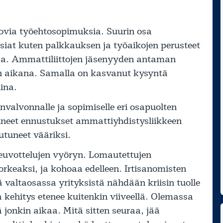
tovia työehtosopimuksia. Suurin osa
asiat kuten palkkauksen ja työaikojen perusteet
sa. Ammattiliittojen jäsenyyden antaman
in aikana. Samalla on kasvanut kysyntä
ina.
unvalvonnalle ja sopimiselle eri osapuolten
uneet ennustukset ammattiyhdistysliikkeen
tuneet vääriksi.
neuvottelujen vyöryn. Lomautettujen
rkeaksi, ja kohoaa edelleen. Irtisanomisten
ä valtaosassa yrityksistä nähdään kriisin tuolle
la kehitys etenee kuitenkin viiveellä. Olemassa
ä jonkin aikaa. Mitä sitten seuraa, jää