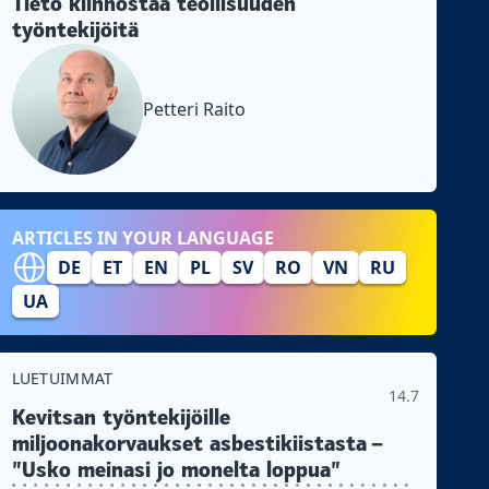
Tieto kiinnostaa teollisuuden
työntekijöitä
Petteri Raito
ARTICLES IN YOUR LANGUAGE
DE
ET
EN
PL
SV
RO
VN
RU
UA
LUETUIMMAT
14.7
Kevitsan työntekijöille
miljoonakorvaukset asbestikiistasta –
”Usko meinasi jo monelta loppua”