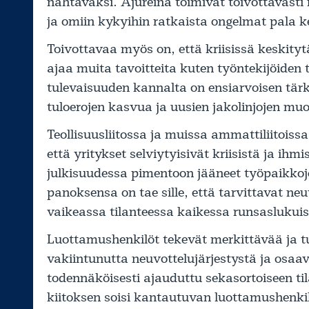
nähtäväksi. Ajureina toimivat toivottavasti
ja omiin kykyihin ratkaista ongelmat pala ke
Toivottavaa myös on, että kriisissä keskitytä
ajaa muita tavoitteita kuten työntekijöiden
tulevaisuuden kannalta on ensiarvoisen tärk
tuloerojen kasvua ja uusien jakolinjojen mu
Teollisuusliitossa ja muissa ammattiliitoissa
että yritykset selviytyisivät kriisistä ja ihmi
julkisuudessa pimentoon jääneet työpaikko
panoksensa on tae sille, että tarvittavat neu
vaikeassa tilanteessa kaikessa runsaslukui
Luottamushenkilöt tekevät merkittävää ja t
vakiintunutta neuvottelujärjestystä ja osaavi
todennäköisesti ajauduttu sekasortoiseen tilan
kiitoksen soisi kantautuvan luottamushenkil