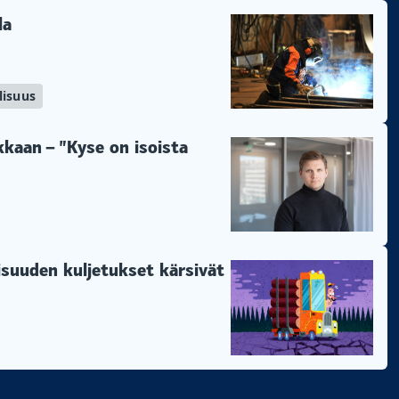
la
lisuus
lkkaan – ”Kyse on isoista
lisuuden kuljetukset kärsivät