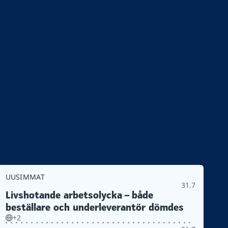
UUSIMMAT
31.7
Livshotande arbetsolycka – både
beställare och underleverantör dömdes
+2