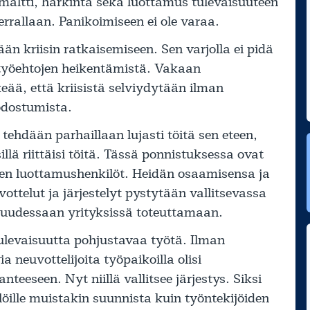
 maltti, harkinta sekä luottamus tulevaisuuteen
rrallaan. Panikoimiseen ei ole varaa.
än kriisin ratkaisemiseen. Sen varjolla ei pidä
 työehtojen heikentämistä. Vakaan
eää, että kriisistä selviydytään ilman
odostumista.
 tehdään parhaillaan lujasti töitä sen eteen,
sillä riittäisi töitä. Tässä ponnistuksessa ovat
jen luottamushenkilöt. Heidän osaamisensa ja
vottelut ja järjestelyt pystytään vallitsevassa
suudessaan yrityksissä toteuttamaan.
ulevaisuutta pohjustavaa työtä. Ilman
a neuvottelijoita työpaikoilla olisi
teeseen. Nyt niillä vallitsee järjestys. Siksi
öille muistakin suunnista kuin työntekijöiden