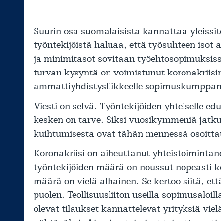
Suurin osa suomalaisista kannattaa yleissi
työntekijöistä haluaa, että työsuhteen isot 
ja minimitasot sovitaan työehtosopimuksis
turvan kysyntä on voimistunut koronakriis
ammattiyhdistysliikkeelle sopimuskumppan
Viesti on selvä. Työntekijöiden yhteiselle ed
kesken on tarve. Siksi vuosikymmeniä jatk
kuihtumisesta ovat tähän mennessä osoittau
Koronakriisi on aiheuttanut yhteistoiminta
työntekijöiden määrä on noussut nopeasti ko
määrä on vielä alhainen. Se kertoo siitä, ett
puolen. Teollisuusliiton useilla sopimusaloil
olevat tilaukset kannattelevat yrityksiä viel