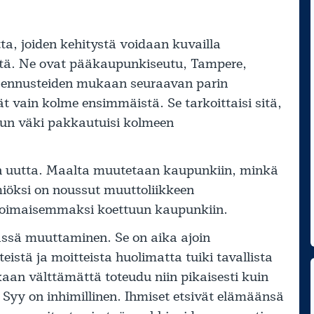
ta, joiden kehitystä voidaan kuvailla
stä. Ne ovat pääkaupunkiseutu, Tampere,
n ennusteiden mukaan seuraavan parin
 vain kolme ensimmäistä. Se tarkoittaisi sitä,
kun väki pakkautuisi kolmeen
ään uutta. Maalta muutetaan kaupunkiin, minkä
miöksi on noussut muuttoliikkeen
voimaisemmaksi koettuun kaupunkiin.
ässä muuttaminen. Se on aika ajoin
eistä ja moitteista huolimatta tuiki tavallista
aan välttämättä toteudu niin pikaisesti kuin
t. Syy on inhimillinen. Ihmiset etsivät elämäänsä