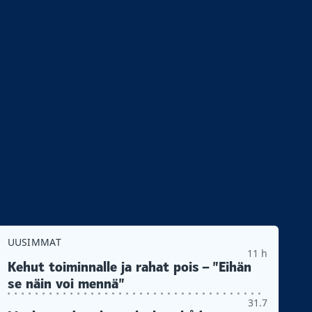
UUSIMMAT
11 h
Kehut toiminnalle ja rahat pois – ”Eihän
se näin voi mennä”
31.7