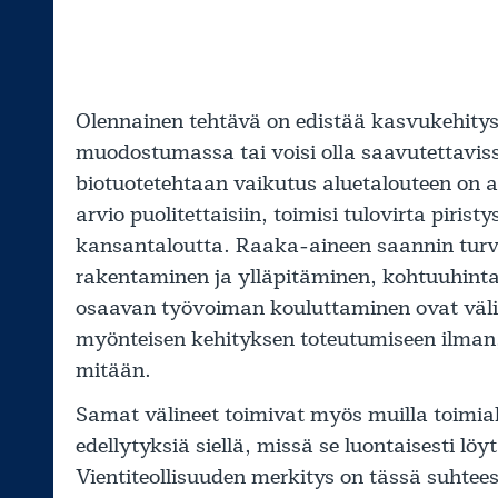
Olennainen tehtävä on edistää kasvukehityst
muodostumassa tai voisi olla saavutettavis
biotuotetehtaan vaikutus aluetalouteen on ar
arvio puolitettaisiin, toimisi tulovirta piri
kansantaloutta. Raaka-aineen saannin turva
rakentaminen ja ylläpitäminen, kohtuuhinta
osaavan työvoiman kouluttaminen ovat väline
myönteisen kehityksen toteutumiseen ilman, 
mitään.
Samat välineet toimivat myös muilla toimial
edellytyksiä siellä, missä se luontaisesti lö
Vientiteollisuuden merkitys on tässä suhtee