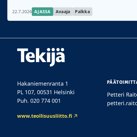
22.7.2026
AJASSA
Avaaja
Palkka
PÄÄTOIMITT
Hakaniemenranta 1
PL 107, 00531 Helsinki
Petteri Rait
Puh. 020 774 001
petteri.rait
www.teollisuusliitto.fi