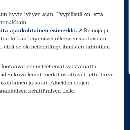
uin hyvin lyhyen ajan. Tyypillistä on, että
 rinnakkain.
iitä ajankohtainen esimerkki.
Reinoja ja
ttaa kitkaa käynnissä olleeseen suotuisaan
 eikä se ole heikentänyt ihmisten tahtotilaa
ä luotaavat ennusteet eivät väistämättä
iiden kuvailemat merkit osoittavat, että tarve
ankohtainen ja suuri. Alueiden etujen
nnakkaisen kehittämisen tielle.