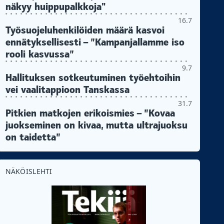
näkyy huippupalkkoja"
16.7
Työsuojeluhenkilöiden määrä kasvoi
ennätyksellisesti – ”Kampanjallamme iso
rooli kasvussa”
9.7
Hallituksen sotkeutuminen työehtoihin
vei vaalitappioon Tanskassa
31.7
Pitkien matkojen erikoismies – ”Kovaa
juokseminen on kivaa, mutta ultrajuoksu
on taidetta”
NÄKÖISLEHTI