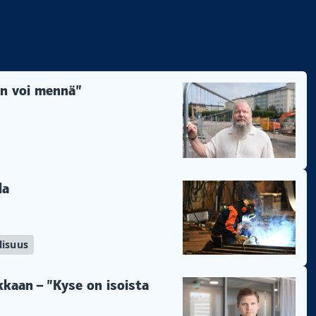
äin voi mennä”
la
lisuus
lkkaan – ”Kyse on isoista