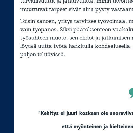
turvallisuutta ja jatkuvuutta, mihin tavoitt
muuttuvat tarpeet eivät aina pysty vastaa
Toisin sanoen, yritys tarvitsee työvoimaa,
vain työpanos. Siksi päätöksenteon vaakaku
työsuhteen muoto, sen ehdot ja jatkumisen
löytää uutta työtä harkitulla kohdealueella.
paljon tehtävissä.
”Kehitys ei juuri koskaan ole suoraviiva
että myönteinen ja kielteine