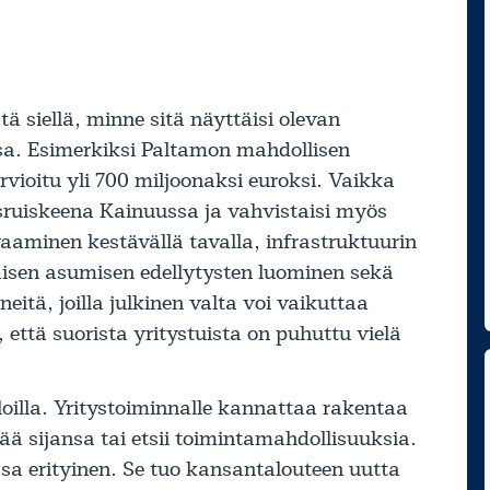
ä siellä, minne sitä näyttäisi olevan
sa. Esimerkiksi Paltamon mahdollisen
vioitu yli 700 miljoonaksi euroksi. Vaikka
stysruiskeena Kainuussa ja vahvistaisi myös
aminen kestävällä tavalla, infrastruktuurin
isen asumisen edellytysten luominen sekä
itä, joilla julkinen valta voi vaikuttaa
että suorista yritystuista on puhuttu vielä
oilla. Yritystoiminnalle kannattaa rakentaa
ytää sijansa tai etsii toimintamahdollisuuksia.
ssa erityinen. Se tuo kansantalouteen uutta