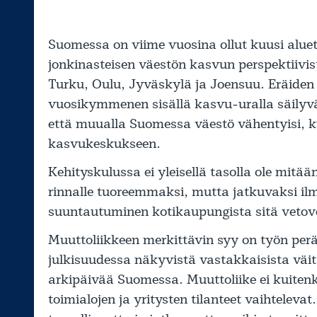
Suomessa on viime vuosina ollut kuusi aluet
jonkinasteisen väestön kasvun perspektiivi
Turku, Oulu, Jyväskylä ja Joensuu. Eräide
vuosikymmenen sisällä kasvu-uralla säilyvät
että muualla Suomessa väestö vähentyisi, 
kasvukeskukseen.
Kehityskulussa ei yleisellä tasolla ole mit
rinnalle tuoreemmaksi, mutta jatkuvaksi il
suuntautuminen kotikaupungista sitä veto
Muuttoliikkeen merkittävin syy on työn per
julkisuudessa näkyvistä vastakkaisista väitt
arkipäivää Suomessa. Muuttoliike ei kuitenk
toimialojen ja yritysten tilanteet vaihteleva