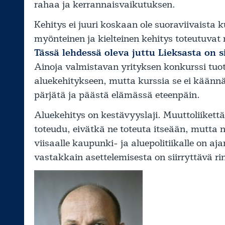
rahaa ja kerrannaisvaikutuksen.
Kehitys ei juuri koskaan ole suoraviivaista k
myönteinen ja kielteinen kehitys toteutuvat
Tässä lehdessä oleva juttu Lieksasta on s
Ainoja valmistavan yrityksen konkurssi tuo
aluekehitykseen, mutta kurssia se ei käännä,
pärjätä ja päästä elämässä eteenpäin.
Aluekehitys on kestävyyslaji. Muuttoliikett
toteudu, eivätkä ne toteuta itseään, mutta n
viisaalle kaupunki- ja aluepolitiikalle on aj
vastakkain asettelemisesta on siirryttävä ri