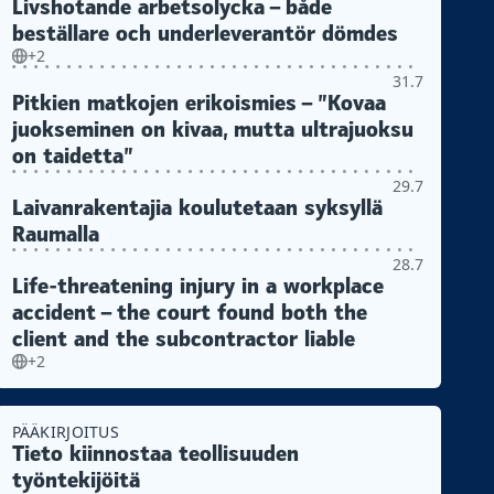
Livshotande arbetsolycka – både
beställare och underleverantör dömdes
+2
31.7
Pitkien matkojen erikoismies – ”Kovaa
juokseminen on kivaa, mutta ultrajuoksu
on taidetta”
29.7
Laivanrakentajia koulutetaan syksyllä
Raumalla
28.7
Life-threatening injury in a workplace
accident – the court found both the
client and the subcontractor liable
+2
PÄÄKIRJOITUS
Tieto kiinnostaa teollisuuden
työntekijöitä