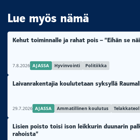
Lue myös nämä
Kehut toiminnalle ja rahat pois – ”Eihän se n
7.8.2026
AJASSA
Hyvinvointi
Politiikka
Laivanrakentajia koulutetaan syksyllä Raumal
29.7.2026
AJASSA
Ammatillinen koulutus
Telakkateol
Lisien poisto toisi ison leikkurin duunarin pa
rahoista”