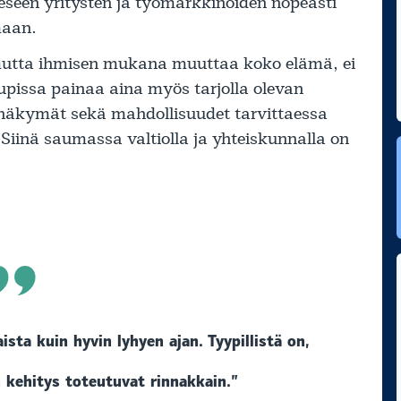
eeseen yritysten ja työmarkkinoiden nopeasti
maan.
 mutta ihmisen mukana muuttaa koko elämä, ei
pissa painaa aina myös tarjolla olevan
 näkymät sekä mahdollisuudet tarvittaessa
 Siinä saumassa valtiolla ja yhteiskunnalla on
ista kuin hyvin lyhyen ajan. Tyypillistä on,
n kehitys toteutuvat rinnakkain.”