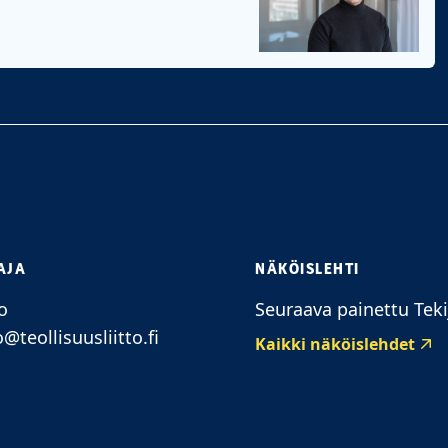
AJA
NÄKÖISLEHTI
o
Seuraava painettu Teki
o@teollisuusliitto.fi
Kaikki näköislehdet