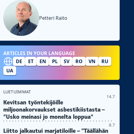
Petteri Raito
ARTICLES IN YOUR LANGUAGE
DE
ET
EN
PL
SV
RO
VN
RU
UA
LUETUIMMAT
14.7
Kevitsan työntekijöille
miljoonakorvaukset asbestikiistasta –
”Usko meinasi jo monelta loppua”
8.7
Liitto jalkautui marjatiloille – "Täällähän