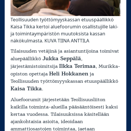
Teollisuuden työttömyyskassan etuuspäällikkö
Kaisa Tikka kertoi aluefoorumin osallistujille laki-
ja toimintaympäristön muutoksista kassan
näkökulmasta. KUVA TIINA ANTTILA
Tilaisuuden vetäjinä ja asiantuntijoina toimivat
Jukka Seppälä
aluepäällikkö
,
Ilkka Terimaa
järjestämistoimitsija
, Murikka-
Heli Hokkanen
opiston opettaja
ja
Teollisuuden työttömyyskassan etuuspäällikkö
Kaisa Tikka
.
Aluefoorumit järjestetään Teollisuusliiton
kaikilla toiminta-alueilla pääsääntöisesti kaksi
kertaa vuodessa. Tilaisuuksissa käsitellään
ajankohtaisia asioita, ideoidaan
ammattiosastojen toimintaa, jaetaan