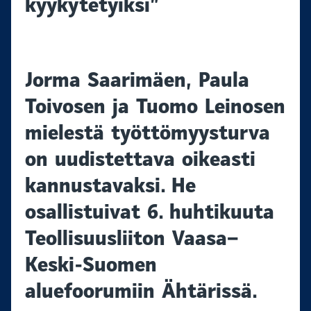
kyykytetyiksi”
Jorma Saarimäen, Paula
Toivosen ja Tuomo Leinosen
mielestä työttömyysturva
on uudistettava oikeasti
kannustavaksi. He
osallistuivat 6. huhtikuuta
Teollisuusliiton Vaasa–
Keski-Suomen
aluefoorumiin Ähtärissä.