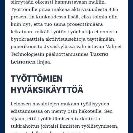
siirrytään oikeasti kannustavaan malliin.
Työttömille pitää maksaa aktiivisuudesta 4,65
prosenttia kuukaudessa lisää, eikä toimia niin
kuin nyt, että tuo sama prosenttimäärä
leikataan, mikäli työtön työnhakija ei onnistu
byrokraattisia aktiivisuusehtoja täyttämään,
paperikoneita Jyväskylässä valmistavan Valmet
Tuomo
Technologiesin pääluottamusmies
Leinonen
linjaa.
TYÖTTÖMIEN
HYVÄKSIKÄYTTÖÄ
Leinosen havaintojen mukaan työllisyyden
edistämisessä on menty osin hakoteille. Sen
sijaan, että työllistämiseen tarkoitettu
tukirahoitus johtaisi ihmisten työllistymiseen,