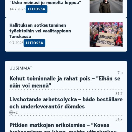
”Usko meinasi jo monelta loppua”
14.7.2026
LIITOSSA
Hallituksen sotkeutuminen
työehtoihin vei vaalitappioon
Tanskassa
9.7.2026
LIITOSSA
UUSIMMAT
7 h
Kehut toiminnalle ja rahat pois – ”Eihän se
näin voi mennä”
31.7
Livshotande arbetsolycka – både beställare
och underleverantör dömdes
+2
31.7
Pitkien matkojen erikoismies – ”Kovaa