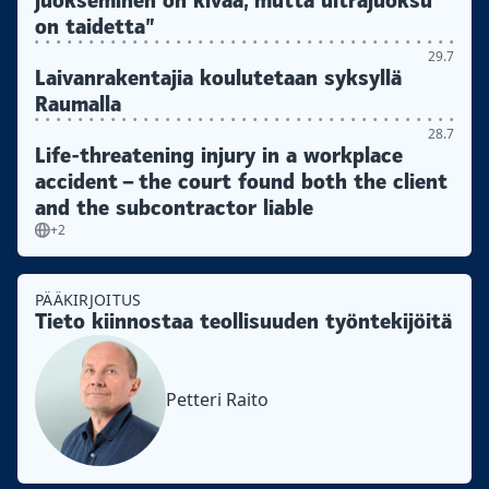
juokseminen on kivaa, mutta ultrajuoksu
on taidetta”
29.7
Laivanrakentajia koulutetaan syksyllä
Raumalla
28.7
Life-threatening injury in a workplace
accident – the court found both the client
and the subcontractor liable
+2
PÄÄKIRJOITUS
Tieto kiinnostaa teollisuuden työntekijöitä
Petteri Raito