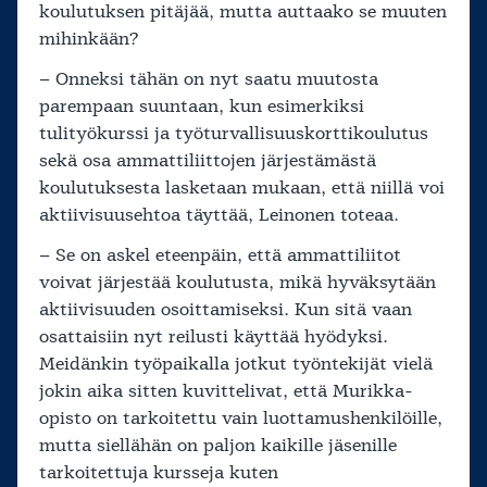
koulutuksen pitäjää, mutta auttaako se muuten
mihinkään?
– Onneksi tähän on nyt saatu muutosta
parempaan suuntaan, kun esimerkiksi
tulityökurssi ja työturvallisuuskorttikoulutus
sekä osa ammattiliittojen järjestämästä
koulutuksesta lasketaan mukaan, että niillä voi
aktiivisuusehtoa täyttää, Leinonen toteaa.
– Se on askel eteenpäin, että ammattiliitot
voivat järjestää koulutusta, mikä hyväksytään
aktiivisuuden osoittamiseksi. Kun sitä vaan
osattaisiin nyt reilusti käyttää hyödyksi.
Meidänkin työpaikalla jotkut työntekijät vielä
jokin aika sitten kuvittelivat, että Murikka-
opisto on tarkoitettu vain luottamushenkilöille,
mutta siellähän on paljon kaikille jäsenille
tarkoitettuja kursseja kuten