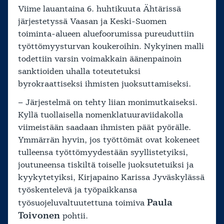
Viime lauantaina 6. huhtikuuta Ähtärissä
järjestetyssä Vaasan ja Keski-Suomen
toiminta-alueen aluefoorumissa pureuduttiin
työttömyysturvan koukeroihin. Nykyinen malli
todettiin varsin voimakkain äänenpainoin
sanktioiden uhalla toteutetuksi
byrokraattiseksi ihmisten juoksuttamiseksi.
– Järjestelmä on tehty liian monimutkaiseksi.
Kyllä tuollaisella nomenklatuuraviidakolla
viimeistään saadaan ihmisten päät pyörälle.
Ymmärrän hyvin, jos työttömät ovat kokeneet
tulleensa työttömyydestään syyllistetyiksi,
joutuneensa tiskiltä toiselle juoksutetuiksi ja
kyykytetyiksi, Kirjapaino Karissa Jyväskylässä
työskentelevä ja työpaikkansa
Paula
työsuojeluvaltuutettuna toimiva
Toivonen
pohtii.