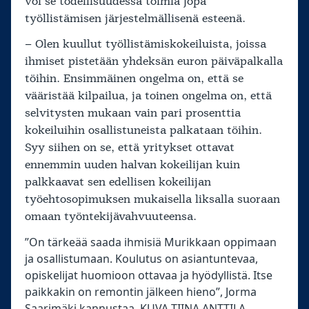
voi se todellisuudessa toimia jopa
työllistämisen järjestelmällisenä esteenä.
– Olen kuullut työllistämiskokeiluista, joissa
ihmiset pistetään yhdeksän euron päiväpalkalla
töihin. Ensimmäinen ongelma on, että se
vääristää kilpailua, ja toinen ongelma on, että
selvitysten mukaan vain pari prosenttia
kokeiluihin osallistuneista palkataan töihin.
Syy siihen on se, että yritykset ottavat
ennemmin uuden halvan kokeilijan kuin
palkkaavat sen edellisen kokeilijan
työehtosopimuksen mukaisella liksalla suoraan
omaan työntekijävahvuuteensa.
”On tärkeää saada ihmisiä Murikkaan oppimaan
ja osallistumaan. Koulutus on asiantuntevaa,
opiskelijat huomioon ottavaa ja hyödyllistä. Itse
paikkakin on remontin jälkeen hieno”, Jorma
Saarimäki kannustaa. KUVA TIINA ANTTILA