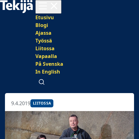
Avaa valikko
Päävalikko
Etusivu
Blogi
Ajassa
Työssä
Liitossa
Vapaalla
På Svenska
In English
Avaa haku
9.4.2019
LIITOSSA