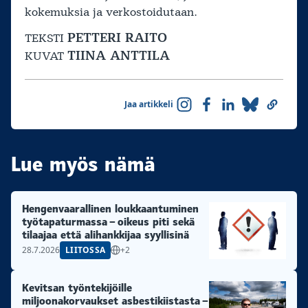
kokemuksia ja verkostoidutaan.
PETTERI RAITO
TEKSTI
TIINA ANTTILA
KUVAT
Jaa artikkeli
Lue myös nämä
Hengenvaarallinen loukkaantuminen
työtapaturmassa – oikeus piti sekä
tilaajaa että alihankkijaa syyllisinä
28.7.2026
LIITOSSA
+2
Kevitsan työntekijöille
miljoonakorvaukset asbestikiistasta –