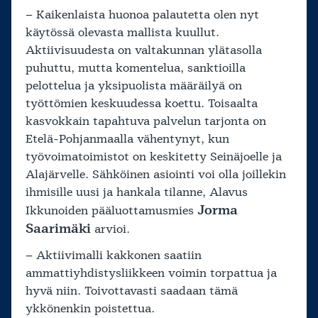
– Kaikenlaista huonoa palautetta olen nyt
käytössä olevasta mallista kuullut.
Aktiivisuudesta on valtakunnan ylätasolla
puhuttu, mutta komentelua, sanktioilla
pelottelua ja yksipuolista määräilyä on
työttömien keskuudessa koettu. Toisaalta
kasvokkain tapahtuva palvelun tarjonta on
Etelä-Pohjanmaalla vähentynyt, kun
työvoimatoimistot on keskitetty Seinäjoelle ja
Alajärvelle. Sähköinen asiointi voi olla joillekin
ihmisille uusi ja hankala tilanne, Alavus
Jorma
Ikkunoiden pääluottamusmies
Saarimäki
arvioi.
– Aktiivimalli kakkonen saatiin
ammattiyhdistysliikkeen voimin torpattua ja
hyvä niin. Toivottavasti saadaan tämä
ykkönenkin poistettua.