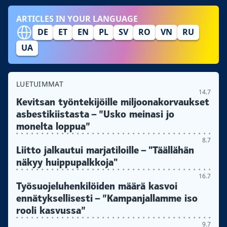
ARTICLES IN YOUR LANGUAGE
DE
ET
EN
PL
SV
RO
VN
RU
UA
LUETUIMMAT
14.7
Kevitsan työntekijöille miljoonakorvaukset
asbestikiistasta – ”Usko meinasi jo
monelta loppua”
8.7
Liitto jalkautui marjatiloille – "Täällähän
näkyy huippupalkkoja"
16.7
Työsuojeluhenkilöiden määrä kasvoi
ennätyksellisesti – ”Kampanjallamme iso
rooli kasvussa”
9.7