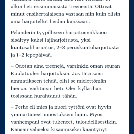
alkoi heti ensimmäisistä treeneistä. Ottivat
minut ensikertalaisena vastaan niin kuin olisin
aina harjoitellut heidän kanssaan.
Pelanderin tyypilliseen harjoitusviikkoon
sisältyy kaksi lajiharjoitusta, yksi
kuntosaliharjoitus, 2–3 peruskuntoharjoitusta
ja 1–2 lepopäivää.
– Odotan aina treenejä, varsinkin oman seuran
Kuulatuulen harjoituksia. Jos tätä saisi
ammatikseen tehdä, olisi se mielettömän
hienoa. Vaihtaisin heti. Olen kyllä ihan
tosissaan hurahtanut tähän.
– Perhe eli mies ja nuori tyttöni ovat hyvin
ymmärtäneet innostukseni lajiin. Myös
vanhempani ovat tukeneet, taloudellisestikin.
Kansainväliseksi kisaamiseksi kääntynyt