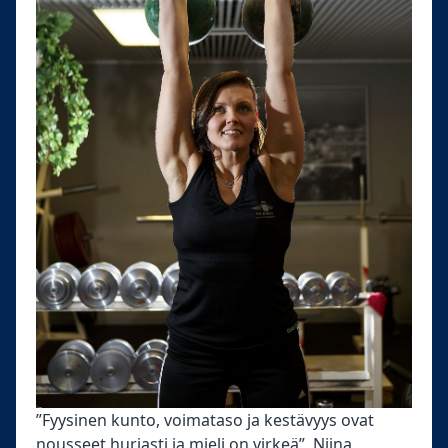
”Fyysinen kunto, voimataso ja kestävyys ovat
nousseet hurjasti ja mieli on virkeä”, Niina