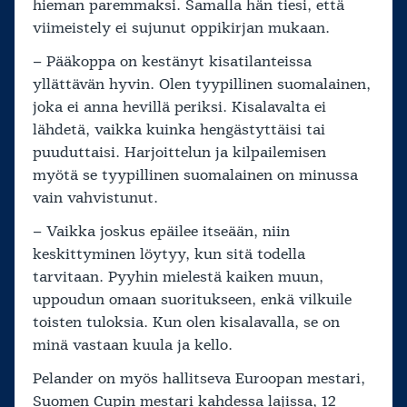
hieman paremmaksi. Samalla hän tiesi, että
viimeistely ei sujunut oppikirjan mukaan.
– Pääkoppa on kestänyt kisatilanteissa
yllättävän hyvin. Olen tyypillinen suomalainen,
joka ei anna hevillä periksi. Kisalavalta ei
lähdetä, vaikka kuinka hengästyttäisi tai
puuduttaisi. Harjoittelun ja kilpailemisen
myötä se tyypillinen suomalainen on minussa
vain vahvistunut.
– Vaikka joskus epäilee itseään, niin
keskittyminen löytyy, kun sitä todella
tarvitaan. Pyyhin mielestä kaiken muun,
uppoudun omaan suoritukseen, enkä vilkuile
toisten tuloksia. Kun olen kisalavalla, se on
minä vastaan kuula ja kello.
Pelander on myös hallitseva Euroopan mestari,
Suomen Cupin mestari kahdessa lajissa, 12