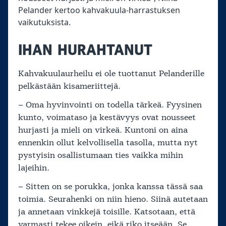
Pelander kertoo kahvakuula-harrastuksen
vaikutuksista.
IHAN HURAHTANUT
Kahvakuulaurheilu ei ole tuottanut Pelanderille
pelkästään kisameriittejä.
– Oma hyvinvointi on todella tärkeä. Fyysinen
kunto, voimataso ja kestävyys ovat nousseet
hurjasti ja mieli on virkeä. Kuntoni on aina
ennenkin ollut kelvollisella tasolla, mutta nyt
pystyisin osallistumaan ties vaikka mihin
lajeihin.
– Sitten on se porukka, jonka kanssa tässä saa
toimia. Seurahenki on niin hieno. Siinä autetaan
ja annetaan vinkkejä toisille. Katsotaan, että
varmasti tekee oikein, eikä riko itseään. Se