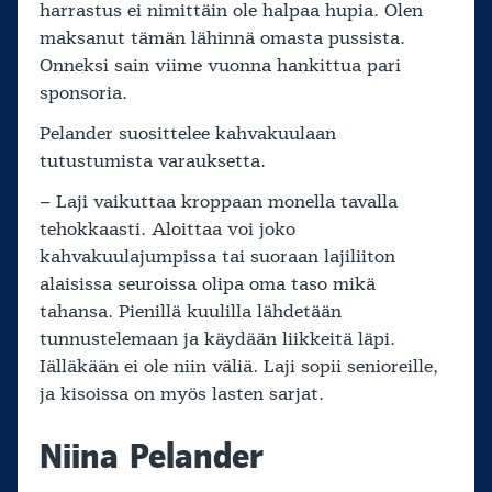
harrastus ei nimittäin ole halpaa hupia. Olen
maksanut tämän lähinnä omasta pussista.
Onneksi sain viime vuonna hankittua pari
sponsoria.
Pelander suosittelee kahvakuulaan
tutustumista varauksetta.
– Laji vaikuttaa kroppaan monella tavalla
tehokkaasti. Aloittaa voi joko
kahvakuulajumpissa tai suoraan lajiliiton
alaisissa seuroissa olipa oma taso mikä
tahansa. Pienillä kuulilla lähdetään
tunnustelemaan ja käydään liikkeitä läpi.
Iälläkään ei ole niin väliä. Laji sopii senioreille,
ja kisoissa on myös lasten sarjat.
Niina Pelander