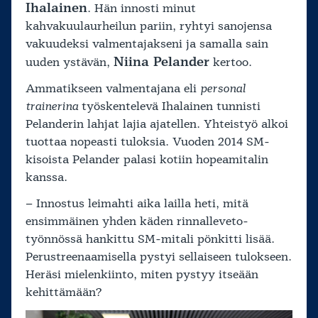
Ihalainen
. Hän innosti minut
kahvakuulaurheilun pariin, ryhtyi sanojensa
vakuudeksi valmentajakseni ja samalla sain
Niina Pelander
uuden ystävän,
kertoo.
Ammatikseen valmentajana eli
personal
trainerina
työskentelevä Ihalainen tunnisti
Pelanderin lahjat lajia ajatellen. Yhteistyö alkoi
tuottaa nopeasti tuloksia. Vuoden 2014 SM-
kisoista Pelander palasi kotiin hopeamitalin
kanssa.
– Innostus leimahti aika lailla heti, mitä
ensimmäinen yhden käden rinnalleveto-
työnnössä hankittu SM-mitali pönkitti lisää.
Perustreenaamisella pystyi sellaiseen tulokseen.
Heräsi mielenkiinto, miten pystyy itseään
kehittämään?