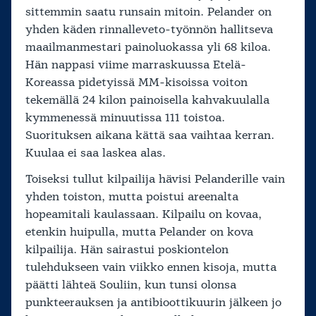
sittemmin saatu runsain mitoin. Pelander on
yhden käden rinnalleveto-työnnön hallitseva
maailmanmestari painoluokassa yli 68 kiloa.
Hän nappasi viime marraskuussa Etelä-
Koreassa pidetyissä MM-kisoissa voiton
tekemällä 24 kilon painoisella kahvakuulalla
kymmenessä minuutissa 111 toistoa.
Suorituksen aikana kättä saa vaihtaa kerran.
Kuulaa ei saa laskea alas.
Toiseksi tullut kilpailija hävisi Pelanderille vain
yhden toiston, mutta poistui areenalta
hopeamitali kaulassaan. Kilpailu on kovaa,
etenkin huipulla, mutta Pelander on kova
kilpailija. Hän sairastui poskiontelon
tulehdukseen vain viikko ennen kisoja, mutta
päätti lähteä Souliin, kun tunsi olonsa
punkteerauksen ja antibioottikuurin jälkeen jo