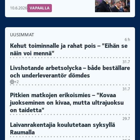
10.6.2026
VAPAALLA
UUSIMMAT
6 h
Kehut toiminnalle ja rahat pois – ”Eihän se
näin voi mennä”
31.7
Livshotande arbetsolycka – både beställare
och underleverantör dömdes
+2
31.7
Pitkien matkojen erikoismies – ”Kovaa
juokseminen on kivaa, mutta ultrajuoksu
on taidetta”
29.7
Laivanrakentajia koulutetaan syksyllä
Raumalla