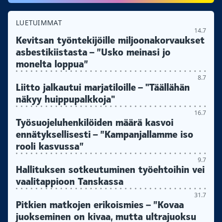
LUETUIMMAT
14.7
Kevitsan työntekijöille miljoonakorvaukset
asbestikiistasta – ”Usko meinasi jo
monelta loppua”
8.7
Liitto jalkautui marjatiloille – "Täällähän
näkyy huippupalkkoja"
16.7
Työsuojeluhenkilöiden määrä kasvoi
ennätyksellisesti – ”Kampanjallamme iso
rooli kasvussa”
9.7
Hallituksen sotkeutuminen työehtoihin vei
vaalitappioon Tanskassa
31.7
Pitkien matkojen erikoismies – ”Kovaa
juokseminen on kivaa, mutta ultrajuoksu