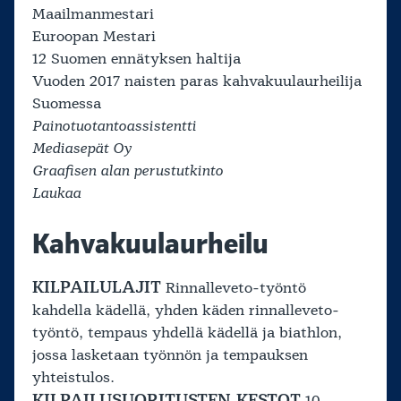
Maailmanmestari
Euroopan Mestari
12 Suomen ennätyksen haltija
Vuoden 2017 naisten paras kahvakuulaurheilija
Suomessa
Painotuotantoassistentti
Mediasepät Oy
Graafisen alan perustutkinto
Laukaa
Kahvakuulaurheilu
KILPAILULAJIT
Rinnalleveto-työntö
kahdella kädellä, yhden käden rinnalleveto-
työntö, tempaus yhdellä kädellä ja biathlon,
jossa lasketaan työnnön ja tempauksen
yhteistulos.
KILPAILUSUORITUSTEN KESTOT
10