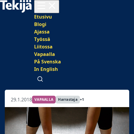
Avaa valikko
Päävalikko
Etusivu
Blogi
Ajassa
Työssä
Liitossa
Vapaalla
På Svenska
In English
Avaa haku
29.1.2018
VAPAALLA
Harrastaja
+1