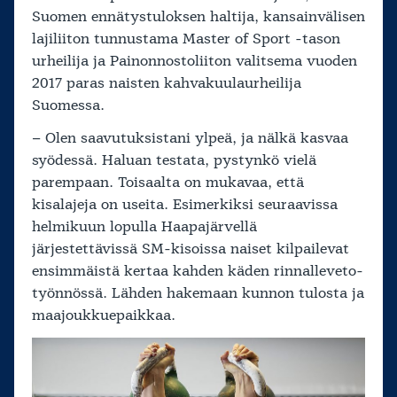
Suomen ennätystuloksen haltija, kansainvälisen
lajiliiton tunnustama Master of Sport -tason
urheilija ja Painonnostoliiton valitsema vuoden
2017 paras naisten kahvakuulaurheilija
Suomessa.
– Olen saavutuksistani ylpeä, ja nälkä kasvaa
syödessä. Haluan testata, pystynkö vielä
parempaan. Toisaalta on mukavaa, että
kisalajeja on useita. Esimerkiksi seuraavissa
helmikuun lopulla Haapajärvellä
järjestettävissä SM-kisoissa naiset kilpailevat
ensimmäistä kertaa kahden käden rinnalleveto-
työnnössä. Lähden hakemaan kunnon tulosta ja
maajoukkuepaikkaa.