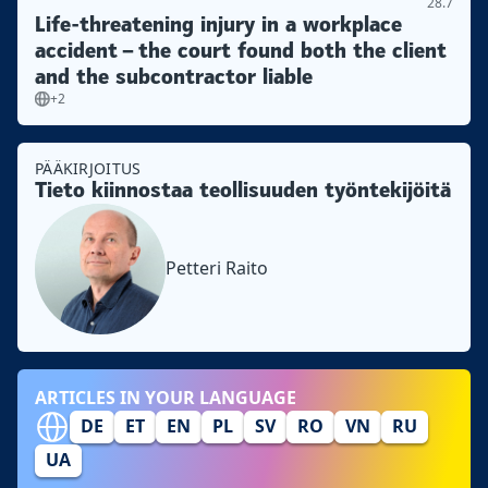
28.7
Life-threatening injury in a workplace
accident – the court found both the client
and the subcontractor liable
+2
PÄÄKIRJOITUS
Tieto kiinnostaa teollisuuden työntekijöitä
Petteri Raito
ARTICLES IN YOUR LANGUAGE
DE
ET
EN
PL
SV
RO
VN
RU
UA