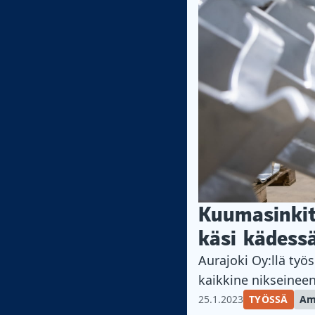
Kuumasinkit
käsi kädess
Aurajoki Oy:llä työ
kaikkine nikseinee
25.1.2023
TYÖSSÄ
Am