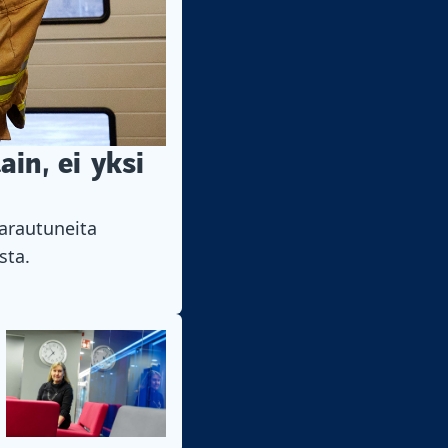
in, ei yksi
varautuneita
sta.