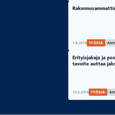
Rakennusammattimi
1.8.2019
TYÖSSÄ
Amm
Erityisjakaja ja p
tavoite auttaa ja
10.5.2018
TYÖSSÄ
Am