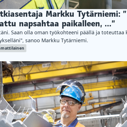
utkiasentaja Markku Tytärniemi: 
attu napsahtaa paikalleen, ...”
äni. Saan olla oman työkohteeni päällä ja toteuttaa
ykselläni", sanoo Markku Tytärniemi.
mattilainen