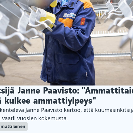
sijä Janne Paavisto: "Ammattita
ä kulkee ammattiylpeys"
skentelevä Janne Paavisto kertoo, että kuumasinkits
n vaatii vuosien kokemusta.
mattilainen