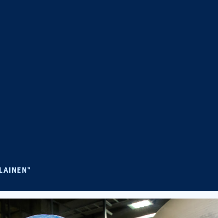
ikko
LAINEN"