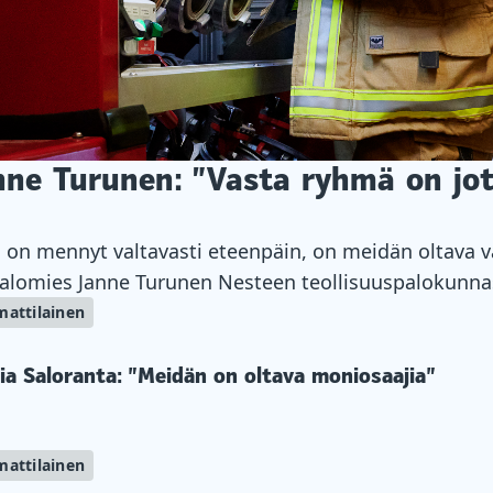
ne Turunen: ”Vasta ryhmä on jota
s on mennyt valtavasti eteenpäin, on meidän oltava 
palomies Janne Turunen Nesteen teollisuuspalokunna
attilainen
a Saloranta: ”Meidän on oltava moniosaajia”
attilainen