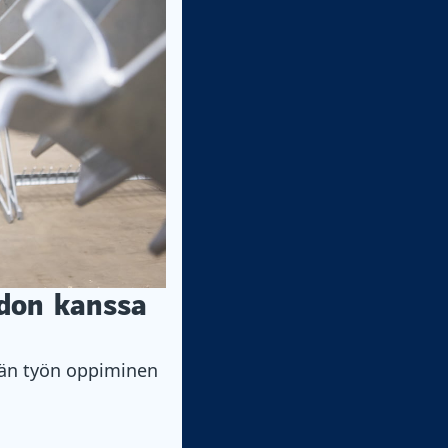
idon kanssa
ijän työn oppiminen