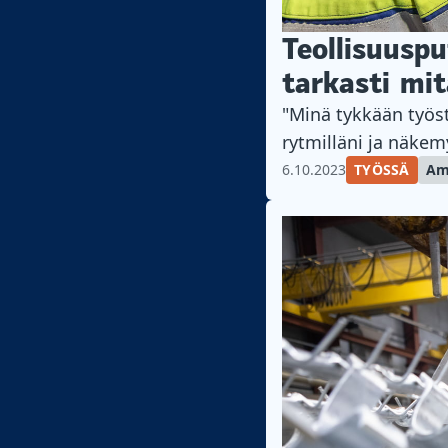
Teollisuusp
tarkasti mit
"Minä tykkään työst
rytmilläni ja näkem
6.10.2023
TYÖSSÄ
Am