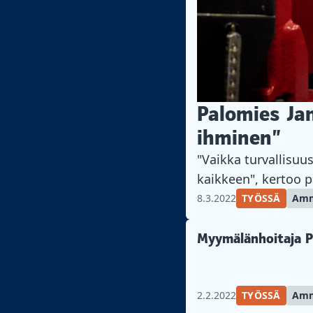
Palomies Jan
ihminen”
"Vaikka turvallisuu
kaikkeen", kertoo 
8.3.2022
TYÖSSÄ
Amm
Myymälänhoitaja Pi
2.2.2022
TYÖSSÄ
Amm