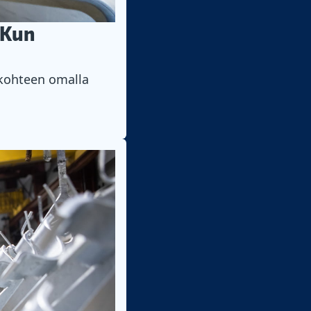
”Kun
 kohteen omalla