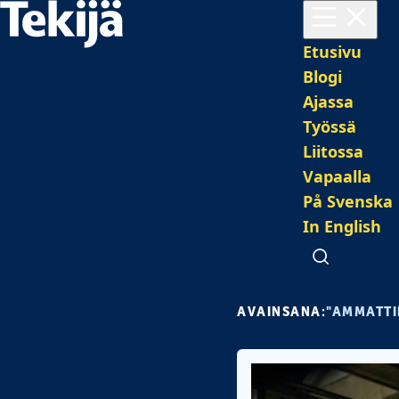
Avaa valikko
Pääval
Etusivu
Blogi
Ajassa
Työssä
Liitossa
Vapaalla
På Svenska
In English
Avaa haku
AVAINSANA:
"AMMATTI