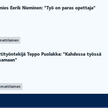
es Eerik Nieminen: ”Työ on paras opettaja”
attilainen
ostityöntekijä Teppo Puolakka: ”Kahdessa työssä
ksamaan”
mattilainen