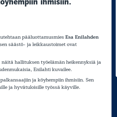
köyhempiin ihmisiin.
puutehtaan pääluottamusmies
Esa Enilahden
sen säästö- ja leikkaustoimet ovat
a näitä hallituksen työelämän heikennyksiä ja
udenmukaisia, Enilahti kuvailee.
alkansaajiin ja köyhempiin ihmisiin. Sen
e ja hyvätuloisille työssä käyville.