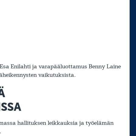
Esa Enilahti ja varapääluottamus Benny Laine
mäheikennysten vaikutuksista.
Ä
ISSA
tamassa hallituksen leikkauksia ja työelämän
.