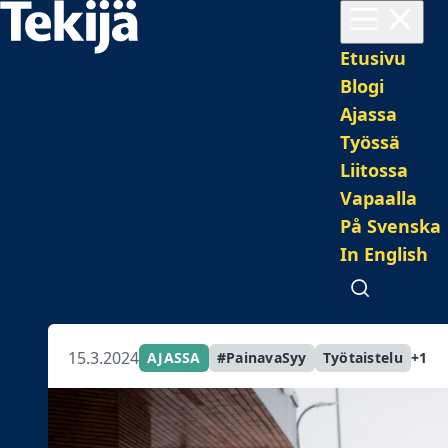
Avaa valikko
Pääval
Etusivu
Blogi
Ajassa
Työssä
Liitossa
Vapaalla
På Svenska
In English
Avaa haku
15.3.2024
AJASSA
#PainavaSyy
Työtaistelu
+1