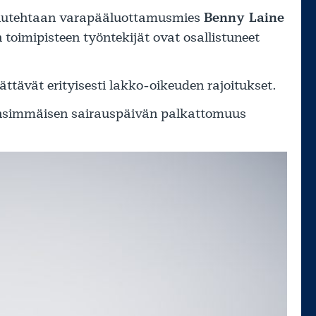
puutehtaan varapääluottamusmies
Benny Laine
 toimipisteen työntekijät ovat osallistuneet
ättävät erityisesti lakko-oikeuden rajoitukset.
ensimmäisen sairauspäivän palkattomuus