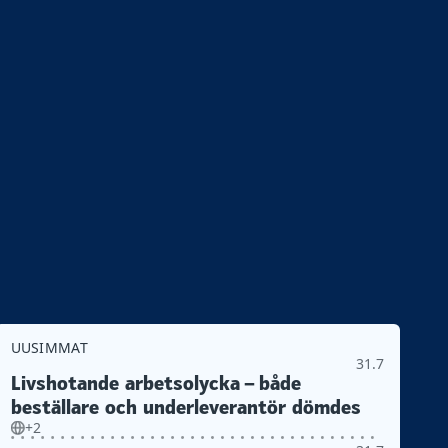
UUSIMMAT
31.7
Livshotande arbetsolycka – både
beställare och underleverantör dömdes
+2