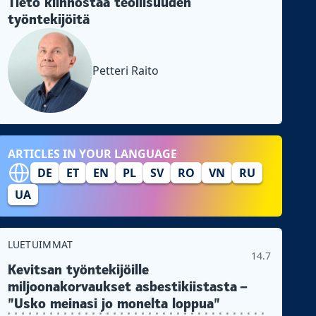
Tieto kiinnostaa teollisuuden
työntekijöitä
Petteri Raito
ARTICLES IN YOUR LANGUAGE
DE
ET
EN
PL
SV
RO
VN
RU
UA
LUETUIMMAT
14.7
Kevitsan työntekijöille
miljoonakorvaukset asbestikiistasta –
”Usko meinasi jo monelta loppua”