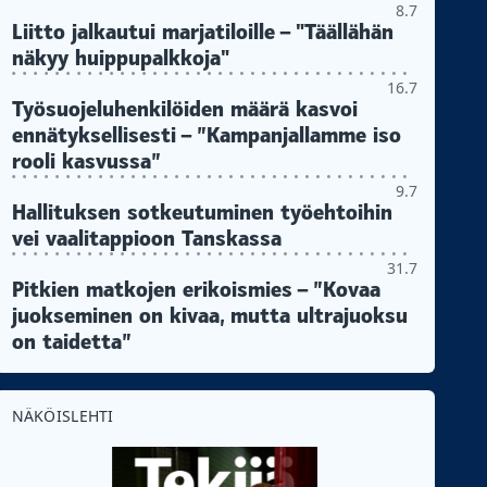
8.7
Liitto jalkautui marjatiloille – "Täällähän
näkyy huippupalkkoja"
16.7
Työsuojeluhenkilöiden määrä kasvoi
ennätyksellisesti – ”Kampanjallamme iso
rooli kasvussa”
9.7
Hallituksen sotkeutuminen työehtoihin
vei vaalitappioon Tanskassa
31.7
Pitkien matkojen erikoismies – ”Kovaa
juokseminen on kivaa, mutta ultrajuoksu
on taidetta”
NÄKÖISLEHTI