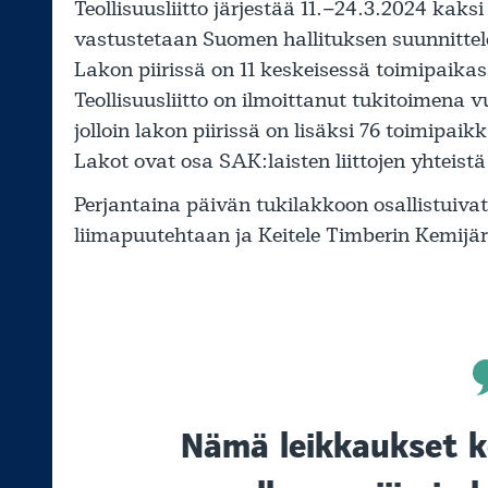
Teollisuusliitto järjestää 11.–24.3.2024 kaksi
vastustetaan Suomen hallituksen suunnittel
Lakon piirissä on 11 keskeisessä toimipaikas
Teollisuusliitto on ilmoittanut tukitoimena 
jolloin lakon piirissä on lisäksi 76 toimipaik
Lakot ovat osa SAK:laisten liittojen yhteist
Perjantaina päivän tukilakkoon osallistuiva
liimapuutehtaan ja Keitele Timberin Kemijär
Nämä leikkaukset k