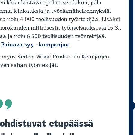
 viikkoa kestävän poliittisen lakon, jolla
emia leikkauksia ja työelämäheikennyksiä.
sa noin 4 000 teollisuuden työntekijää. Lisäksi
vuorokauden mittaisesta työnseisauksesta 15.3.,
kaa ja noin 6 500 teollisuuden työntekijää.
ä
Painava syy -kampanjaa
.
t myös Keitele Wood Productsin Kemijärjen
ven sahan työntekijät.
ohdistuvat etupäässä