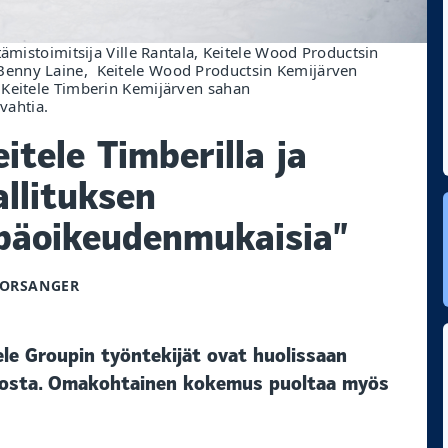
ämistoimitsija Ville Rantala, Keitele Wood Productsin
Benny Laine, Keitele Wood Productsin Kemijärven
 Keitele Timberin Kemijärven sahan
vahtia.
tele Timberilla ja
allituksen
epäoikeudenmukaisia”
PORSANGER
ele Groupin työntekijät ovat huolissaan
akosta. Omakohtainen kokemus puoltaa myös