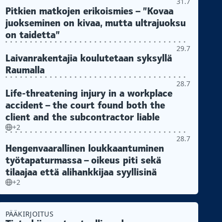
31.7
Pitkien matkojen erikoismies – ”Kovaa
juokseminen on kivaa, mutta ultrajuoksu
on taidetta”
29.7
Laivanrakentajia koulutetaan syksyllä
Raumalla
28.7
Life-threatening injury in a workplace
accident – the court found both the
client and the subcontractor liable
+2
28.7
Hengenvaarallinen loukkaantuminen
työtapaturmassa – oikeus piti sekä
tilaajaa että alihankkijaa syyllisinä
+2
PÄÄKIRJOITUS