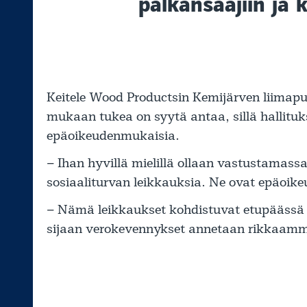
palkansaajiin ja 
Keitele Wood Productsin Kemijärven liima
mukaan tukea on syytä antaa, sillä hallituk
epäoikeudenmukaisia.
– Ihan hyvillä mielillä ollaan vastustamass
sosiaaliturvan leikkauksia. Ne ovat epäoike
– Nämä leikkaukset kohdistuvat etupäässä p
sijaan verokevennykset annetaan rikkaammill