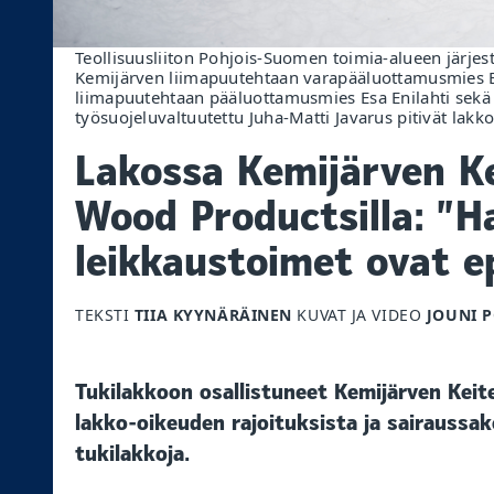
Teollisuusliiton Pohjois-Suomen toimia-alueen järjest
Kemijärven liimapuutehtaan varapääluottamusmies 
liimapuutehtaan pääluottamusmies Esa Enilahti sekä
työsuojeluvaltuutettu Juha-Matti Javarus pitivät lakko
Lakossa Kemijärven Kei
Wood Productsilla: ”H
leikkaustoimet ovat 
TEKSTI
TIIA KYYNÄRÄINEN
KUVAT JA VIDEO
JOUNI 
Tukilakkoon osallistuneet Kemijärven Keit
lakko-oikeuden rajoituksista ja sairauss
tukilakkoja.