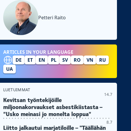
Petteri Raito
ARTICLES IN YOUR LANGUAGE
DE
ET
EN
PL
SV
RO
VN
RU
UA
LUETUIMMAT
14.7
Kevitsan työntekijöille
miljoonakorvaukset asbestikiistasta –
”Usko meinasi jo monelta loppua”
8.7
Liitto jalkautui marjatiloille – "Täällähän