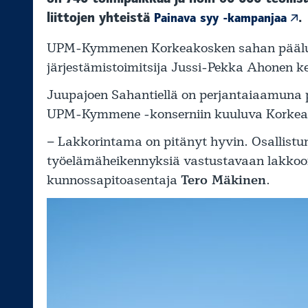
liittojen yhteistä
.
Painava syy -kampanjaa
UPM-Kymmenen Korkeakosken sahan pääluot
järjestämistoimitsija Jussi-Pekka Ahonen ker
Juupajoen Sahantiellä on perjantaiaamuna poi
UPM-Kymmene -konserniin kuuluva Korkeako
– Lakkorintama on pitänyt hyvin. Osallistu
työelämäheikennyksiä vastustavaan lakkoo
kunnossapitoasentaja
Tero Mäkinen
.