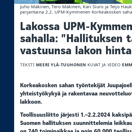
Juho Mäkinen, Tero Mäkinen, Kari Siuro ja Teijo Hauk
perjantaina 2.2. UPM-Kymmenen Korkeakosken sahall
Lakossa UPM-Kymmen
sahalla: ”Hallituksen
vastuunsa lakon hinta
TEKSTI
MEERI YLÄ-TUUHONEN
KUVAT JA VIDEO
EMM
Korkeakosken sahan työntekijät Juupajoell
yhteistyökykyä ja rakentavaa neuvotteluot
lakkoon.
Teollisuusliitto järjesti 1.–2.2.2024 kaksip
Suomen hallituksen suunnittelemia leikkau
on 740 toimipaikkaa ja noin 60 000 teollis