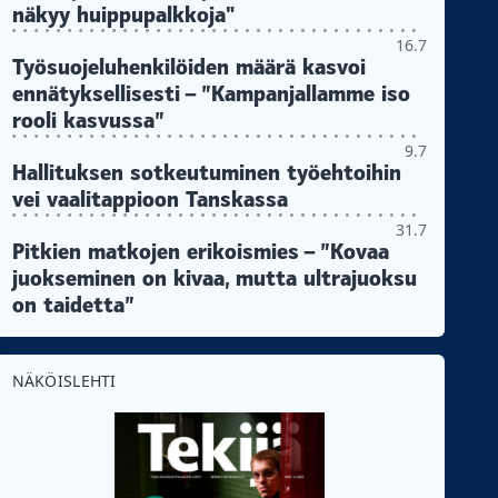
näkyy huippupalkkoja"
16.7
Työsuojeluhenkilöiden määrä kasvoi
ennätyksellisesti – ”Kampanjallamme iso
rooli kasvussa”
9.7
Hallituksen sotkeutuminen työehtoihin
vei vaalitappioon Tanskassa
31.7
Pitkien matkojen erikoismies – ”Kovaa
juokseminen on kivaa, mutta ultrajuoksu
on taidetta”
NÄKÖISLEHTI