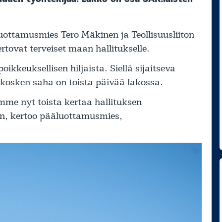
tamusmies Tero Mäkinen ja Teollisuusliiton
tovat terveiset maan hallitukselle.
kkeuksellisen hiljaista. Siellä sijaitseva
sken saha on toista päivää lakossa.
mme nyt toista kertaa hallituksen
n, kertoo pääluottamusmies,