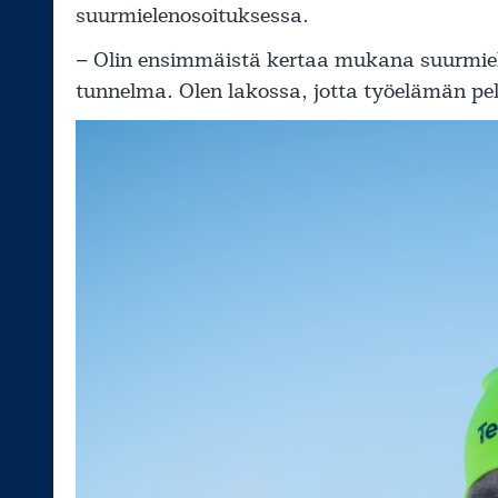
suurmielenosoituksessa.
– Olin ensimmäistä kertaa mukana suurmiele
tunnelma. Olen lakossa, jotta työelämän pel