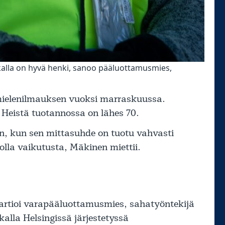
ikalla on hyvä henki, sanoo pääluottamusmies,
 mielenilmauksen vuoksi marraskuussa.
 Heistä tuotannossa on lähes 70.
on, kun sen mittasuhde on tuotu vahvasti
 olla vaikutusta, Mäkinen miettii.
vartioi varapääluottamusmies, sahatyöntekijä
kalla Helsingissä järjestetyssä