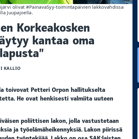
ijärvi olivat #PainavaSyy-toimintapäivien lakkovahdissa
a Juupajoella.
en Korkeakosken
 täytyy kantaa oma
lapusta”
I KALLIO
a toivovat Petteri Orpon hallitukselta
etta. He ovat henkisesti valmiita uuteen
äiväisen poliittisen lakon, jolla vastustetaan
ksia ja työelämäheikennyksiä. Lakon piirissä
uuden työntekijää. Lakko on osa SAK:laisten