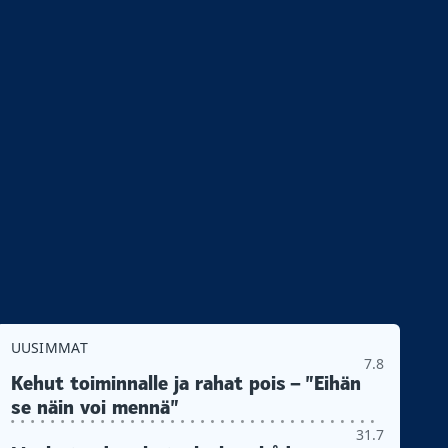
UUSIMMAT
7.8
Kehut toiminnalle ja rahat pois – ”Eihän
se näin voi mennä”
31.7