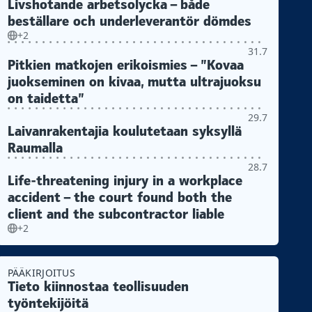
Livshotande arbetsolycka – både
beställare och underleverantör dömdes
+2
31.7
Pitkien matkojen erikoismies – ”Kovaa
juokseminen on kivaa, mutta ultrajuoksu
on taidetta”
29.7
Laivanrakentajia koulutetaan syksyllä
Raumalla
28.7
Life-threatening injury in a workplace
accident – the court found both the
client and the subcontractor liable
+2
PÄÄKIRJOITUS
Tieto kiinnostaa teollisuuden
työntekijöitä