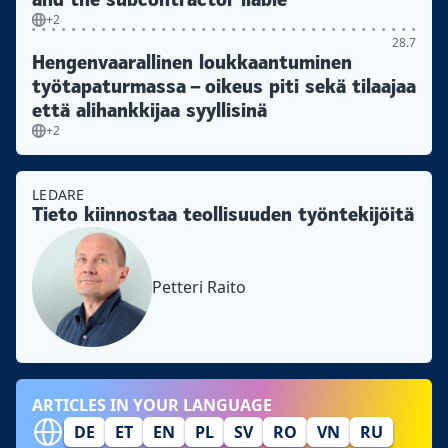
+2
28.7
Hengenvaarallinen loukkaantuminen
työtapaturmassa – oikeus piti sekä tilaajaa
että alihankkijaa syyllisinä
+2
LEDARE
Tieto kiinnostaa teollisuuden työntekijöitä
Petteri Raito
ARTICLES IN YOUR LANGUAGE
DE
ET
EN
PL
SV
RO
VN
RU