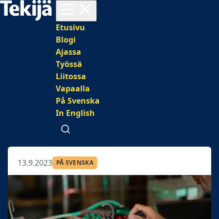
Avaa valikko
Päävalikko
Etusivu
Blogi
Ajassa
Työssä
Liitossa
Vapaalla
På Svenska
In English
Avaa haku
13.9.2023
PÅ SVENSKA