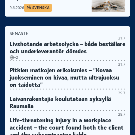
9.6.2026
PÅ SVENSKA
SENASTE
31.7
Livshotande arbetsolycka – både beställare
och underleverantör dömdes
+2
31.7
Pitkien matkojen erikoismies – ”Kovaa
juokseminen on kivaa, mutta ultrajuoksu
on taidetta”
29.7
Laivanrakentajia koulutetaan syksyllä
Raumalla
28.7
Life-threatening injury in a workplace
accident – the court found both the client
and the subcontractor liable