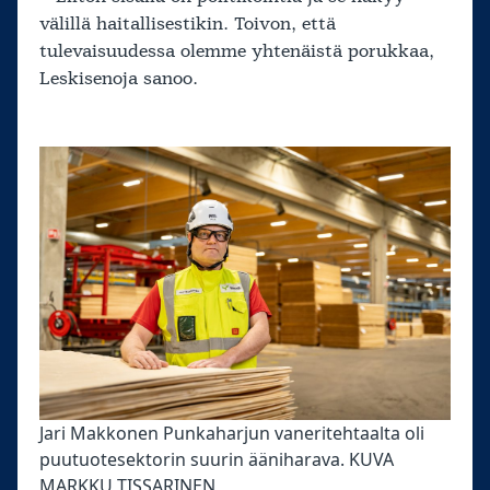
välillä haitallisestikin. Toivon, että
tulevaisuudessa olemme yhtenäistä porukkaa,
Leskisenoja sanoo.
Jari Makkonen Punkaharjun vaneritehtaalta oli
puutuotesektorin suurin ääniharava. KUVA
MARKKU TISSARINEN