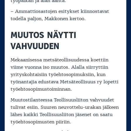
työpaikan ja alan ääntä.
– Ammattiosastojen esitykset kiinnostavat
todella paljon, Makkonen kertoo.
MUUTOS NÄYTTI
VAHVUUDEN
Mekaanisessa metsäteollisuudessa koettiin
viime vuonna iso muutos. Alalla siirryttiin
yrityskohtaisiin työehtosopimuksiin, kun
työnantajia edustava Metsäteollisuus ry lopetti
työehtosopimustoiminnan.
Muutostilanteessa Teollisuusliiton vahvuudet
tulivat esiin. Suuren neuvottelu-urakan jälkeen
lähes kaikki Teollisuusliiton jäsenet on saatu
työehtosopimusten piiriin.