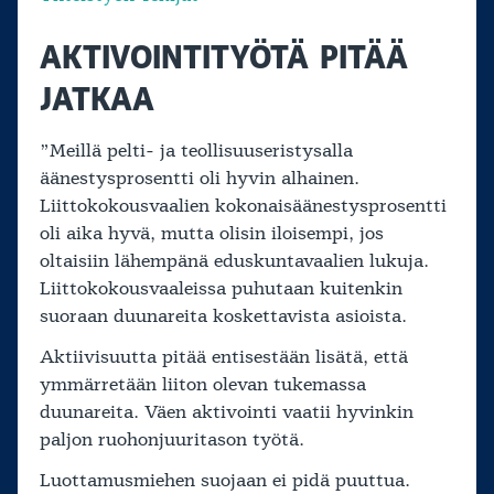
AKTIVOINTITYÖTÄ PITÄÄ
JATKAA
”Meillä pelti- ja teollisuuseristysalla
äänestysprosentti oli hyvin alhainen.
Liittokokousvaalien kokonaisäänestysprosentti
oli aika hyvä, mutta olisin iloisempi, jos
oltaisiin lähempänä eduskuntavaalien lukuja.
Liittokokousvaaleissa puhutaan kuitenkin
suoraan duunareita koskettavista asioista.
Aktiivisuutta pitää entisestään lisätä, että
ymmärretään liiton olevan tukemassa
duunareita. Väen aktivointi vaatii hyvinkin
paljon ruohonjuuritason työtä.
Luottamusmiehen suojaan ei pidä puuttua.