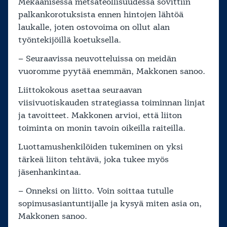
Mekaanisessa metsäteollisuudessa sovittiin
palkankorotuksista ennen hintojen lähtöä
laukalle, joten ostovoima on ollut alan
työntekijöillä koetuksella.
– Seuraavissa neuvotteluissa on meidän
vuoromme pyytää enemmän, Makkonen sanoo.
Liittokokous asettaa seuraavan
viisivuotiskauden strategiassa toiminnan linjat
ja tavoitteet. Makkonen arvioi, että liiton
toiminta on monin tavoin oikeilla raiteilla.
Luottamushenkilöiden tukeminen on yksi
tärkeä liiton tehtävä, joka tukee myös
jäsenhankintaa.
– Onneksi on liitto. Voin soittaa tutulle
sopimusasiantuntijalle ja kysyä miten asia on,
Makkonen sanoo.