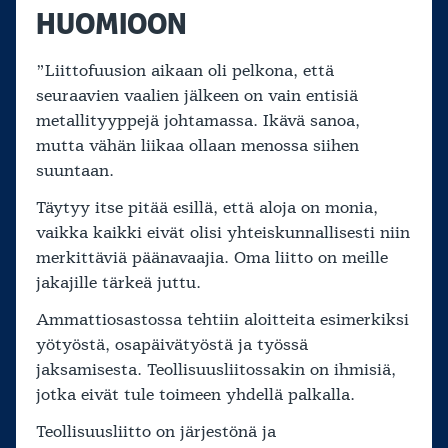
HUOMIOON
”Liittofuusion aikaan oli pelkona, että
seuraavien vaalien jälkeen on vain entisiä
metallityyppejä johtamassa. Ikävä sanoa,
mutta vähän liikaa ollaan menossa siihen
suuntaan.
Täytyy itse pitää esillä, että aloja on monia,
vaikka kaikki eivät olisi yhteiskunnallisesti niin
merkittäviä päänavaajia. Oma liitto on meille
jakajille tärkeä juttu.
Ammattiosastossa tehtiin aloitteita esimerkiksi
yötyöstä, osapäivätyöstä ja työssä
jaksamisesta. Teollisuusliitossakin on ihmisiä,
jotka eivät tule toimeen yhdellä palkalla.
Teollisuusliitto on järjestönä ja