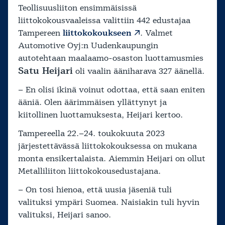
Teollisuusliiton ensimmäisissä
liittokokousvaaleissa valittiin 442 edustajaa
Tampereen
liittokokoukseen
. Valmet
Automotive Oyj:n Uudenkaupungin
autotehtaan maalaamo-osaston luottamusmies
Satu Heijari
oli vaalin ääniharava 327 äänellä.
– En olisi ikinä voinut odottaa, että saan eniten
ääniä. Olen äärimmäisen yllättynyt ja
kiitollinen luottamuksesta, Heijari kertoo.
Tampereella 22.–24. toukokuuta 2023
järjestettävässä liittokokouksessa on mukana
monta ensikertalaista. Aiemmin Heijari on ollut
Metalliliiton liittokokousedustajana.
– On tosi hienoa, että uusia jäseniä tuli
valituksi ympäri Suomea. Naisiakin tuli hyvin
valituksi, Heijari sanoo.