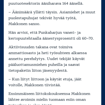
puutuotesektorin ääniharava 164 äänellä.
– Äänimäärä yllätti täysin. Asiamiehet ja muut
puolestapuhujat tekivät hyvää työtä,
Makkonen sanoo.
Hän arvioi, että Punkaharjun vaneri- ja
kertopuutehtaalla äänestysprosentti oli 60–70.
Aktiivisuuden takana ovat toimiva
ammattiosasto ja heti työsuhteen alkaessa
annettu perehdytys. Uudet tekijät käyvät
pääluottamusmiehen puheilla ja saavat
tietopaketin liiton jäsenyydestä.
– Kun liityt liittoon ja käytät etuja, jäät
voitolle, Makkonen tiivistää.
Ensimmäiseen liittokokoukseensa Makkonen
lähtee avoimin mielin tuomaan esiin oman