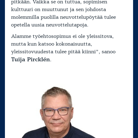
pitkään. Vaikka se on tuttua, sopimisen
kulttuuri on muuttunut ja sen johdosta
molemmilla puolilla neuvottelupöytää tulee
opetella uusia neuvottelutapoja.
Alamme työehtosopimus ei ole yleissitova,
mutta kun katsoo kokonaisuutta,
yleissitovuudesta tulee pitää kiinni”, sanoo
Tuija Pircklén
.