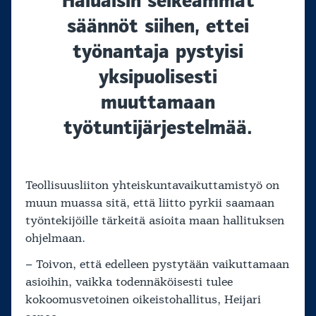
Haluaisin selkeämmät
säännöt siihen, ettei
työnantaja pystyisi
yksipuolisesti
muuttamaan
työtuntijärjestelmää.
Teollisuusliiton yhteiskuntavaikuttamistyö on
muun muassa sitä, että liitto pyrkii saamaan
työntekijöille tärkeitä asioita maan hallituksen
ohjelmaan.
– Toivon, että edelleen pystytään vaikuttamaan
asioihin, vaikka todennäköisesti tulee
kokoomusvetoinen oikeistohallitus, Heijari