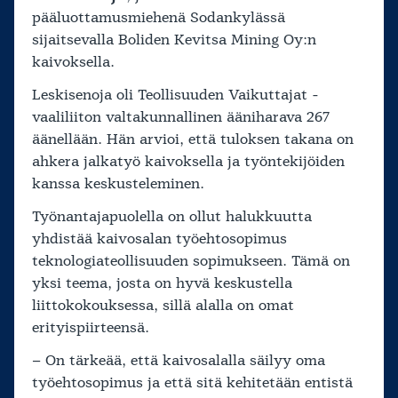
pääluottamusmiehenä Sodankylässä
sijaitsevalla Boliden Kevitsa Mining Oy:n
kaivoksella.
Leskisenoja oli Teollisuuden Vaikuttajat -
vaaliliiton valtakunnallinen ääniharava 267
äänellään. Hän arvioi, että tuloksen takana on
ahkera jalkatyö kaivoksella ja työntekijöiden
kanssa keskusteleminen.
Työnantajapuolella on ollut halukkuutta
yhdistää kaivosalan työehtosopimus
teknologiateollisuuden sopimukseen. Tämä on
yksi teema, josta on hyvä keskustella
liittokokouksessa, sillä alalla on omat
erityispiirteensä.
– On tärkeää, että kaivosalalla säilyy oma
työehtosopimus ja että sitä kehitetään entistä