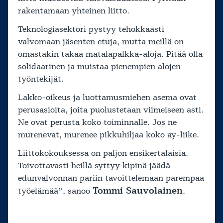
rakentamaan yhteinen liitto.
Teknologiasektori pystyy tehokkaasti
valvomaan jäsenten etuja, mutta meillä on
omastakin takaa matalapalkka-aloja. Pitää olla
solidaarinen ja muistaa pienempien alojen
työntekijät.
Lakko-oikeus ja luottamusmiehen asema ovat
perusasioita, joita puolustetaan viimeiseen asti.
Ne ovat perusta koko toiminnalle. Jos ne
murenevat, murenee pikkuhiljaa koko ay-liike.
Liittokokouksessa on paljon ensikertalaisia.
Toivottavasti heillä syttyy kipinä jäädä
edunvalvonnan pariin tavoittelemaan parempaa
Tommi Sauvolainen
työelämää”, sanoo
.