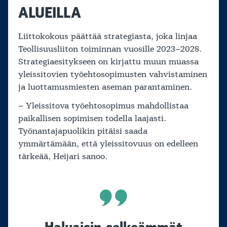
ALUEILLA
Liittokokous päättää strategiasta, joka linjaa
Teollisuusliiton toiminnan vuosille 2023–2028.
Strategiaesitykseen on kirjattu muun muassa
yleissitovien työehtosopimusten vahvistaminen
ja luottamusmiesten aseman parantaminen.
– Yleissitova työehtosopimus mahdollistaa
paikallisen sopimisen todella laajasti.
Työnantajapuolikin pitäisi saada
ymmärtämään, että yleissitovuus on edelleen
tärkeää, Heijari sanoo.