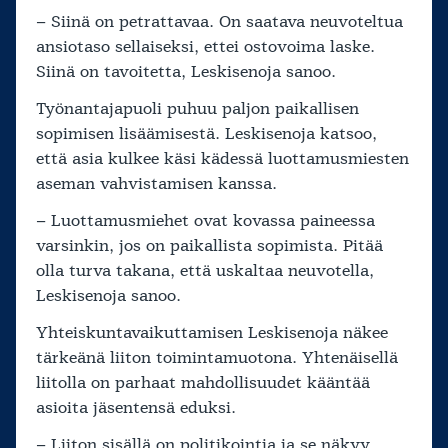
– Siinä on petrattavaa. On saatava neuvoteltua
ansiotaso sellaiseksi, ettei ostovoima laske.
Siinä on tavoitetta, Leskisenoja sanoo.
Työnantajapuoli puhuu paljon paikallisen
sopimisen lisäämisestä. Leskisenoja katsoo,
että asia kulkee käsi kädessä luottamusmiesten
aseman vahvistamisen kanssa.
– Luottamusmiehet ovat kovassa paineessa
varsinkin, jos on paikallista sopimista. Pitää
olla turva takana, että uskaltaa neuvotella,
Leskisenoja sanoo.
Yhteiskuntavaikuttamisen Leskisenoja näkee
tärkeänä liiton toimintamuotona. Yhtenäisellä
liitolla on parhaat mahdollisuudet kääntää
asioita jäsentensä eduksi.
– Liiton sisällä on politikointia ja se näkyy