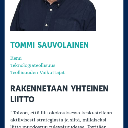
TOMMI SAUVOLAINEN
Kemi
Teknologiateollisuus
Teollisuuden Vaikuttajat
RAKENNETAAN YHTEINEN
LIITTO
”Toivon, että liittokokouksessa keskustellaan
aktiivisesti strategiasta ja siitä, millaiseksi
liitto muodostuu tulevaisuudessa. Pyritään